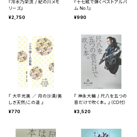
『冷水乃栄流 / 紀の川メモ
『十七絃で弾くベストアルバ
リーズ』
ム No.1』
¥2,750
¥990
『 大平光美 ／ 月の沙漠/美
『 神永大輔 / 尺八を五つの
しき天然/この道 』
音だけで吹く本。 』（CD付）
¥770
¥3,520