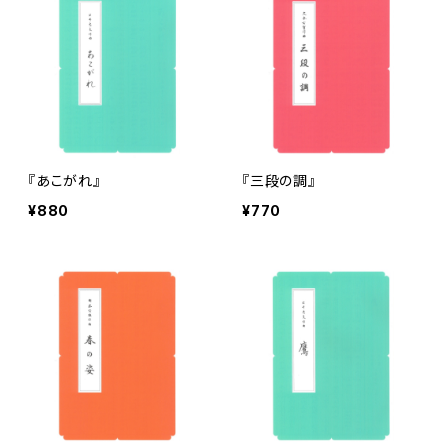
『あこがれ』
『三段の調』
¥880
¥770