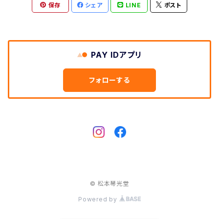
保存
シェア
LINE
ポスト
和紙袋
つや布巾
PAY IDアプリ
三味線スタンド
フォローする
肩掛けストラップ
三味線立て
© 松本琴光堂
Powered by