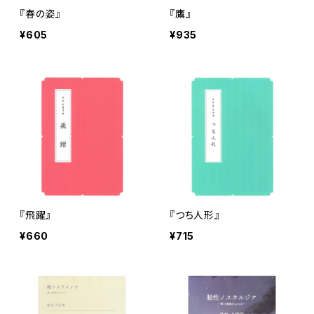
『春の姿』
『鷹』
¥605
¥935
『飛躍』
『つち人形』
¥660
¥715