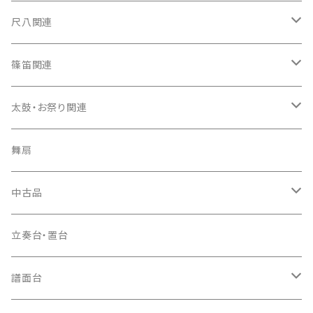
箏カバー
三味線（本体）
尺八関連
箏袋
三味線ケース
尺八（本体）
篠笛関連
長トランク・三ツ折トランク
口前袋・尾布
雨用カバー
尺八袋
篠笛（本体）
太鼓・お祭り関連
ソフトケース
お祭り用６穴
爪・爪輪
長袋・三ツ組袋・胴袋
歌口キャップ
篠笛袋
太鼓（本体）
舞扇
お祭り用７穴
爪入
胴掛
つゆ切り
太鼓撥
中古品
ドレミ用
爪駒入
根緒
手拍子（チャンチャン）
箏（本体）
立奏台・置台
猫足入
糸
当り鉦
三味線（本体）
譜面台