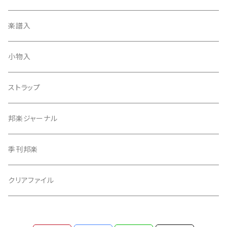
天神袋
楽譜入
天神巾着
小物入
指すり
ストラップ
つぼシール
邦楽ジャーナル
撥皮・撥皮のり
季刊邦楽
胴板
クリアファイル
湿度調節剤