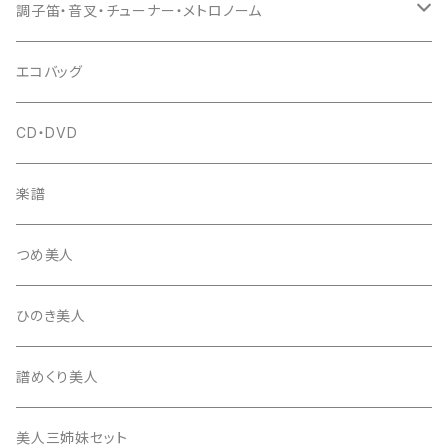
(丸三) 寿糸
爪ばさみ
駒
シュモク（当り鉦バチ）
座奏用譜面台
調子笛・音叉・チューナー・メトロノーム
はつね糸
地唄駒
箏柱
糸駒入
立奏用譜面台
調子笛・音叉
エコバッグ
富士糸
長唄駒
柱入
爪駒入
チューナー・メトロノーム
CD・DVD
テトロン糸・ナイロン糸
津軽駒
平柱入
琴台
撥入
楽譜
忍び駒
三角柱入
13絃用琴台（低）
一丁撥入
桐柱箱
撥
つめ美人
たて柱入
13絃用琴台（高）
三角撥入（ファスナー式）
長唄・民謡撥
消音フェルト
撥さや
ひのき美人
17絃用琴台
地唄撥
撥滑り止めゴム
譜めくり美人
津軽撥
ひざゴム・胴ゴム・おひざもと
美人三姉妹セット