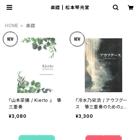
楽譜 | 松本琴光堂
HOME
楽譜
『山本菜摘 / Kierto 』 箏
『冷水乃栄流 / アウフグー
三重奏
ス 箏三重奏のための』五
線譜＋縦譜版
¥3,080
¥3,300