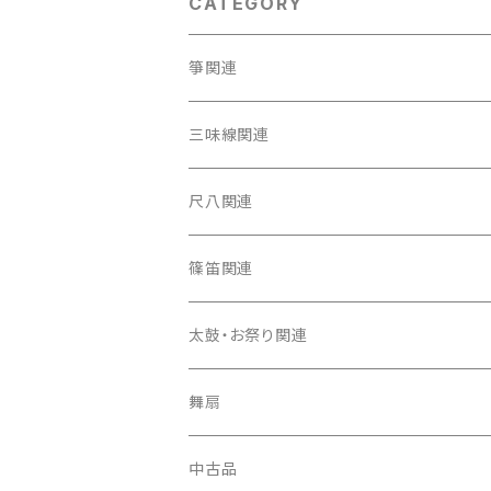
CATEGORY
箏関連
箏（本体）
三味線関連
箏カバー
三味線（本体）
尺八関連
箏袋
三味線ケース
尺八（本体）
篠笛関連
長トランク・三ツ折トランク
口前袋・尾布
雨用カバー
尺八袋
篠笛（本体）
太鼓・お祭り関連
ソフトケース
お祭り用６穴
爪・爪輪
長袋・三ツ組袋・胴袋
歌口キャップ
篠笛袋
太鼓（本体）
舞扇
お祭り用７穴
爪入
胴掛
つゆ切り
太鼓撥
中古品