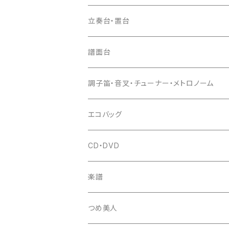
ドレミ用
爪駒入
根緒
手拍子（チャンチャン）
箏（本体）
立奏台・置台
猫足入
糸
当り鉦
三味線（本体）
譜面台
(丸三) 寿糸
爪ばさみ
駒
シュモク（当り鉦バチ）
座奏用譜面台
調子笛・音叉・チューナー・メトロノーム
はつね糸
地唄駒
箏柱
糸駒入
立奏用譜面台
調子笛・音叉
エコバッグ
富士糸
長唄駒
柱入
爪駒入
チューナー・メトロノーム
CD・DVD
テトロン糸・ナイロン糸
津軽駒
平柱入
琴台
撥入
楽譜
忍び駒
三角柱入
13絃用琴台（低）
一丁撥入
桐柱箱
撥
つめ美人