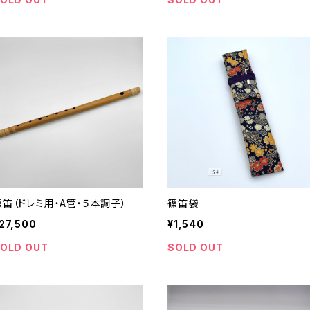
篠笛（ドレミ用・A管・５本調子）
篠笛袋
27,500
¥1,540
OLD OUT
SOLD OUT