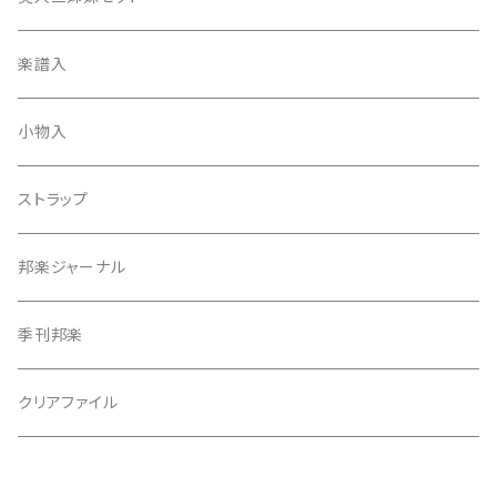
天神袋
楽譜入
天神巾着
小物入
指すり
ストラップ
つぼシール
邦楽ジャーナル
撥皮・撥皮のり
季刊邦楽
胴板
クリアファイル
湿度調節剤