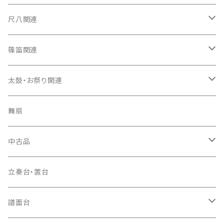
箏カバー
三味線（本体）
尺八関連
箏袋
三味線ケース
尺八（本体）
篠笛関連
長トランク・三ツ折トランク
口前袋・尾布
雨用カバー
尺八袋
篠笛（本体）
太鼓・お祭り関連
ソフトケース
お祭り用６穴
爪・爪輪
長袋・三ツ組袋・胴袋
歌口キャップ
篠笛袋
太鼓（本体）
舞扇
お祭り用７穴
爪入
胴掛
つゆ切り
太鼓撥
中古品
ドレミ用
爪駒入
根緒
手拍子（チャンチャン）
箏（本体）
立奏台・置台
猫足入
糸
当り鉦
三味線（本体）
譜面台