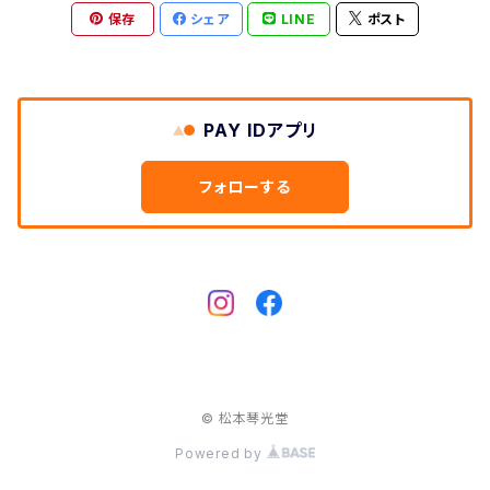
保存
シェア
LINE
ポスト
和紙袋
つや布巾
PAY IDアプリ
三味線スタンド
フォローする
肩掛けストラップ
三味線立て
© 松本琴光堂
Powered by