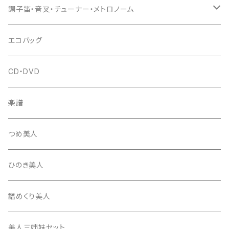
(丸三) 寿糸
爪ばさみ
駒
シュモク（当り鉦バチ）
座奏用譜面台
調子笛・音叉・チューナー・メトロノーム
はつね糸
地唄駒
箏柱
糸駒入
立奏用譜面台
調子笛・音叉
エコバッグ
富士糸
長唄駒
柱入
爪駒入
チューナー・メトロノーム
CD・DVD
テトロン糸・ナイロン糸
津軽駒
平柱入
琴台
撥入
楽譜
忍び駒
三角柱入
13絃用琴台（低）
一丁撥入
桐柱箱
撥
つめ美人
たて柱入
13絃用琴台（高）
三角撥入（ファスナー式）
長唄・民謡撥
消音フェルト
撥さや
ひのき美人
17絃用琴台
地唄撥
撥滑り止めゴム
譜めくり美人
津軽撥
ひざゴム・胴ゴム・おひざもと
美人三姉妹セット