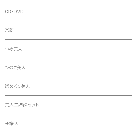
富士糸
長唄駒
柱入
爪駒入
チューナー・メトロノーム
CD・DVD
テトロン糸・ナイロン糸
津軽駒
平柱入
琴台
撥入
楽譜
忍び駒
三角柱入
13絃用琴台（低）
一丁撥入
桐柱箱
撥
つめ美人
たて柱入
13絃用琴台（高）
三角撥入（ファスナー式）
長唄・民謡撥
消音フェルト
撥さや
ひのき美人
17絃用琴台
地唄撥
撥滑り止めゴム
譜めくり美人
津軽撥
ひざゴム・胴ゴム・おひざもと
美人三姉妹セット
天神袋
楽譜入