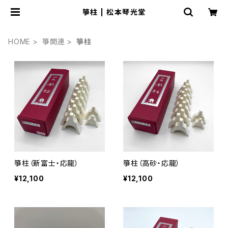
箏柱 | 松本琴光堂
HOME
箏関連
箏柱
箏柱（新富士・応龍）
箏柱（高砂・応龍）
¥12,100
¥12,100