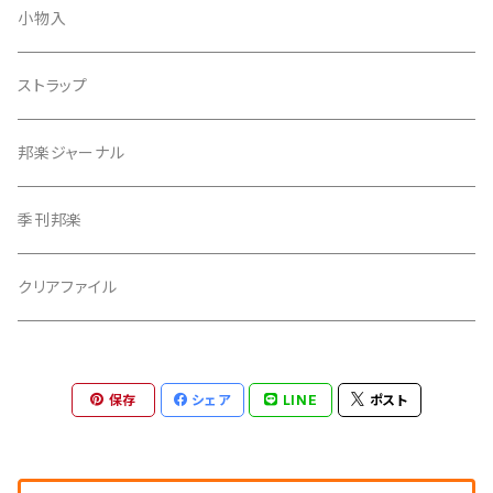
天神巾着
小物入
指すり
ストラップ
つぼシール
邦楽ジャーナル
撥皮・撥皮のり
季刊邦楽
胴板
クリアファイル
湿度調節剤
保存
シェア
LINE
ポスト
和紙袋
つや布巾