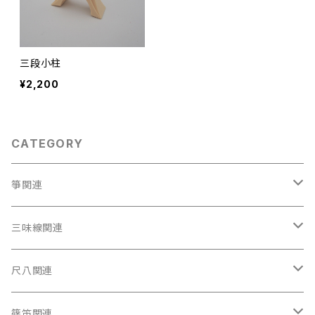
三段小柱
¥2,200
CATEGORY
箏関連
箏（本体）
三味線関連
箏カバー
三味線（本体）
尺八関連
箏袋
三味線ケース
尺八（本体）
篠笛関連