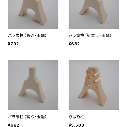
バラ巾柱（高砂・玉龍）
バラ箏柱（新富士・玉龍）
¥792
¥682
バラ箏柱（高砂・玉龍）
ひばり柱
¥682
¥5,500