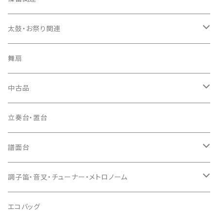
長トランク・三ツ折トランク
口前袋・尾布
雨用カバー
尺八袋
篠笛（本体）
太鼓・お祭り関連
ソフトケース
お祭り用６穴
爪・爪輪
長袋・三ツ組袋・胴袋
歌口キャップ
篠笛袋
太鼓（本体）
舞扇
お祭り用７穴
爪入
胴掛
つゆ切り
太鼓撥
中古品
ドレミ用
爪駒入
根緒
手拍子（チャンチャン）
箏（本体）
立奏台・置台
猫足入
糸
当り鉦
三味線（本体）
譜面台
(丸三) 寿糸
爪ばさみ
駒
シュモク（当り鉦バチ）
座奏用譜面台
調子笛・音叉・チューナー・メトロノーム
はつね糸
地唄駒
箏柱
糸駒入
立奏用譜面台
調子笛・音叉
エコバッグ