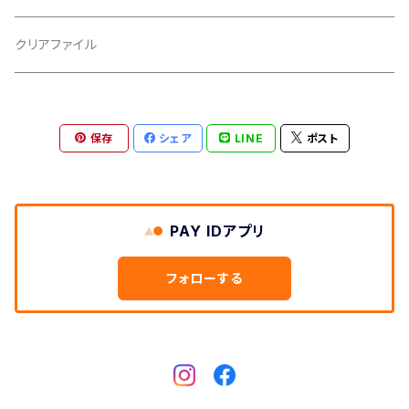
胴板
クリアファイル
湿度調節剤
保存
シェア
LINE
ポスト
和紙袋
つや布巾
PAY IDアプリ
三味線スタンド
フォローする
肩掛けストラップ
三味線立て