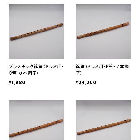
プラスチック篠笛（ドレミ用・
篠笛（ドレミ用・B管・７本調
C管・８本調子）
子）
¥1,980
¥24,200