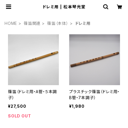
ドレミ用 | 松本琴光堂
HOME
篠笛関連
篠笛（本体）
ドレミ用
篠笛（ドレミ用・A管・５本調
プラスチック篠笛（ドレミ用・
子）
B管・7本調子）
¥27,500
¥1,980
SOLD OUT