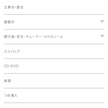
ドレミ用
爪駒入
根緒
手拍子（チャンチャン）
箏（本体）
立奏台・置台
猫足入
糸
当り鉦
三味線（本体）
譜面台
(丸三) 寿糸
爪ばさみ
駒
シュモク（当り鉦バチ）
座奏用譜面台
調子笛・音叉・チューナー・メトロノーム
はつね糸
地唄駒
箏柱
糸駒入
立奏用譜面台
調子笛・音叉
エコバッグ
富士糸
長唄駒
柱入
爪駒入
チューナー・メトロノーム
CD・DVD
テトロン糸・ナイロン糸
津軽駒
平柱入
琴台
撥入
楽譜
忍び駒
三角柱入
13絃用琴台（低）
一丁撥入
桐柱箱
撥
つめ美人
たて柱入