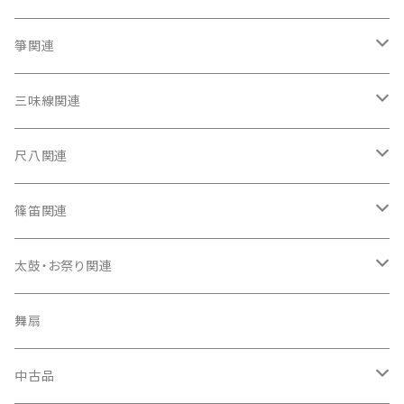
箏関連
箏（本体）
三味線関連
箏カバー
三味線（本体）
尺八関連
箏袋
三味線ケース
尺八（本体）
篠笛関連
長トランク・三ツ折トランク
口前袋・尾布
雨用カバー
尺八袋
篠笛（本体）
太鼓・お祭り関連
ソフトケース
お祭り用６穴
爪・爪輪
長袋・三ツ組袋・胴袋
歌口キャップ
篠笛袋
太鼓（本体）
舞扇
お祭り用７穴
爪入
胴掛
つゆ切り
太鼓撥
中古品