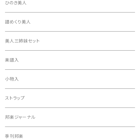
13絃用琴台（高）
三角撥入（ファスナー式）
長唄・民謡撥
消音フェルト
撥さや
ひのき美人
17絃用琴台
地唄撥
撥滑り止めゴム
譜めくり美人
津軽撥
ひざゴム・胴ゴム・おひざもと
美人三姉妹セット
天神袋
楽譜入
天神巾着
小物入
指すり
ストラップ
つぼシール
邦楽ジャーナル
撥皮・撥皮のり
季刊邦楽