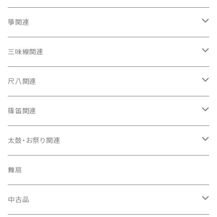
箏関連
箏（本体）
三味線関連
箏カバー
三味線（本体）
尺八関連
箏袋
三味線ケース
尺八（本体）
篠笛関連
長トランク・三ツ折トランク
口前袋・尾布
雨用カバー
尺八袋
篠笛（本体）
太鼓・お祭り関連
ソフトケース
お祭り用６穴
爪・爪輪
長袋・三ツ組袋・胴袋
歌口キャップ
篠笛袋
太鼓（本体）
舞扇
お祭り用７穴
爪入
胴掛
つゆ切り
太鼓撥
中古品