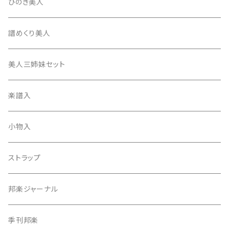
消音フェルト
撥さや
ひのき美人
17絃用琴台
地唄撥
撥滑り止めゴム
譜めくり美人
津軽撥
ひざゴム・胴ゴム・おひざもと
美人三姉妹セット
天神袋
楽譜入
天神巾着
小物入
指すり
ストラップ
つぼシール
邦楽ジャーナル
撥皮・撥皮のり
季刊邦楽