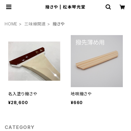
撥さや | 松本琴光堂
HOME
三味線関連
撥さや
名入塗り撥さや
地唄撥さや
¥28,600
¥660
CATEGORY