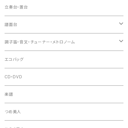
ドレミ用
爪駒入
根緒
手拍子（チャンチャン）
箏（本体）
立奏台・置台
猫足入
糸
当り鉦
三味線（本体）
譜面台
(丸三) 寿糸
爪ばさみ
駒
シュモク（当り鉦バチ）
座奏用譜面台
調子笛・音叉・チューナー・メトロノーム
はつね糸
地唄駒
箏柱
糸駒入
立奏用譜面台
調子笛・音叉
エコバッグ
富士糸
長唄駒
柱入
爪駒入
チューナー・メトロノーム
CD・DVD
テトロン糸・ナイロン糸
津軽駒
平柱入
琴台
撥入
楽譜
忍び駒
三角柱入
13絃用琴台（低）
一丁撥入
桐柱箱
撥
つめ美人
たて柱入
13絃用琴台（高）
三角撥入（ファスナー式）
長唄・民謡撥