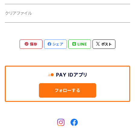
胴板
クリアファイル
湿度調節剤
保存
シェア
LINE
ポスト
和紙袋
つや布巾
PAY IDアプリ
三味線スタンド
フォローする
肩掛けストラップ
三味線立て