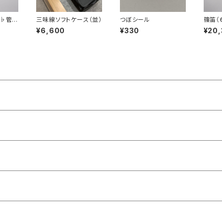
♭管・
三味線ソフトケース（並）
つぼシール
篠笛（
子）
¥6,600
¥330
¥20