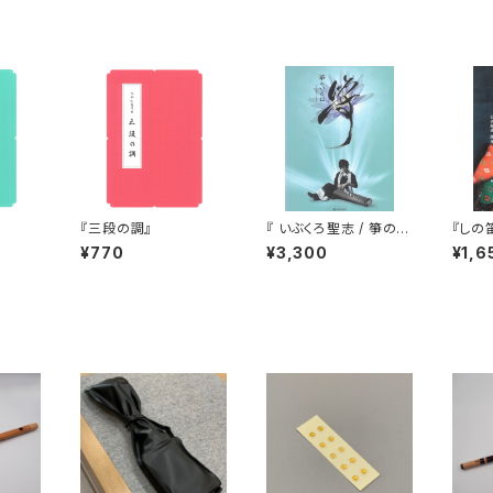
『三段の調』
『 いぶくろ聖志 / 箏のい
『しの
ろは 』（CD付）
¥770
¥3,300
¥1,6