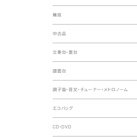
ソフトケース
お祭り用６穴
爪・爪輪
長袋・三ツ組袋・胴袋
歌口キャップ
篠笛袋
太鼓（本体）
舞扇
お祭り用７穴
爪入
胴掛
つゆ切り
太鼓撥
中古品
ドレミ用
爪駒入
根緒
手拍子（チャンチャン）
箏（本体）
立奏台・置台
猫足入
糸
当り鉦
三味線（本体）
譜面台
(丸三) 寿糸
爪ばさみ
駒
シュモク（当り鉦バチ）
座奏用譜面台
調子笛・音叉・チューナー・メトロノーム
はつね糸
地唄駒
箏柱
糸駒入
立奏用譜面台
調子笛・音叉
エコバッグ
富士糸
長唄駒
柱入
爪駒入
チューナー・メトロノーム
CD・DVD