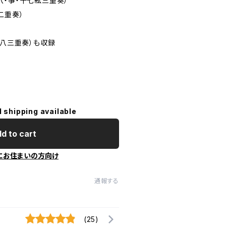
八・箏・十七絃三重奏）
二重奏）
尺八三重奏）も収録
l shipping available
d to cart
にお住まいの方向け
通報する
(25)