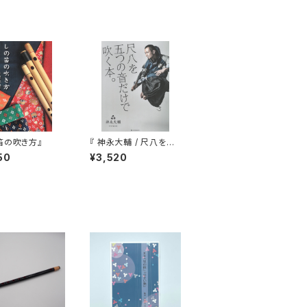
笛の吹き方』
『 神永大輔 / 尺八を五
つの音だけで吹く本。 』
50
¥3,520
（CD付）