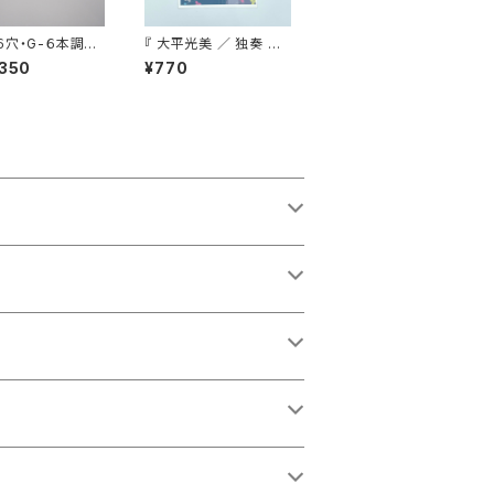
６穴・G-６本調
『 大平光美 ／ 独奏 里
の秋/小さい秋 』
,350
¥770