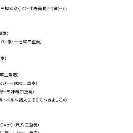
三塚幸彦〈尺〉・小野美穂子〈箏〉・山
重奏）
八・箏・十七絃三重奏）
奏）
・箏二重奏）
尺八・三味線二重奏）
・箏・三味線四重奏）
グル・ベル～諸人こぞりて～きよしこの
 Over）（尺八三重奏）