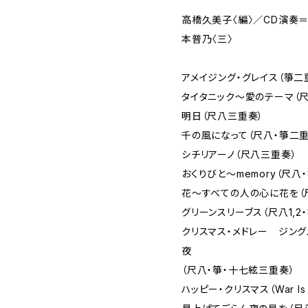
高橋久美子〈編〉／CD演奏＝
本普乃〈三〉
アメイジング・グレイス（箏二
タイタニック～愛のテーマ（尺
明日（尺八三重奏）
千の風になって（尺八・箏二重
シチリアーノ（尺八三重奏）
おくりびと～memory（尺八
花～すべての人の心に花を（
グリーンスリーブス（尺八1,2
クリスマス・メドレー ジン
夜
（尺八・箏・十七絃三重奏）
ハッピー・クリスマス（War Is