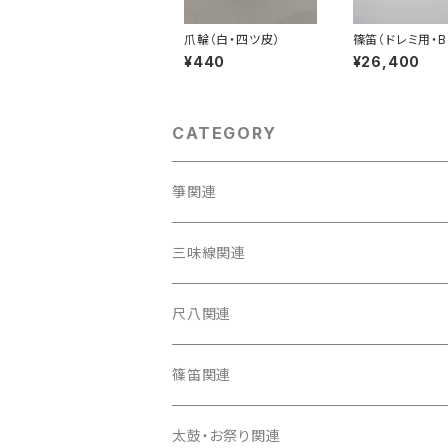
爪輪（白・四ツ皮）
篠笛（ドレミ用・B
６本調子）
¥440
¥26,400
CATEGORY
箏関連
箏（本体）
三味線関連
箏カバー
三味線（本体）
尺八関連
箏袋
三味線ケース
尺八（本体）
篠笛関連
長トランク・三ツ折トランク
口前袋・尾布
雨用カバー
尺八袋
篠笛（本体）
太鼓・お祭り関連