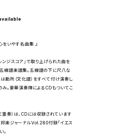
available
心をいやす名曲集 』
レンジスコア」で取り上げられた曲を
五線譜楽譜集。五線譜の下に尺八な
線は勘所（文化譜）をすべて付け演奏し
のみ。豪華演奏陣によるCDもついてこ
三重奏）は、CDには収録されています
邦楽ジャーナルVol.280付録「イエス
い。