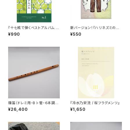
『十七絃で弾くベストアルバム N
新バージョン！『ハリネズミのク
o.1』
リマツ君』A4クリアファイル
¥990
¥550
篠笛（ドレミ用・B♭管・６本調
『冷水乃栄流 / 桜フラグメンツ』
子）
¥26,400
¥1,650