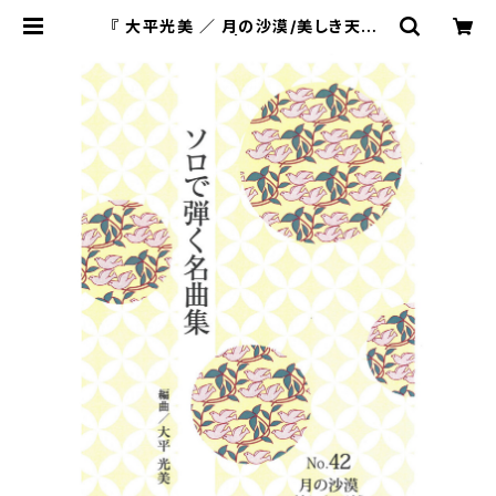
『 大平光美 ／ 月の沙漠/美しき天然/
この道 』 | 松本琴光堂