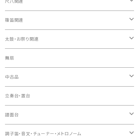
箏カバー
三味線（本体）
尺八関連
箏袋
三味線ケース
尺八（本体）
篠笛関連
長トランク・三ツ折トランク
口前袋・尾布
雨用カバー
尺八袋
篠笛（本体）
太鼓・お祭り関連
ソフトケース
お祭り用６穴
爪・爪輪
長袋・三ツ組袋・胴袋
歌口キャップ
篠笛袋
太鼓（本体）
舞扇
お祭り用７穴
爪入
胴掛
つゆ切り
太鼓撥
中古品
ドレミ用
爪駒入
根緒
手拍子（チャンチャン）
箏（本体）
立奏台・置台
猫足入
糸
当り鉦
三味線（本体）
譜面台
(丸三) 寿糸
爪ばさみ
駒
シュモク（当り鉦バチ）
座奏用譜面台
調子笛・音叉・チューナー・メトロノーム