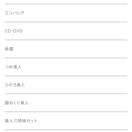
はつね糸
地唄駒
箏柱
糸駒入
立奏用譜面台
調子笛・音叉
エコバッグ
富士糸
長唄駒
柱入
爪駒入
チューナー・メトロノーム
CD・DVD
テトロン糸・ナイロン糸
津軽駒
平柱入
琴台
撥入
楽譜
忍び駒
三角柱入
13絃用琴台（低）
一丁撥入
桐柱箱
撥
つめ美人
たて柱入
13絃用琴台（高）
三角撥入（ファスナー式）
長唄・民謡撥
消音フェルト
撥さや
ひのき美人
17絃用琴台
地唄撥
撥滑り止めゴム
譜めくり美人
津軽撥
ひざゴム・胴ゴム・おひざもと
美人三姉妹セット