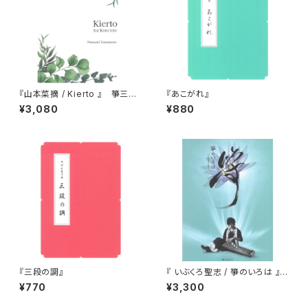
『山本菜摘 / Kierto 』 箏三重
『あこがれ』
奏
¥3,080
¥880
『三段の調』
『 いぶくろ聖志 / 箏のいろは 』
（CD付）
¥770
¥3,300