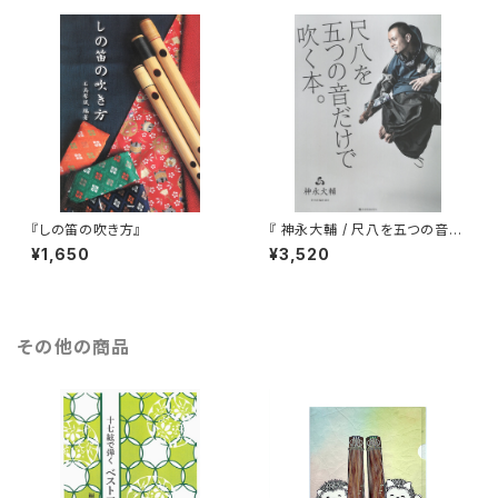
『しの笛の吹き方』
『 神永大輔 / 尺八を五つの音だ
けで吹く本。 』（CD付）
¥1,650
¥3,520
その他の商品