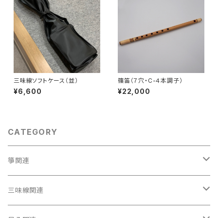
三味線ソフトケース（並）
篠笛（７穴・C-４本調子）
¥6,600
¥22,000
CATEGORY
箏関連
箏（本体）
三味線関連