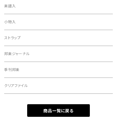
天神袋
楽譜入
天神巾着
小物入
指すり
ストラップ
つぼシール
邦楽ジャーナル
撥皮・撥皮のり
季刊邦楽
胴板
クリアファイル
湿度調節剤
商品一覧に戻る