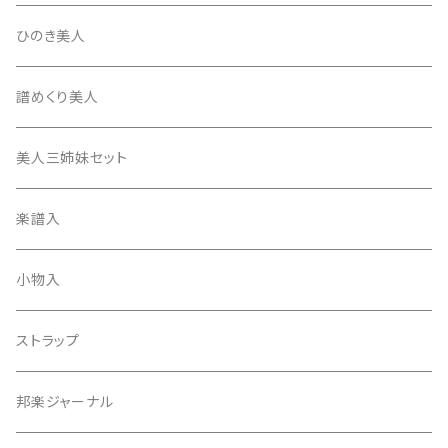
たて柱入
13絃用琴台（高）
三角撥入（ファスナー式）
長唄・民謡撥
消音フェルト
撥さや
ひのき美人
17絃用琴台
地唄撥
撥滑り止めゴム
譜めくり美人
津軽撥
ひざゴム・胴ゴム・おひざもと
美人三姉妹セット
天神袋
楽譜入
天神巾着
小物入
指すり
ストラップ
つぼシール
邦楽ジャーナル