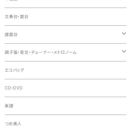
ドレミ用
爪駒入
根緒
手拍子（チャンチャン）
箏（本体）
立奏台・置台
猫足入
糸
当り鉦
三味線（本体）
譜面台
(丸三) 寿糸
爪ばさみ
駒
シュモク（当り鉦バチ）
座奏用譜面台
調子笛・音叉・チューナー・メトロノーム
はつね糸
地唄駒
箏柱
糸駒入
立奏用譜面台
調子笛・音叉
エコバッグ
富士糸
長唄駒
柱入
爪駒入
チューナー・メトロノーム
CD・DVD
テトロン糸・ナイロン糸
津軽駒
平柱入
琴台
撥入
楽譜
忍び駒
三角柱入
13絃用琴台（低）
一丁撥入
桐柱箱
撥
つめ美人