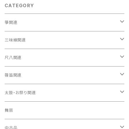
CATEGORY
箏関連
箏（本体）
三味線関連
箏カバー
三味線（本体）
尺八関連
箏袋
三味線ケース
尺八（本体）
篠笛関連
長トランク・三ツ折トランク
口前袋・尾布
雨用カバー
尺八袋
篠笛（本体）
太鼓・お祭り関連
ソフトケース
お祭り用６穴
爪・爪輪
長袋・三ツ組袋・胴袋
歌口キャップ
篠笛袋
太鼓（本体）
舞扇
お祭り用７穴
爪入
胴掛
つゆ切り
太鼓撥
中古品