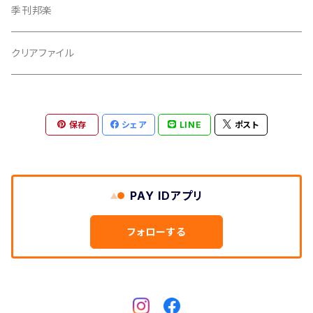
撥皮・撥皮のり
季刊邦楽
胴板
クリアファイル
湿度調節剤
保存
シェア
LINE
ポスト
和紙袋
つや布巾
PAY IDアプリ
三味線スタンド
フォローする
肩掛けストラップ
三味線立て