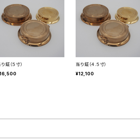
当り鉦（５寸）
当り鉦（４.５寸）
16,500
¥12,100