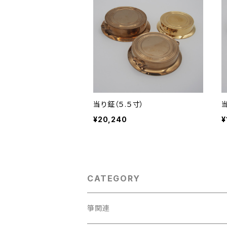
当り鉦（５.５寸）
¥20,240
¥
CATEGORY
箏関連