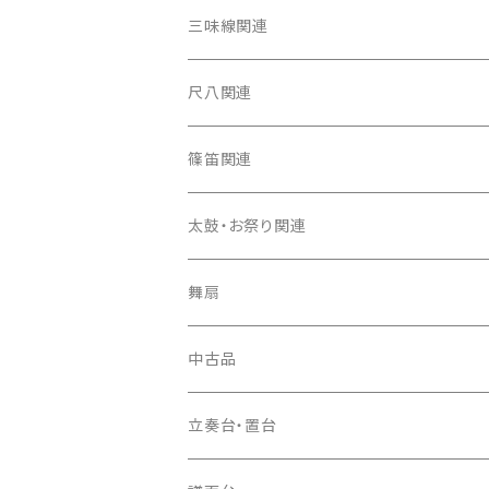
箏（本体）
三味線関連
箏カバー
三味線（本体）
尺八関連
箏袋
三味線ケース
尺八（本体）
篠笛関連
長トランク・三ツ折トランク
口前袋・尾布
雨用カバー
尺八袋
篠笛（本体）
太鼓・お祭り関連
ソフトケース
お祭り用６穴
爪・爪輪
長袋・三ツ組袋・胴袋
歌口キャップ
篠笛袋
太鼓（本体）
舞扇
お祭り用７穴
爪入
胴掛
つゆ切り
太鼓撥
中古品
ドレミ用
爪駒入
根緒
手拍子（チャンチャン）
箏（本体）
立奏台・置台