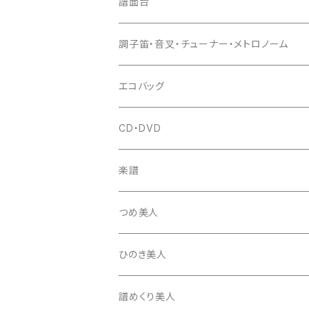
猫足入
糸
当り鉦
三味線（本体）
譜面台
(丸三) 寿糸
爪ばさみ
駒
シュモク（当り鉦バチ）
座奏用譜面台
調子笛・音叉・チューナー・メトロノーム
はつね糸
地唄駒
箏柱
糸駒入
立奏用譜面台
調子笛・音叉
エコバッグ
富士糸
長唄駒
柱入
爪駒入
チューナー・メトロノーム
CD・DVD
テトロン糸・ナイロン糸
津軽駒
平柱入
琴台
撥入
楽譜
忍び駒
三角柱入
13絃用琴台（低）
一丁撥入
桐柱箱
撥
つめ美人
たて柱入
13絃用琴台（高）
三角撥入（ファスナー式）
長唄・民謡撥
消音フェルト
撥さや
ひのき美人
17絃用琴台
地唄撥
撥滑り止めゴム
譜めくり美人