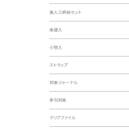
津軽撥
ひざゴム・胴ゴム・おひざもと
美人三姉妹セット
天神袋
楽譜入
天神巾着
小物入
指すり
ストラップ
つぼシール
邦楽ジャーナル
撥皮・撥皮のり
季刊邦楽
胴板
クリアファイル