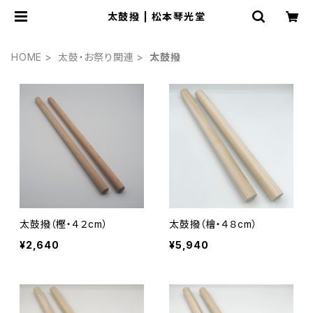
太鼓撥 | 松本琴光堂
HOME
太鼓・お祭り関連
太鼓撥
太鼓撥（樫・４２cm）
太鼓撥（檜・４８cm）
¥2,640
¥5,940