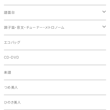
猫足入
糸
当り鉦
三味線（本体）
譜面台
(丸三) 寿糸
爪ばさみ
駒
シュモク（当り鉦バチ）
座奏用譜面台
調子笛・音叉・チューナー・メトロノーム
はつね糸
地唄駒
箏柱
糸駒入
立奏用譜面台
調子笛・音叉
エコバッグ
富士糸
長唄駒
柱入
爪駒入
チューナー・メトロノーム
CD・DVD
テトロン糸・ナイロン糸
津軽駒
平柱入
琴台
撥入
楽譜
忍び駒
三角柱入
13絃用琴台（低）
一丁撥入
桐柱箱
撥
つめ美人
たて柱入
13絃用琴台（高）
三角撥入（ファスナー式）
長唄・民謡撥
消音フェルト
撥さや
ひのき美人