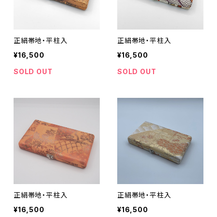
正絹帯地・平柱入
正絹帯地・平柱入
¥16,500
¥16,500
SOLD OUT
SOLD OUT
正絹帯地・平柱入
正絹帯地・平柱入
¥16,500
¥16,500