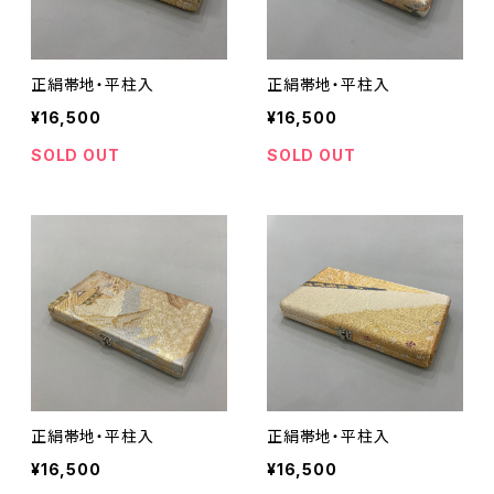
正絹帯地・平柱入
正絹帯地・平柱入
¥16,500
¥16,500
SOLD OUT
SOLD OUT
正絹帯地・平柱入
正絹帯地・平柱入
¥16,500
¥16,500