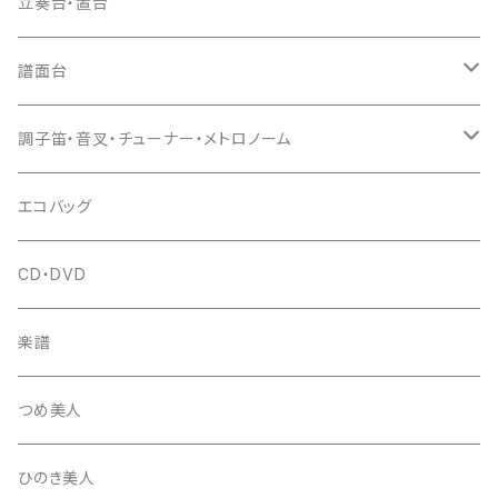
爪駒入
根緒
手拍子（チャンチャン）
箏（本体）
立奏台・置台
猫足入
糸
当り鉦
三味線（本体）
譜面台
(丸三) 寿糸
爪ばさみ
駒
シュモク（当り鉦バチ）
座奏用譜面台
調子笛・音叉・チューナー・メトロノーム
はつね糸
地唄駒
箏柱
糸駒入
立奏用譜面台
調子笛・音叉
エコバッグ
富士糸
長唄駒
柱入
爪駒入
チューナー・メトロノーム
CD・DVD
テトロン糸・ナイロン糸
津軽駒
平柱入
琴台
撥入
楽譜
忍び駒
三角柱入
13絃用琴台（低）
一丁撥入
桐柱箱
撥
つめ美人
たて柱入
13絃用琴台（高）
三角撥入（ファスナー式）
長唄・民謡撥
消音フェルト
撥さや
ひのき美人