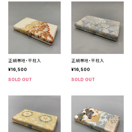
正絹帯地・平柱入
正絹帯地・平柱入
¥16,500
¥16,500
SOLD OUT
SOLD OUT