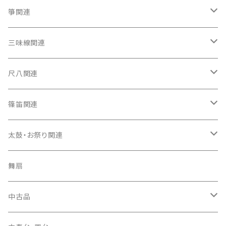
箏関連
箏（本体）
三味線関連
箏カバー
三味線（本体）
尺八関連
箏袋
三味線ケース
尺八（本体）
篠笛関連
長トランク・三ツ折トランク
口前袋・尾布
雨用カバー
尺八袋
篠笛（本体）
太鼓・お祭り関連
ソフトケース
お祭り用６穴
爪・爪輪
長袋・三ツ組袋・胴袋
歌口キャップ
篠笛袋
太鼓（本体）
舞扇
お祭り用７穴
爪入
胴掛
つゆ切り
太鼓撥
中古品
ドレミ用