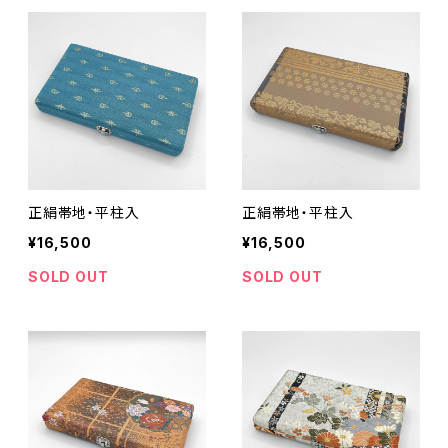
正絹帯地・平柱入
正絹帯地・平柱入
¥16,500
¥16,500
SOLD OUT
SOLD OUT