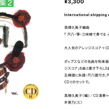
¥3,300
International shipping 
高橋久美子編曲
『 尺八・箏・三味線で奏でる 
大人気のアレンジスコア＋CD
ポップスなどの名曲を和楽器
ジスコア」8曲と書き下ろし
五線譜に糸譜・尺八譜付き、
CDとのセットで。
高橋久美子〈編〉／CD演奏＝
本普乃〈三〉