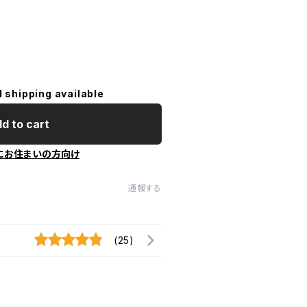
l shipping available
d to cart
にお住まいの方向け
通報する
(25)