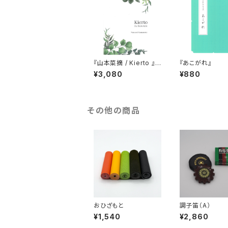
『山本菜摘 / Kierto 』
『あこがれ』
箏三重奏
¥3,080
¥880
その他の商品
おひざもと
調子笛（A）
¥1,540
¥2,860