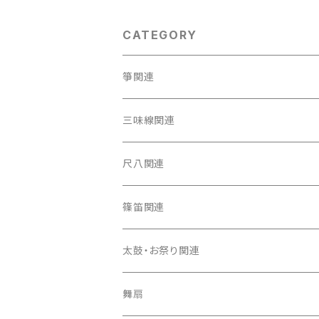
CATEGORY
箏関連
箏（本体）
三味線関連
箏カバー
三味線（本体）
尺八関連
箏袋
三味線ケース
尺八（本体）
篠笛関連
長トランク・三ツ折トランク
口前袋・尾布
雨用カバー
尺八袋
篠笛（本体）
太鼓・お祭り関連
ソフトケース
お祭り用６穴
爪・爪輪
長袋・三ツ組袋・胴袋
歌口キャップ
篠笛袋
太鼓（本体）
舞扇