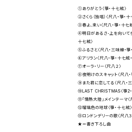
①ありがとう〈箏・十七絃〉
②さくら（独唱）〈尺八・箏・十
③春よ、来い〈尺八・箏・十七
④明日があるさ-上を向いて歩
十七絃〉
⑤ふるさと〈尺八・三味線・
⑥アリラン〈尺八・箏・十七絃
⑦オーラ・リー〈尺八２〉
⑧夜明けのスキャット〈尺八・
⑨また君に恋してる〈尺八・三
⑩LAST CHRISTMAS〈箏
⑪「情熱大陸」メインテーマ〈
⑫瑠璃色の地球〈箏・十七絃
⑬ロンドンデリーの歌〈尺八３
★＝書き下ろし曲