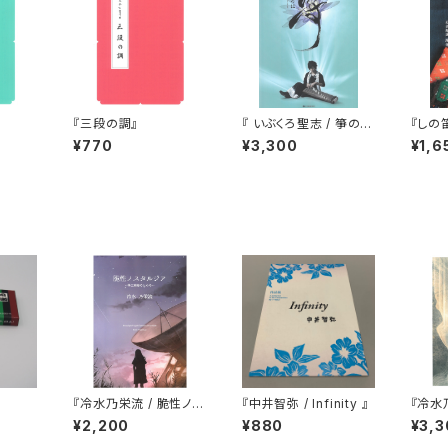
『三段の調』
『 いぶくろ聖志 / 箏のい
『しの
ろは 』（CD付）
¥770
¥3,300
¥1,6
『冷水乃栄流 / 脆性ノス
『中井智弥 / Infinity 』
『冷水
タルジア』
ース
¥2,200
¥880
¥3,3
の』五