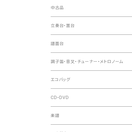
お祭り用７穴
爪入
胴掛
つゆ切り
太鼓撥
中古品
ドレミ用
爪駒入
根緒
手拍子（チャンチャン）
箏（本体）
立奏台・置台
猫足入
糸
当り鉦
三味線（本体）
譜面台
(丸三) 寿糸
爪ばさみ
駒
シュモク（当り鉦バチ）
座奏用譜面台
調子笛・音叉・チューナー・メトロノーム
はつね糸
地唄駒
箏柱
糸駒入
立奏用譜面台
調子笛・音叉
エコバッグ
富士糸
長唄駒
柱入
爪駒入
チューナー・メトロノーム
CD・DVD
テトロン糸・ナイロン糸
津軽駒
平柱入
琴台
撥入
楽譜
忍び駒
三角柱入