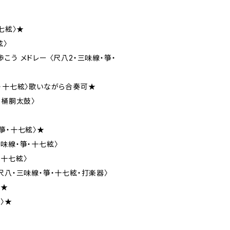
七絃〉★
絃〉
こう メドレー 〈尺八2・三味線・箏・
箏・十七絃〉歌いながら合奏可★
・桶胴太鼓〉
箏・十七絃〉★
味線・箏・十七絃〉
2・十七絃〉
尺八・三味線・箏・十七絃・打楽器〉
〉★
〉★