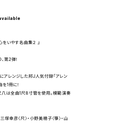
available
心をいやす名曲集２ 』
、第2弾！
にアレンジした邦J人気付録「アレン
5曲を1冊に！
尺八は全曲1尺8寸管を使用。模範演奏
三塚幸彦〈尺〉・小野美穂子〈箏〉・山