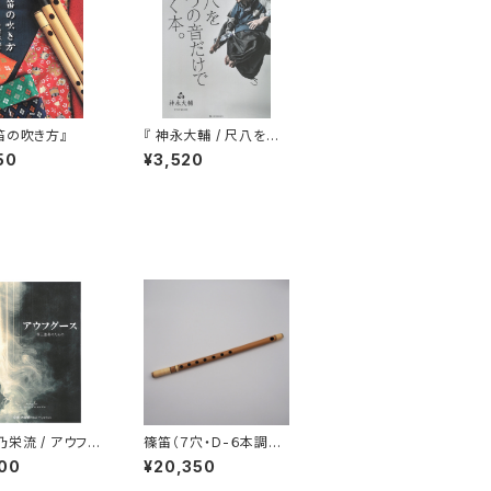
笛の吹き方』
『 神永大輔 / 尺八を五
つの音だけで吹く本。 』
50
¥3,520
（CD付）
乃栄流 / アウフグ
篠笛（７穴・D-６本調
 箏三重奏のため
子）
00
¥20,350
線譜＋縦譜版