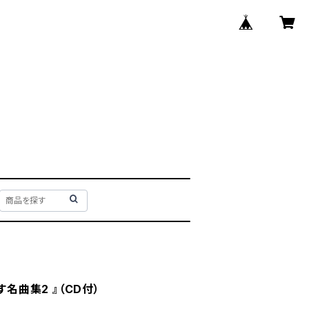
す名曲集2 』（CD付）