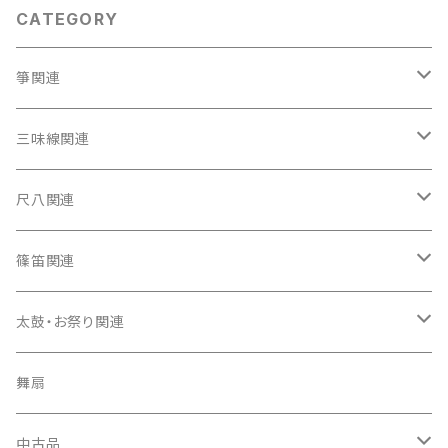
CATEGORY
箏関連
箏（本体）
三味線関連
箏カバー
三味線（本体）
尺八関連
箏袋
三味線ケース
尺八（本体）
篠笛関連
長トランク・三ツ折トランク
口前袋・尾布
雨用カバー
尺八袋
篠笛（本体）
太鼓・お祭り関連
ソフトケース
お祭り用６穴
爪・爪輪
長袋・三ツ組袋・胴袋
歌口キャップ
篠笛袋
太鼓（本体）
舞扇
お祭り用７穴
爪入
胴掛
つゆ切り
太鼓撥
中古品