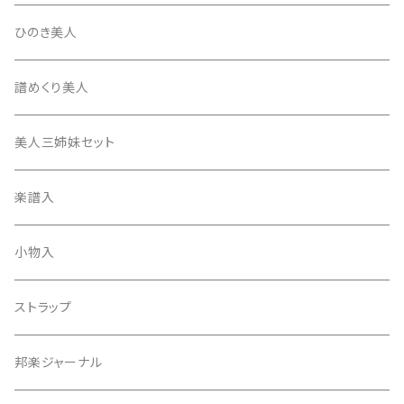
たて柱入
13絃用琴台（高）
三角撥入（ファスナー式）
長唄・民謡撥
消音フェルト
撥さや
ひのき美人
17絃用琴台
地唄撥
撥滑り止めゴム
譜めくり美人
津軽撥
ひざゴム・胴ゴム・おひざもと
美人三姉妹セット
天神袋
楽譜入
天神巾着
小物入
指すり
ストラップ
つぼシール
邦楽ジャーナル