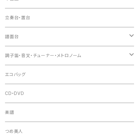
ドレミ用
爪駒入
根緒
手拍子（チャンチャン）
箏（本体）
立奏台・置台
猫足入
糸
当り鉦
三味線（本体）
譜面台
(丸三) 寿糸
爪ばさみ
駒
シュモク（当り鉦バチ）
座奏用譜面台
調子笛・音叉・チューナー・メトロノーム
はつね糸
地唄駒
箏柱
糸駒入
立奏用譜面台
調子笛・音叉
エコバッグ
富士糸
長唄駒
柱入
爪駒入
チューナー・メトロノーム
CD・DVD
テトロン糸・ナイロン糸
津軽駒
平柱入
琴台
撥入
楽譜
忍び駒
三角柱入
13絃用琴台（低）
一丁撥入
桐柱箱
撥
つめ美人