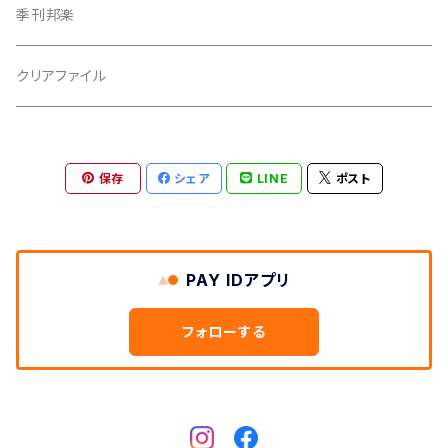
撥皮・撥皮のり
季刊邦楽
胴板
クリアファイル
湿度調節剤
保存
シェア
LINE
ポスト
和紙袋
つや布巾
PAY IDアプリ
三味線スタンド
フォローする
肩掛けストラップ
三味線立て