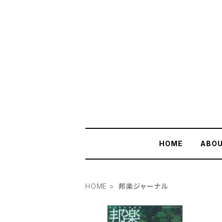
HOME
ABO
HOME
邦楽ジャーナル