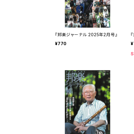
『邦楽ジャーナル 2025年2月号』
¥770
¥
S