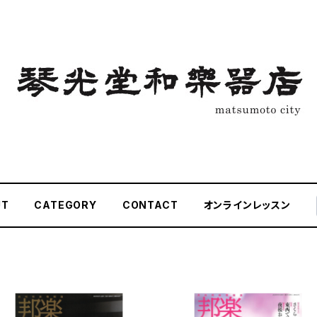
UT
CATEGORY
CONTACT
オンラインレッスン