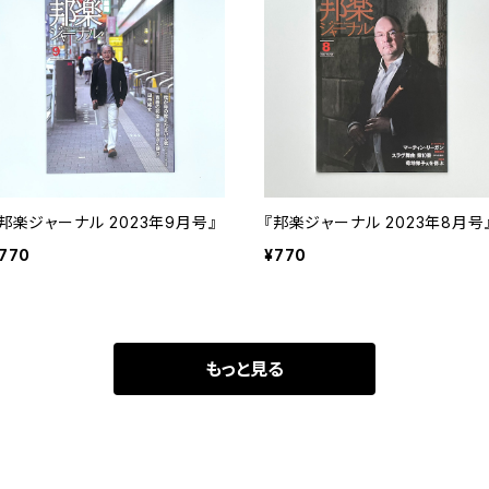
『邦楽ジャーナル 2023年9月号』
『邦楽ジャーナル 2023年8月号
770
¥770
もっと見る