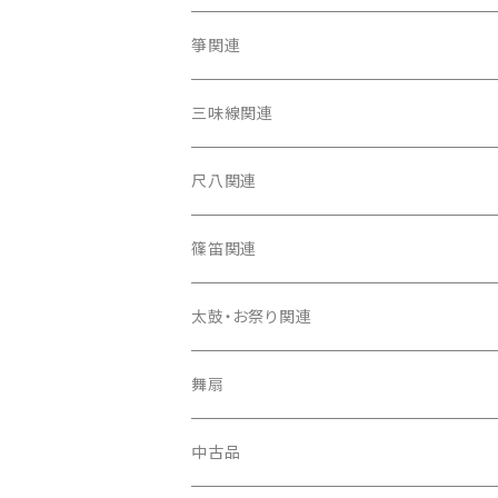
箏関連
箏（本体）
三味線関連
箏カバー
三味線（本体）
尺八関連
箏袋
三味線ケース
尺八（本体）
篠笛関連
長トランク・三ツ折トランク
口前袋・尾布
雨用カバー
尺八袋
篠笛（本体）
太鼓・お祭り関連
ソフトケース
お祭り用６穴
爪・爪輪
長袋・三ツ組袋・胴袋
歌口キャップ
篠笛袋
太鼓（本体）
舞扇
お祭り用７穴
爪入
胴掛
つゆ切り
太鼓撥
中古品