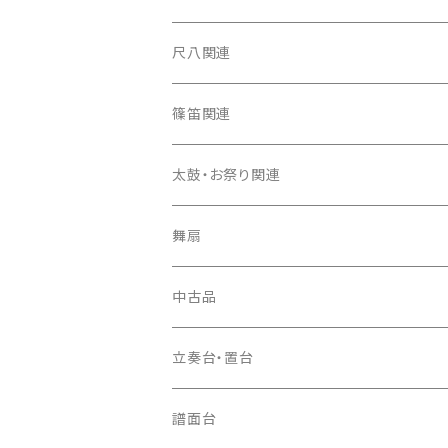
箏カバー
三味線（本体）
尺八関連
箏袋
三味線ケース
尺八（本体）
篠笛関連
長トランク・三ツ折トランク
口前袋・尾布
雨用カバー
尺八袋
篠笛（本体）
太鼓・お祭り関連
ソフトケース
お祭り用６穴
爪・爪輪
長袋・三ツ組袋・胴袋
歌口キャップ
篠笛袋
太鼓（本体）
舞扇
お祭り用７穴
爪入
胴掛
つゆ切り
太鼓撥
中古品
ドレミ用
爪駒入
根緒
手拍子（チャンチャン）
箏（本体）
立奏台・置台
猫足入
糸
当り鉦
三味線（本体）
譜面台