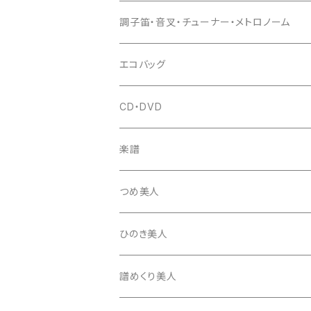
(丸三) 寿糸
爪ばさみ
駒
シュモク（当り鉦バチ）
座奏用譜面台
調子笛・音叉・チューナー・メトロノーム
はつね糸
地唄駒
箏柱
糸駒入
立奏用譜面台
調子笛・音叉
エコバッグ
富士糸
長唄駒
柱入
爪駒入
チューナー・メトロノーム
CD・DVD
テトロン糸・ナイロン糸
津軽駒
平柱入
琴台
撥入
楽譜
忍び駒
三角柱入
13絃用琴台（低）
一丁撥入
桐柱箱
撥
つめ美人
たて柱入
13絃用琴台（高）
三角撥入（ファスナー式）
長唄・民謡撥
消音フェルト
撥さや
ひのき美人
17絃用琴台
地唄撥
撥滑り止めゴム
譜めくり美人
津軽撥