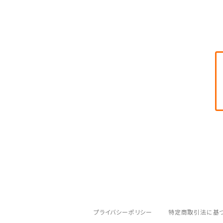
和紙袋
つや布巾
三味線スタンド
肩掛けストラップ
三味線立て
プライバシーポリシー
特定商取引法に基