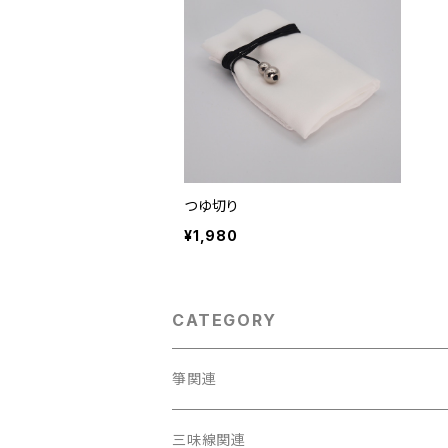
つゆ切り
¥1,980
CATEGORY
箏関連
箏（本体）
三味線関連