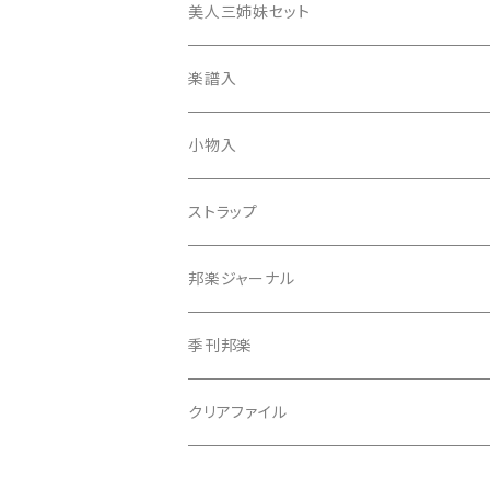
ひざゴム・胴ゴム・おひざもと
美人三姉妹セット
天神袋
楽譜入
天神巾着
小物入
指すり
ストラップ
つぼシール
邦楽ジャーナル
撥皮・撥皮のり
季刊邦楽
胴板
クリアファイル
湿度調節剤