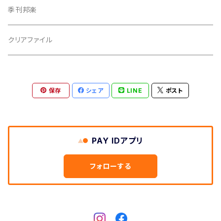
撥皮・撥皮のり
季刊邦楽
胴板
クリアファイル
湿度調節剤
保存
シェア
LINE
ポスト
和紙袋
つや布巾
PAY IDアプリ
三味線スタンド
フォローする
肩掛けストラップ
三味線立て