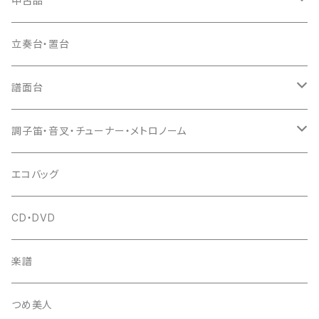
中古品
ドレミ用
爪駒入
根緒
手拍子（チャンチャン）
箏（本体）
立奏台・置台
猫足入
糸
当り鉦
三味線（本体）
譜面台
(丸三) 寿糸
爪ばさみ
駒
シュモク（当り鉦バチ）
座奏用譜面台
調子笛・音叉・チューナー・メトロノーム
はつね糸
地唄駒
箏柱
糸駒入
立奏用譜面台
調子笛・音叉
エコバッグ
富士糸
長唄駒
柱入
爪駒入
チューナー・メトロノーム
CD・DVD
テトロン糸・ナイロン糸
津軽駒
平柱入
琴台
撥入
楽譜
忍び駒
三角柱入
13絃用琴台（低）
一丁撥入
桐柱箱
撥
つめ美人