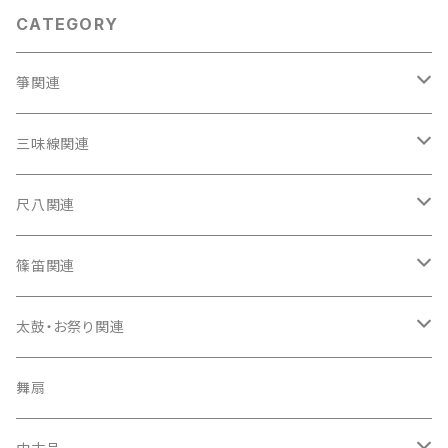
CATEGORY
箏関連
箏（本体）
三味線関連
箏カバー
三味線（本体）
尺八関連
箏袋
三味線ケース
尺八（本体）
篠笛関連
長トランク・三ツ折トランク
口前袋・尾布
雨用カバー
尺八袋
篠笛（本体）
太鼓・お祭り関連
ソフトケース
お祭り用６穴
爪・爪輪
長袋・三ツ組袋・胴袋
歌口キャップ
篠笛袋
太鼓（本体）
舞扇
お祭り用７穴
爪入
胴掛
つゆ切り
太鼓撥