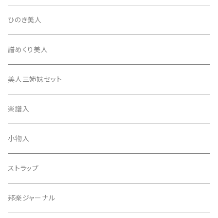
たて柱入
13絃用琴台（高）
三角撥入（ファスナー式）
長唄・民謡撥
消音フェルト
撥さや
ひのき美人
17絃用琴台
地唄撥
撥滑り止めゴム
譜めくり美人
津軽撥
ひざゴム・胴ゴム・おひざもと
美人三姉妹セット
天神袋
楽譜入
天神巾着
小物入
指すり
ストラップ
つぼシール
邦楽ジャーナル