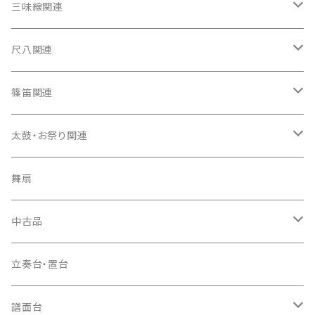
箏（本体）
三味線関連
箏カバー
三味線（本体）
尺八関連
箏袋
三味線ケース
尺八（本体）
篠笛関連
長トランク・三ツ折トランク
口前袋・尾布
雨用カバー
尺八袋
篠笛（本体）
太鼓・お祭り関連
ソフトケース
お祭り用６穴
爪・爪輪
長袋・三ツ組袋・胴袋
歌口キャップ
篠笛袋
太鼓（本体）
舞扇
お祭り用７穴
爪入
胴掛
つゆ切り
太鼓撥
中古品
ドレミ用
爪駒入
根緒
手拍子（チャンチャン）
箏（本体）
立奏台・置台
猫足入
糸
当り鉦
三味線（本体）
譜面台