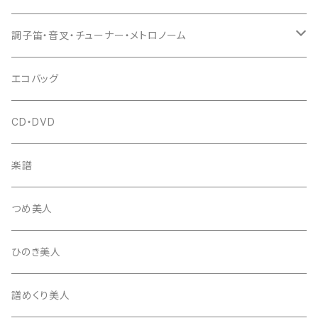
(丸三) 寿糸
爪ばさみ
駒
シュモク（当り鉦バチ）
座奏用譜面台
調子笛・音叉・チューナー・メトロノーム
はつね糸
地唄駒
箏柱
糸駒入
立奏用譜面台
調子笛・音叉
エコバッグ
富士糸
長唄駒
柱入
爪駒入
チューナー・メトロノーム
CD・DVD
テトロン糸・ナイロン糸
津軽駒
平柱入
琴台
撥入
楽譜
忍び駒
三角柱入
13絃用琴台（低）
一丁撥入
桐柱箱
撥
つめ美人
たて柱入
13絃用琴台（高）
三角撥入（ファスナー式）
長唄・民謡撥
消音フェルト
撥さや
ひのき美人
17絃用琴台
地唄撥
撥滑り止めゴム
譜めくり美人