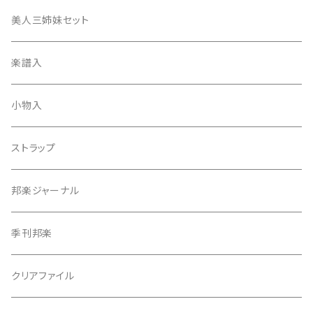
津軽撥
ひざゴム・胴ゴム・おひざもと
美人三姉妹セット
天神袋
楽譜入
天神巾着
小物入
指すり
ストラップ
つぼシール
邦楽ジャーナル
撥皮・撥皮のり
季刊邦楽
胴板
クリアファイル