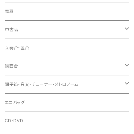
ソフトケース
お祭り用６穴
爪・爪輪
長袋・三ツ組袋・胴袋
歌口キャップ
篠笛袋
太鼓（本体）
舞扇
お祭り用７穴
爪入
胴掛
つゆ切り
太鼓撥
中古品
ドレミ用
爪駒入
根緒
手拍子（チャンチャン）
箏（本体）
立奏台・置台
猫足入
糸
当り鉦
三味線（本体）
譜面台
(丸三) 寿糸
爪ばさみ
駒
シュモク（当り鉦バチ）
座奏用譜面台
調子笛・音叉・チューナー・メトロノーム
はつね糸
地唄駒
箏柱
糸駒入
立奏用譜面台
調子笛・音叉
エコバッグ
富士糸
長唄駒
柱入
爪駒入
チューナー・メトロノーム
CD・DVD