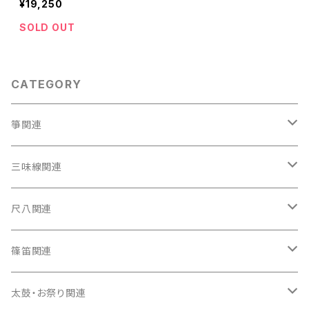
¥19,250
SOLD OUT
CATEGORY
箏関連
箏（本体）
三味線関連
箏カバー
三味線（本体）
尺八関連
箏袋
三味線ケース
尺八（本体）
篠笛関連
長トランク・三ツ折トランク
口前袋・尾布
雨用カバー
尺八袋
篠笛（本体）
太鼓・お祭り関連