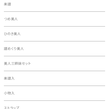
テトロン糸・ナイロン糸
津軽駒
平柱入
琴台
撥入
楽譜
忍び駒
三角柱入
13絃用琴台（低）
一丁撥入
桐柱箱
撥
つめ美人
たて柱入
13絃用琴台（高）
三角撥入（ファスナー式）
長唄・民謡撥
消音フェルト
撥さや
ひのき美人
17絃用琴台
地唄撥
撥滑り止めゴム
譜めくり美人
津軽撥
ひざゴム・胴ゴム・おひざもと
美人三姉妹セット
天神袋
楽譜入
天神巾着
小物入
指すり
ストラップ