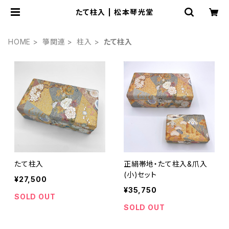
たて柱入 | 松本琴光堂
HOME
箏関連
柱入
たて柱入
たて柱入
正絹帯地・たて柱入&爪入
(小)セット
¥27,500
¥35,750
SOLD OUT
SOLD OUT