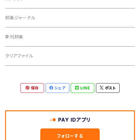
つぼシール
邦楽ジャーナル
撥皮・撥皮のり
季刊邦楽
胴板
クリアファイル
湿度調節剤
保存
シェア
LINE
ポスト
和紙袋
つや布巾
PAY IDアプリ
三味線スタンド
フォローする