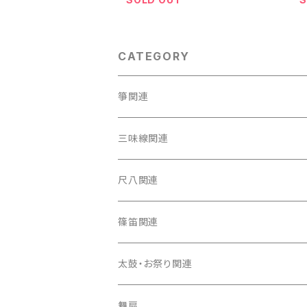
CATEGORY
箏関連
箏（本体）
三味線関連
箏カバー
三味線（本体）
尺八関連
箏袋
三味線ケース
尺八（本体）
篠笛関連
長トランク・三ツ折トランク
口前袋・尾布
雨用カバー
尺八袋
篠笛（本体）
太鼓・お祭り関連
ソフトケース
お祭り用６穴
爪・爪輪
長袋・三ツ組袋・胴袋
歌口キャップ
篠笛袋
太鼓（本体）
舞扇