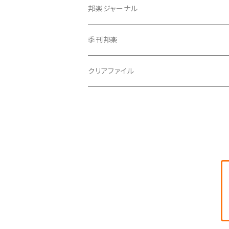
つぼシール
邦楽ジャーナル
撥皮・撥皮のり
季刊邦楽
胴板
クリアファイル
湿度調節剤
和紙袋
つや布巾
三味線スタンド
肩掛けストラップ