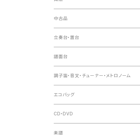
お祭り用７穴
爪入
胴掛
つゆ切り
太鼓撥
中古品
ドレミ用
爪駒入
根緒
手拍子（チャンチャン）
箏（本体）
立奏台・置台
猫足入
糸
当り鉦
三味線（本体）
譜面台
(丸三) 寿糸
爪ばさみ
駒
シュモク（当り鉦バチ）
座奏用譜面台
調子笛・音叉・チューナー・メトロノーム
はつね糸
地唄駒
箏柱
糸駒入
立奏用譜面台
調子笛・音叉
エコバッグ
富士糸
長唄駒
柱入
爪駒入
チューナー・メトロノーム
CD・DVD
テトロン糸・ナイロン糸
津軽駒
平柱入
琴台
撥入
楽譜