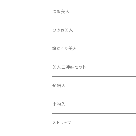
忍び駒
三角柱入
13絃用琴台（低）
一丁撥入
桐柱箱
撥
つめ美人
たて柱入
13絃用琴台（高）
三角撥入（ファスナー式）
長唄・民謡撥
消音フェルト
撥さや
ひのき美人
17絃用琴台
地唄撥
撥滑り止めゴム
譜めくり美人
津軽撥
ひざゴム・胴ゴム・おひざもと
美人三姉妹セット
天神袋
楽譜入
天神巾着
小物入
指すり
ストラップ