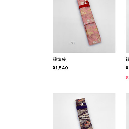
篠笛袋
¥1,540
¥
S