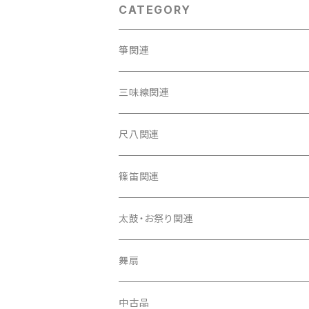
CATEGORY
箏関連
箏（本体）
三味線関連
箏カバー
三味線（本体）
尺八関連
箏袋
三味線ケース
尺八（本体）
篠笛関連
長トランク・三ツ折トランク
口前袋・尾布
雨用カバー
尺八袋
篠笛（本体）
太鼓・お祭り関連
ソフトケース
お祭り用６穴
爪・爪輪
長袋・三ツ組袋・胴袋
歌口キャップ
篠笛袋
太鼓（本体）
舞扇
お祭り用７穴
爪入
胴掛
つゆ切り
太鼓撥
中古品