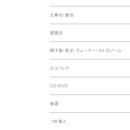
ドレミ用
爪駒入
根緒
手拍子（チャンチャン）
箏（本体）
立奏台・置台
猫足入
糸
当り鉦
三味線（本体）
譜面台
(丸三) 寿糸
爪ばさみ
駒
シュモク（当り鉦バチ）
座奏用譜面台
調子笛・音叉・チューナー・メトロノーム
はつね糸
地唄駒
箏柱
糸駒入
立奏用譜面台
調子笛・音叉
エコバッグ
富士糸
長唄駒
柱入
爪駒入
チューナー・メトロノーム
CD・DVD
テトロン糸・ナイロン糸
津軽駒
平柱入
琴台
撥入
楽譜
忍び駒
三角柱入
13絃用琴台（低）
一丁撥入
桐柱箱
撥
つめ美人