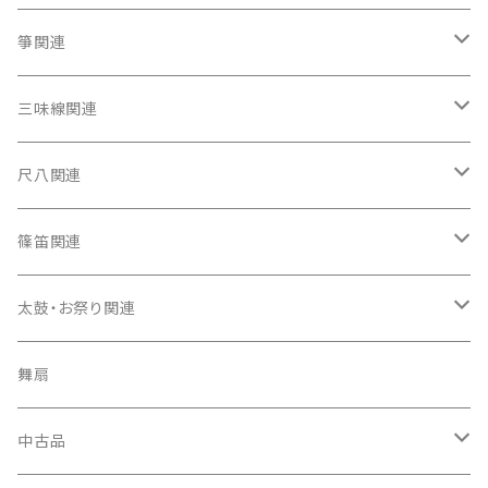
箏関連
箏（本体）
三味線関連
箏カバー
三味線（本体）
尺八関連
箏袋
三味線ケース
尺八（本体）
篠笛関連
長トランク・三ツ折トランク
口前袋・尾布
雨用カバー
尺八袋
篠笛（本体）
太鼓・お祭り関連
ソフトケース
お祭り用６穴
爪・爪輪
長袋・三ツ組袋・胴袋
歌口キャップ
篠笛袋
太鼓（本体）
舞扇
お祭り用７穴
爪入
胴掛
つゆ切り
太鼓撥
中古品