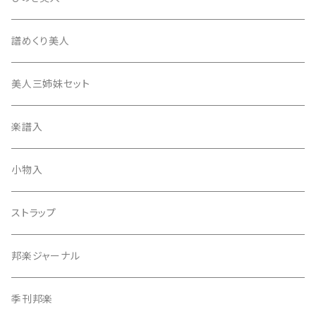
17絃用琴台
地唄撥
撥滑り止めゴム
譜めくり美人
津軽撥
ひざゴム・胴ゴム・おひざもと
美人三姉妹セット
天神袋
楽譜入
天神巾着
小物入
指すり
ストラップ
つぼシール
邦楽ジャーナル
撥皮・撥皮のり
季刊邦楽