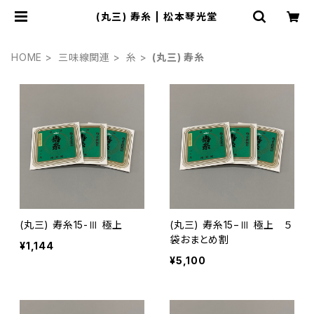
(丸三) 寿糸 | 松本琴光堂
HOME
三味線関連
糸
(丸三) 寿糸
(丸三) 寿糸15-Ⅲ 極上
(丸三) 寿糸15−Ⅲ 極上 ５
袋おまとめ割
¥1,144
¥5,100