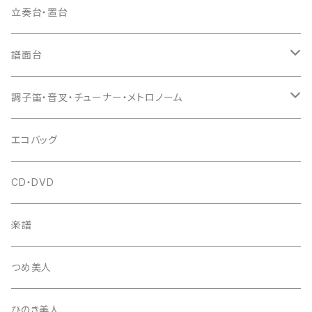
ドレミ用
爪駒入
根緒
手拍子（チャンチャン）
箏（本体）
立奏台・置台
猫足入
糸
当り鉦
三味線（本体）
譜面台
(丸三) 寿糸
爪ばさみ
駒
シュモク（当り鉦バチ）
座奏用譜面台
調子笛・音叉・チューナー・メトロノーム
はつね糸
地唄駒
箏柱
糸駒入
立奏用譜面台
調子笛・音叉
エコバッグ
富士糸
長唄駒
柱入
爪駒入
チューナー・メトロノーム
CD・DVD
テトロン糸・ナイロン糸
津軽駒
平柱入
琴台
撥入
楽譜
忍び駒
三角柱入
13絃用琴台（低）
一丁撥入
桐柱箱
撥
つめ美人
たて柱入
13絃用琴台（高）
三角撥入（ファスナー式）
長唄・民謡撥
消音フェルト
撥さや
ひのき美人