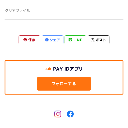
胴板
クリアファイル
湿度調節剤
保存
シェア
LINE
ポスト
和紙袋
つや布巾
PAY IDアプリ
三味線スタンド
フォローする
肩掛けストラップ
三味線立て