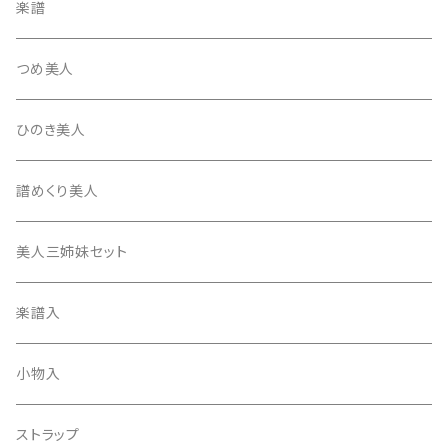
平柱入
琴台
撥入
楽譜
忍び駒
三角柱入
13絃用琴台（低）
一丁撥入
桐柱箱
撥
つめ美人
たて柱入
13絃用琴台（高）
三角撥入（ファスナー式）
長唄・民謡撥
消音フェルト
撥さや
ひのき美人
17絃用琴台
地唄撥
撥滑り止めゴム
譜めくり美人
津軽撥
ひざゴム・胴ゴム・おひざもと
美人三姉妹セット
天神袋
楽譜入
天神巾着
小物入
指すり
ストラップ