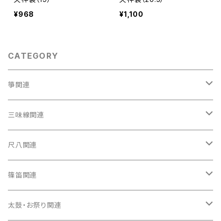
¥968
¥1,100
CATEGORY
箏関連
箏（本体）
三味線関連
箏カバー
三味線（本体）
尺八関連
箏袋
三味線ケース
尺八（本体）
篠笛関連
長トランク・三ツ折トランク
口前袋・尾布
雨用カバー
尺八袋
篠笛（本体）
太鼓・お祭り関連