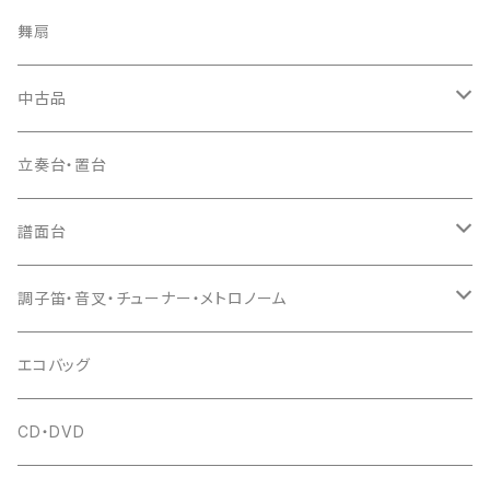
ソフトケース
お祭り用６穴
爪・爪輪
長袋・三ツ組袋・胴袋
歌口キャップ
篠笛袋
太鼓（本体）
舞扇
お祭り用７穴
爪入
胴掛
つゆ切り
太鼓撥
中古品
ドレミ用
爪駒入
根緒
手拍子（チャンチャン）
箏（本体）
立奏台・置台
猫足入
糸
当り鉦
三味線（本体）
譜面台
(丸三) 寿糸
爪ばさみ
駒
シュモク（当り鉦バチ）
座奏用譜面台
調子笛・音叉・チューナー・メトロノーム
はつね糸
地唄駒
箏柱
糸駒入
立奏用譜面台
調子笛・音叉
エコバッグ
富士糸
長唄駒
柱入
爪駒入
チューナー・メトロノーム
CD・DVD
テトロン糸・ナイロン糸
津軽駒