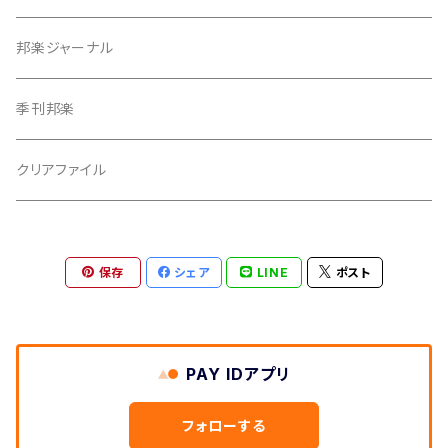
つぼシール
邦楽ジャーナル
撥皮・撥皮のり
季刊邦楽
胴板
クリアファイル
湿度調節剤
保存
シェア
LINE
ポスト
和紙袋
つや布巾
PAY IDアプリ
三味線スタンド
フォローする