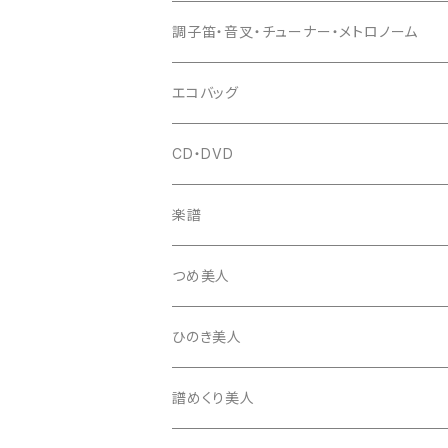
(丸三) 寿糸
爪ばさみ
駒
シュモク（当り鉦バチ）
座奏用譜面台
調子笛・音叉・チューナー・メトロノーム
はつね糸
地唄駒
箏柱
糸駒入
立奏用譜面台
調子笛・音叉
エコバッグ
富士糸
長唄駒
柱入
爪駒入
チューナー・メトロノーム
CD・DVD
テトロン糸・ナイロン糸
津軽駒
平柱入
琴台
撥入
楽譜
忍び駒
三角柱入
13絃用琴台（低）
一丁撥入
桐柱箱
撥
つめ美人
たて柱入
13絃用琴台（高）
三角撥入（ファスナー式）
長唄・民謡撥
消音フェルト
撥さや
ひのき美人
17絃用琴台
地唄撥
撥滑り止めゴム
譜めくり美人
津軽撥