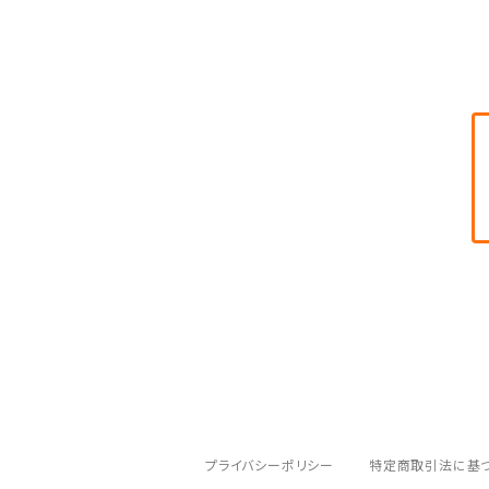
和紙袋
つや布巾
三味線スタンド
肩掛けストラップ
三味線立て
プライバシーポリシー
特定商取引法に基