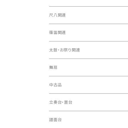
箏カバー
三味線（本体）
尺八関連
箏袋
三味線ケース
尺八（本体）
篠笛関連
長トランク・三ツ折トランク
口前袋・尾布
雨用カバー
尺八袋
篠笛（本体）
太鼓・お祭り関連
ソフトケース
お祭り用６穴
爪・爪輪
長袋・三ツ組袋・胴袋
歌口キャップ
篠笛袋
太鼓（本体）
舞扇
お祭り用７穴
爪入
胴掛
つゆ切り
太鼓撥
中古品
ドレミ用
爪駒入
根緒
手拍子（チャンチャン）
箏（本体）
立奏台・置台
猫足入
糸
当り鉦
三味線（本体）
譜面台