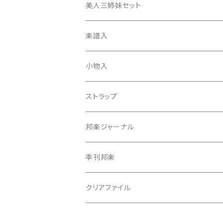
ひざゴム・胴ゴム・おひざもと
美人三姉妹セット
天神袋
楽譜入
天神巾着
小物入
指すり
ストラップ
つぼシール
邦楽ジャーナル
撥皮・撥皮のり
季刊邦楽
胴板
クリアファイル
湿度調節剤