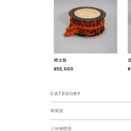
締太鼓
¥55,000
¥
CATEGORY
箏関連
箏（本体）
三味線関連