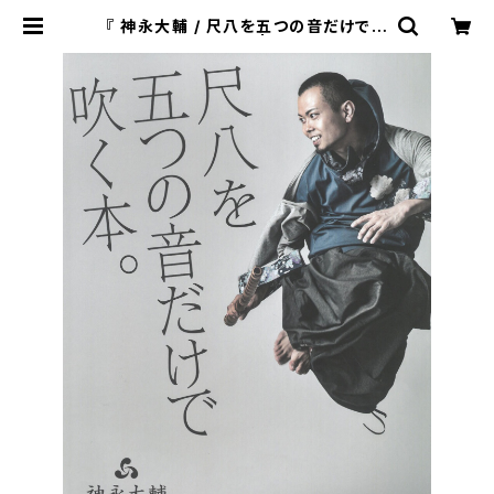
『 神永大輔 / 尺八を五つの音だけで吹
く本。 』（CD付） | 松本琴光堂