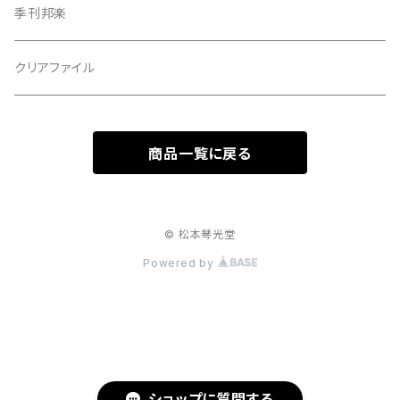
撥皮・撥皮のり
季刊邦楽
胴板
クリアファイル
湿度調節剤
商品一覧に戻る
和紙袋
つや布巾
© 松本琴光堂
Powered by
三味線スタンド
肩掛けストラップ
三味線立て
ショップに質問する