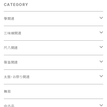
CATEGORY
箏関連
箏（本体）
三味線関連
箏カバー
三味線（本体）
尺八関連
箏袋
三味線ケース
尺八（本体）
篠笛関連
長トランク・三ツ折トランク
口前袋・尾布
雨用カバー
尺八袋
篠笛（本体）
太鼓・お祭り関連
ソフトケース
お祭り用６穴
爪・爪輪
長袋・三ツ組袋・胴袋
歌口キャップ
篠笛袋
太鼓（本体）
舞扇
お祭り用７穴
爪入
胴掛
つゆ切り
太鼓撥
中古品