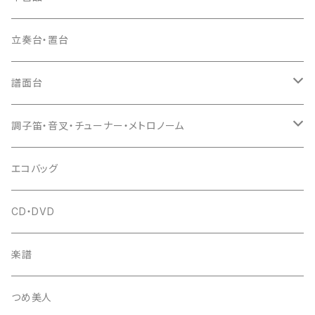
ドレミ用
爪駒入
根緒
手拍子（チャンチャン）
箏（本体）
立奏台・置台
猫足入
糸
当り鉦
三味線（本体）
譜面台
(丸三) 寿糸
爪ばさみ
駒
シュモク（当り鉦バチ）
座奏用譜面台
調子笛・音叉・チューナー・メトロノーム
はつね糸
地唄駒
箏柱
糸駒入
立奏用譜面台
調子笛・音叉
エコバッグ
富士糸
長唄駒
柱入
爪駒入
チューナー・メトロノーム
CD・DVD
テトロン糸・ナイロン糸
津軽駒
平柱入
琴台
撥入
楽譜
忍び駒
三角柱入
13絃用琴台（低）
一丁撥入
桐柱箱
撥
つめ美人