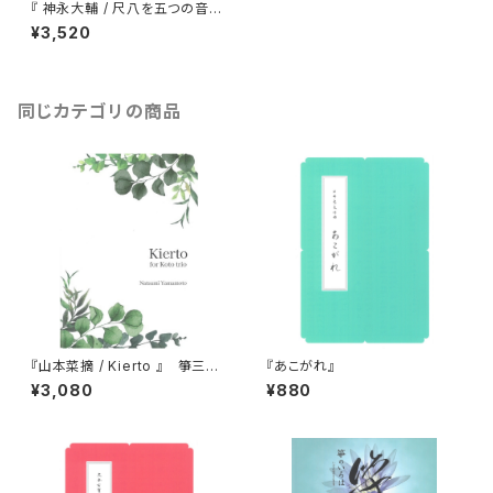
『 神永大輔 / 尺八を五つの音だ
けで吹く本。 』（CD付）
¥3,520
同じカテゴリの商品
『山本菜摘 / Kierto 』 箏三重
『あこがれ』
奏
¥3,080
¥880