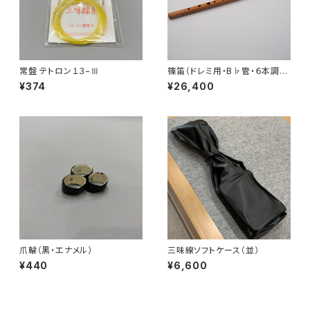
常盤 テトロン１３−Ⅲ
篠笛（ドレミ用・B♭管・６本調
子）
¥374
¥26,400
爪輪（黒・エナメル）
三味線ソフトケース（並）
¥440
¥6,600