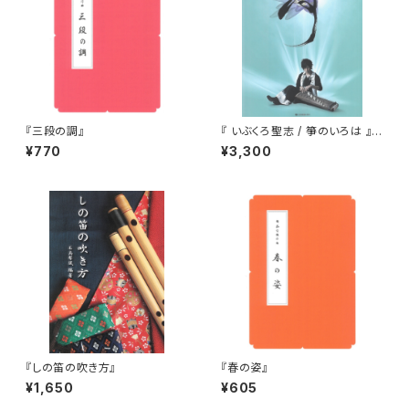
『三段の調』
『 いぶくろ聖志 / 箏のいろは 』
（CD付）
¥770
¥3,300
『しの笛の吹き方』
『春の姿』
¥1,650
¥605