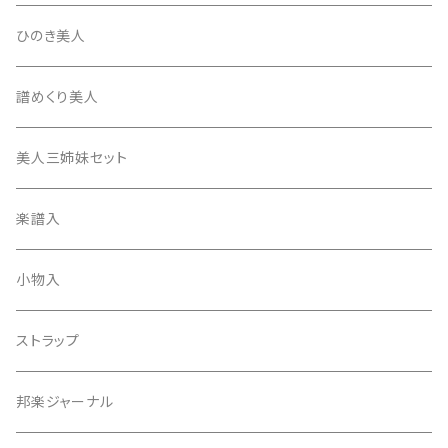
たて柱入
13絃用琴台（高）
三角撥入（ファスナー式）
長唄・民謡撥
消音フェルト
撥さや
ひのき美人
17絃用琴台
地唄撥
撥滑り止めゴム
譜めくり美人
津軽撥
ひざゴム・胴ゴム・おひざもと
美人三姉妹セット
天神袋
楽譜入
天神巾着
小物入
指すり
ストラップ
つぼシール
邦楽ジャーナル