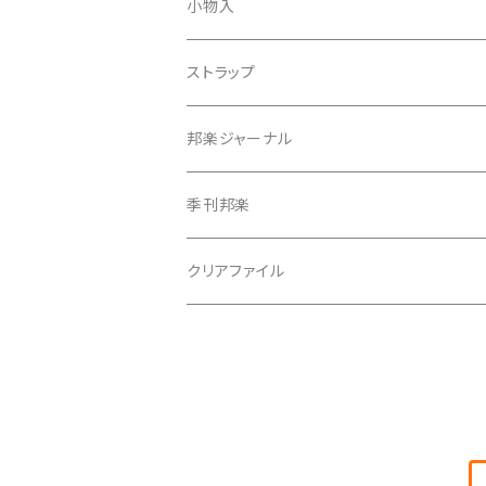
天神巾着
小物入
指すり
ストラップ
つぼシール
邦楽ジャーナル
撥皮・撥皮のり
季刊邦楽
胴板
クリアファイル
湿度調節剤
和紙袋
つや布巾