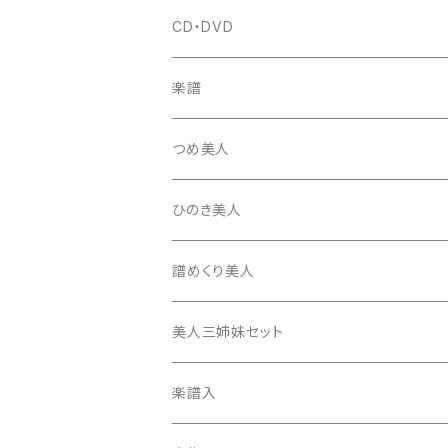
富士糸
長唄駒
柱入
爪駒入
チューナー・メトロノーム
CD・DVD
テトロン糸・ナイロン糸
津軽駒
平柱入
琴台
撥入
楽譜
忍び駒
三角柱入
13絃用琴台（低）
一丁撥入
桐柱箱
撥
つめ美人
たて柱入
13絃用琴台（高）
三角撥入（ファスナー式）
長唄・民謡撥
消音フェルト
撥さや
ひのき美人
17絃用琴台
地唄撥
撥滑り止めゴム
譜めくり美人
津軽撥
ひざゴム・胴ゴム・おひざもと
美人三姉妹セット
天神袋
楽譜入