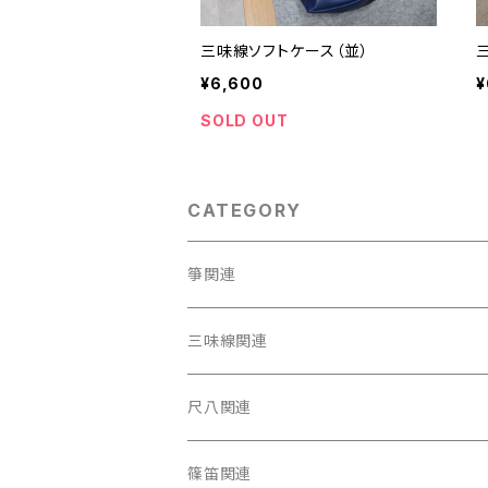
三味線ソフトケース（並）
¥6,600
¥
SOLD OUT
CATEGORY
箏関連
箏（本体）
三味線関連
箏カバー
三味線（本体）
尺八関連
箏袋
三味線ケース
尺八（本体）
篠笛関連