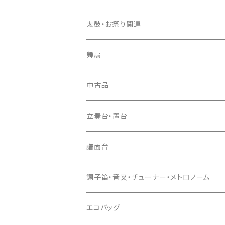
長トランク・三ツ折トランク
口前袋・尾布
雨用カバー
尺八袋
篠笛（本体）
太鼓・お祭り関連
ソフトケース
お祭り用６穴
爪・爪輪
長袋・三ツ組袋・胴袋
歌口キャップ
篠笛袋
太鼓（本体）
舞扇
お祭り用７穴
爪入
胴掛
つゆ切り
太鼓撥
中古品
ドレミ用
爪駒入
根緒
手拍子（チャンチャン）
箏（本体）
立奏台・置台
猫足入
糸
当り鉦
三味線（本体）
譜面台
(丸三) 寿糸
爪ばさみ
駒
シュモク（当り鉦バチ）
座奏用譜面台
調子笛・音叉・チューナー・メトロノーム
はつね糸
地唄駒
箏柱
糸駒入
立奏用譜面台
調子笛・音叉
エコバッグ