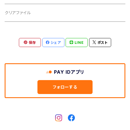
胴板
クリアファイル
湿度調節剤
保存
シェア
LINE
ポスト
和紙袋
つや布巾
PAY IDアプリ
三味線スタンド
フォローする
肩掛けストラップ
三味線立て