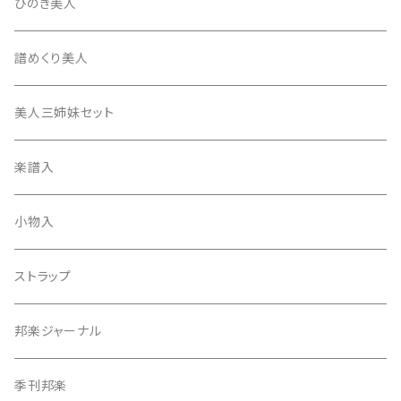
消音フェルト
撥さや
ひのき美人
17絃用琴台
地唄撥
撥滑り止めゴム
譜めくり美人
津軽撥
ひざゴム・胴ゴム・おひざもと
美人三姉妹セット
天神袋
楽譜入
天神巾着
小物入
指すり
ストラップ
つぼシール
邦楽ジャーナル
撥皮・撥皮のり
季刊邦楽