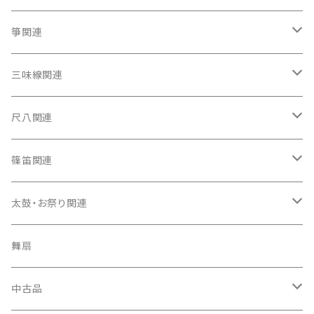
箏関連
箏（本体）
三味線関連
箏カバー
三味線（本体）
尺八関連
箏袋
三味線ケース
尺八（本体）
篠笛関連
長トランク・三ツ折トランク
口前袋・尾布
雨用カバー
尺八袋
篠笛（本体）
太鼓・お祭り関連
ソフトケース
お祭り用６穴
爪・爪輪
長袋・三ツ組袋・胴袋
歌口キャップ
篠笛袋
太鼓（本体）
舞扇
お祭り用７穴
爪入
胴掛
つゆ切り
太鼓撥
中古品