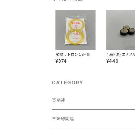
常盤 テトロン１３−Ⅲ
爪輪（黒・エナメ
¥374
¥440
CATEGORY
箏関連
箏（本体）
三味線関連