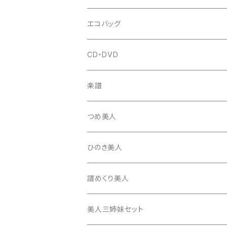
はつね糸
地唄駒
箏柱
糸駒入
立奏用譜面台
調子笛・音叉
エコバッグ
富士糸
長唄駒
柱入
爪駒入
チューナー・メトロノーム
CD・DVD
テトロン糸・ナイロン糸
津軽駒
平柱入
琴台
撥入
楽譜
忍び駒
三角柱入
13絃用琴台（低）
一丁撥入
桐柱箱
撥
つめ美人
たて柱入
13絃用琴台（高）
三角撥入（ファスナー式）
長唄・民謡撥
消音フェルト
撥さや
ひのき美人
17絃用琴台
地唄撥
撥滑り止めゴム
譜めくり美人
津軽撥
ひざゴム・胴ゴム・おひざもと
美人三姉妹セット