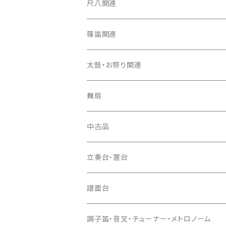
箏カバー
三味線（本体）
尺八関連
箏袋
三味線ケース
尺八（本体）
篠笛関連
長トランク・三ツ折トランク
口前袋・尾布
雨用カバー
尺八袋
篠笛（本体）
太鼓・お祭り関連
ソフトケース
お祭り用６穴
爪・爪輪
長袋・三ツ組袋・胴袋
歌口キャップ
篠笛袋
太鼓（本体）
舞扇
お祭り用７穴
爪入
胴掛
つゆ切り
太鼓撥
中古品
ドレミ用
爪駒入
根緒
手拍子（チャンチャン）
箏（本体）
立奏台・置台
猫足入
糸
当り鉦
三味線（本体）
譜面台
(丸三) 寿糸
爪ばさみ
駒
シュモク（当り鉦バチ）
座奏用譜面台
調子笛・音叉・チューナー・メトロノーム