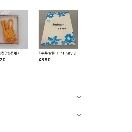
緒（地唄用）
『中井智弥 / Infinity 』
620
¥880