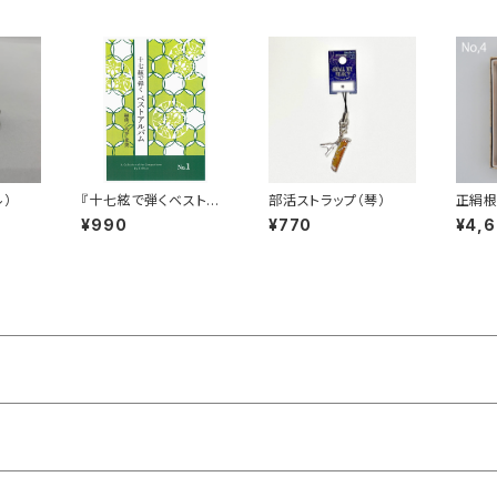
ル）
『十七絃で弾くベストア
部活ストラップ（琴）
正絹根
ルバム No.1』
¥990
¥770
¥4,