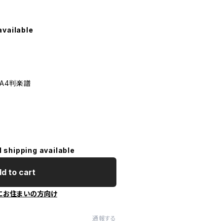
available
たA4判楽譜
l shipping available
d to cart
にお住まいの方向け
通報する