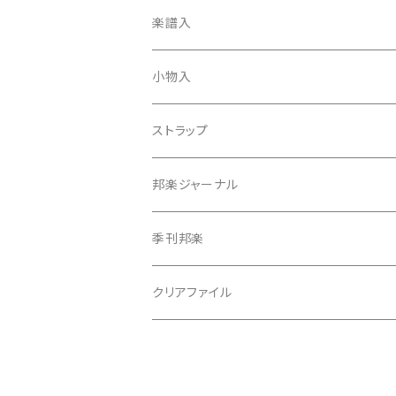
天神袋
楽譜入
天神巾着
小物入
指すり
ストラップ
つぼシール
邦楽ジャーナル
撥皮・撥皮のり
季刊邦楽
胴板
クリアファイル
湿度調節剤