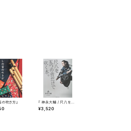
笛の吹き方』
『 神永大輔 / 尺八を五
つの音だけで吹く本。 』
50
¥3,520
（CD付）