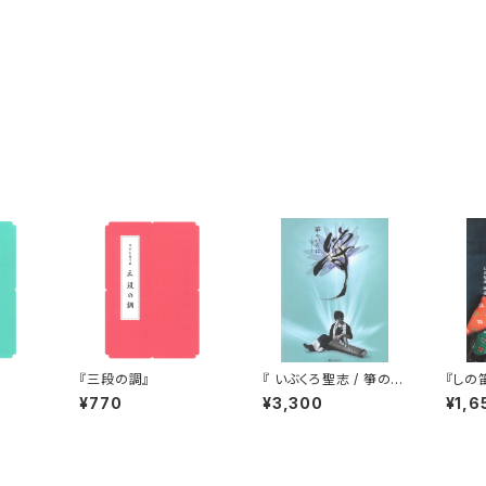
『三段の調』
『 いぶくろ聖志 / 箏のい
『しの
ろは 』（CD付）
¥770
¥3,300
¥1,6