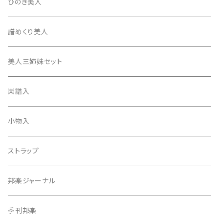
消音フェルト
撥さや
ひのき美人
17絃用琴台
地唄撥
撥滑り止めゴム
譜めくり美人
津軽撥
ひざゴム・胴ゴム・おひざもと
美人三姉妹セット
天神袋
楽譜入
天神巾着
小物入
指すり
ストラップ
つぼシール
邦楽ジャーナル
撥皮・撥皮のり
季刊邦楽