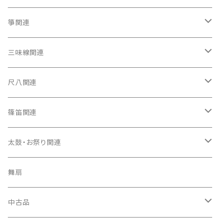
箏関連
箏（本体）
三味線関連
箏カバー
三味線（本体）
尺八関連
箏袋
三味線ケース
尺八（本体）
篠笛関連
長トランク・三ツ折トランク
口前袋・尾布
雨用カバー
尺八袋
篠笛（本体）
太鼓・お祭り関連
ソフトケース
お祭り用６穴
爪・爪輪
長袋・三ツ組袋・胴袋
歌口キャップ
篠笛袋
太鼓（本体）
舞扇
お祭り用７穴
爪入
胴掛
つゆ切り
太鼓撥
中古品