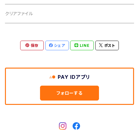
胴板
クリアファイル
湿度調節剤
保存
シェア
LINE
ポスト
和紙袋
つや布巾
PAY IDアプリ
三味線スタンド
フォローする
肩掛けストラップ
三味線立て