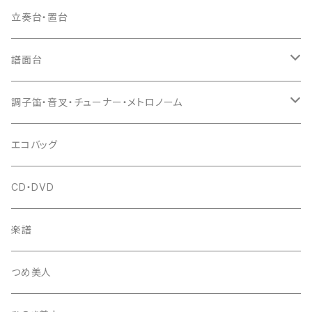
ドレミ用
爪駒入
根緒
手拍子（チャンチャン）
箏（本体）
立奏台・置台
猫足入
糸
当り鉦
三味線（本体）
譜面台
(丸三) 寿糸
爪ばさみ
駒
シュモク（当り鉦バチ）
座奏用譜面台
調子笛・音叉・チューナー・メトロノーム
はつね糸
地唄駒
箏柱
糸駒入
立奏用譜面台
調子笛・音叉
エコバッグ
富士糸
長唄駒
柱入
爪駒入
チューナー・メトロノーム
CD・DVD
テトロン糸・ナイロン糸
津軽駒
平柱入
琴台
撥入
楽譜
忍び駒
三角柱入
13絃用琴台（低）
一丁撥入
桐柱箱
撥
つめ美人
たて柱入
13絃用琴台（高）
三角撥入（ファスナー式）
長唄・民謡撥