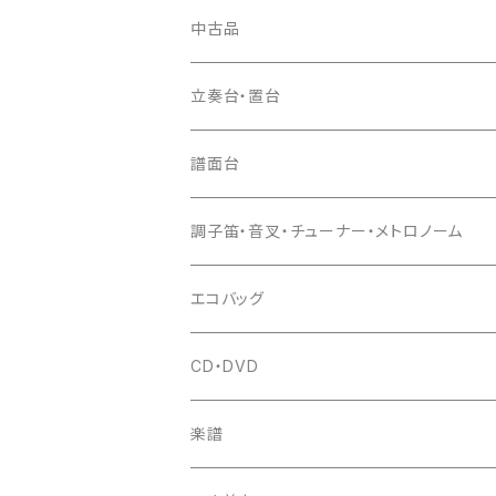
お祭り用７穴
爪入
胴掛
つゆ切り
太鼓撥
中古品
ドレミ用
爪駒入
根緒
手拍子（チャンチャン）
箏（本体）
立奏台・置台
猫足入
糸
当り鉦
三味線（本体）
譜面台
(丸三) 寿糸
爪ばさみ
駒
シュモク（当り鉦バチ）
座奏用譜面台
調子笛・音叉・チューナー・メトロノーム
はつね糸
地唄駒
箏柱
糸駒入
立奏用譜面台
調子笛・音叉
エコバッグ
富士糸
長唄駒
柱入
爪駒入
チューナー・メトロノーム
CD・DVD
テトロン糸・ナイロン糸
津軽駒
平柱入
琴台
撥入
楽譜
忍び駒
三角柱入