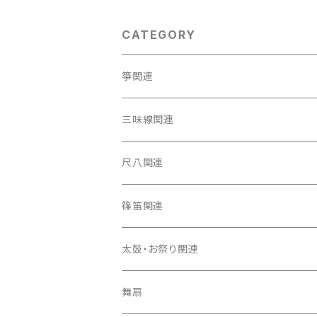
CATEGORY
箏関連
箏（本体）
三味線関連
箏カバー
三味線（本体）
尺八関連
箏袋
三味線ケース
尺八（本体）
篠笛関連
長トランク・三ツ折トランク
口前袋・尾布
雨用カバー
尺八袋
篠笛（本体）
太鼓・お祭り関連
ソフトケース
お祭り用６穴
爪・爪輪
長袋・三ツ組袋・胴袋
歌口キャップ
篠笛袋
太鼓（本体）
舞扇