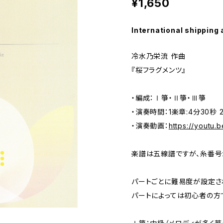
¥1,650
International shipping 
冷水乃栄流 作曲
『桜フラグメンツ』
・編成：Ⅰ箏・Ⅱ箏・Ⅲ箏
・演奏時間：1楽章:4分30秒 
・演奏動画：
https://youtu
楽譜は五線譜ですが、糸番号
パートごとに難易度が設定さ
パートによっては初心者の方