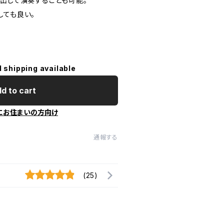
り出して演奏することも可能。
しても良い。
l shipping available
d to cart
にお住まいの方向け
通報する
(25)