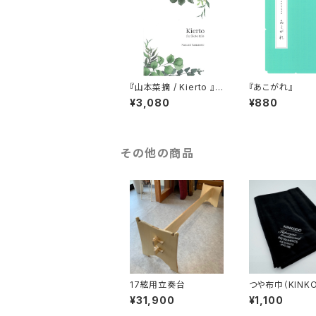
『山本菜摘 / Kierto 』
『あこがれ』
箏三重奏
¥3,080
¥880
その他の商品
17絃用立奏台
つや布巾（KINK
ゴ入り）
¥31,900
¥1,100