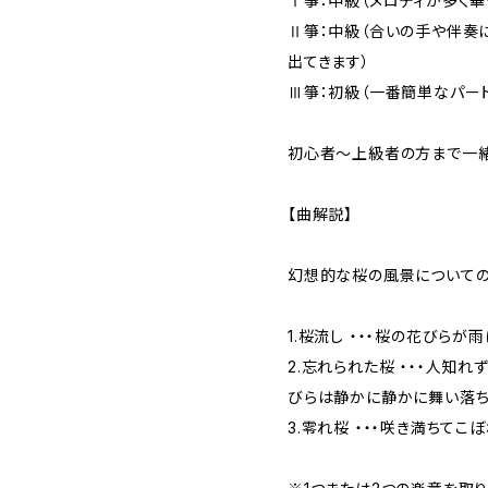
Ⅰ箏：中級（メロディが多く
Ⅱ箏：中級（合いの手や伴奏
出てきます）
Ⅲ箏：初級（一番簡単なパート
初心者〜上級者の方まで一緒
【曲解説】
幻想的な桜の風景についての
1.桜流し ・・・桜の花びらが
2.忘れられた桜 ・・・人知れ
びらは静かに静かに舞い落ち
3.零れ桜 ・・・咲き満ちてこ