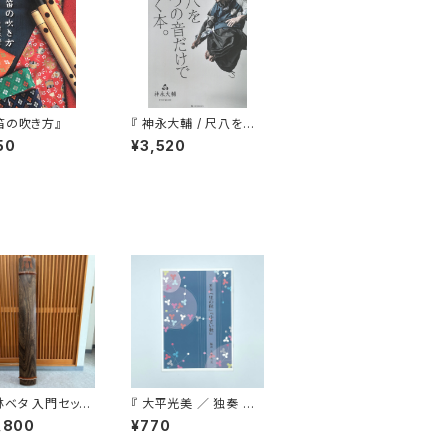
笛の吹き方』
『 神永大輔 / 尺八を五
つの音だけで吹く本。 』
50
¥3,520
（CD付）
林ベタ 入門セット
『 大平光美 ／ 独奏 里
ー付）
の秋/小さい秋 』
,800
¥770