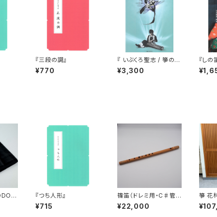
『三段の調』
『 いぶくろ聖志 / 箏のい
『しの
ろは 』（CD付）
¥770
¥3,300
¥1,6
ODOロ
『つち人形』
篠笛（ドレミ用・C♯管・
箏 花
９本調子）
（カバ
¥715
¥22,000
¥107