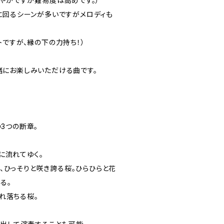
華やかですが難易度は高めです。）
に回るシーンが多いですがメロディも
ですが、縁の下の力持ち！）
にお楽しみいただける曲です。
3つの断章。
雨に流れてゆく。
ず、ひっそりと咲き誇る桜。ひらひらと花
る。
ぼれ落ちる桜。