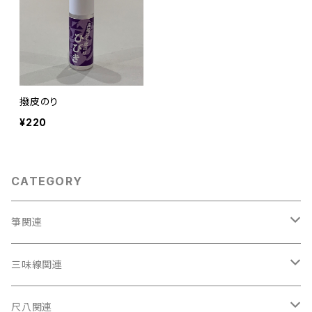
撥皮のり
¥220
CATEGORY
箏関連
箏（本体）
三味線関連
箏カバー
三味線（本体）
尺八関連