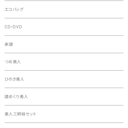
はつね糸
地唄駒
箏柱
糸駒入
立奏用譜面台
調子笛・音叉
エコバッグ
富士糸
長唄駒
柱入
爪駒入
チューナー・メトロノーム
CD・DVD
テトロン糸・ナイロン糸
津軽駒
平柱入
琴台
撥入
楽譜
忍び駒
三角柱入
13絃用琴台（低）
一丁撥入
桐柱箱
撥
つめ美人
たて柱入
13絃用琴台（高）
三角撥入（ファスナー式）
長唄・民謡撥
消音フェルト
撥さや
ひのき美人
17絃用琴台
地唄撥
撥滑り止めゴム
譜めくり美人
津軽撥
ひざゴム・胴ゴム・おひざもと
美人三姉妹セット