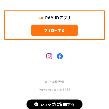
つや布巾
PAY IDアプリ
三味線スタンド
フォローする
肩掛けストラップ
三味線立て
© 松本琴光堂
Powered by
ショップに質問する