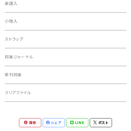
天神袋
楽譜入
天神巾着
小物入
指すり
ストラップ
つぼシール
邦楽ジャーナル
撥皮・撥皮のり
季刊邦楽
胴板
クリアファイル
湿度調節剤
保存
シェア
LINE
ポスト
和紙袋