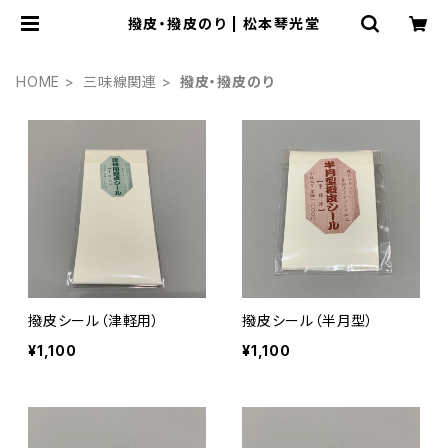
撥皮・撥皮のり | 松本琴光堂
HOME
三味線関連
撥皮・撥皮のり
撥皮シール（津軽用）
撥皮シール（半月型）
¥1,100
¥1,100