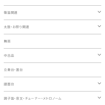
箏袋
三味線ケース
尺八（本体）
篠笛関連
長トランク・三ツ折トランク
口前袋・尾布
雨用カバー
尺八袋
篠笛（本体）
太鼓・お祭り関連
ソフトケース
お祭り用６穴
爪・爪輪
長袋・三ツ組袋・胴袋
歌口キャップ
篠笛袋
太鼓（本体）
舞扇
お祭り用７穴
爪入
胴掛
つゆ切り
太鼓撥
中古品
ドレミ用
爪駒入
根緒
手拍子（チャンチャン）
箏（本体）
立奏台・置台
猫足入
糸
当り鉦
三味線（本体）
譜面台
(丸三) 寿糸
爪ばさみ
駒
シュモク（当り鉦バチ）
座奏用譜面台
調子笛・音叉・チューナー・メトロノーム