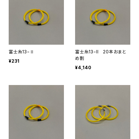
富士糸13−Ⅱ
富士糸13−II 20本おまと
め割
¥231
¥4,140