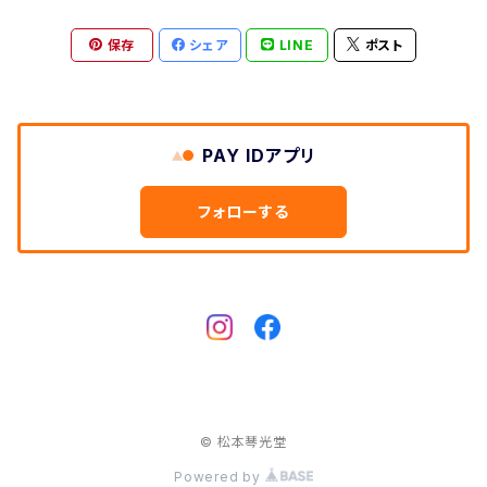
保存
シェア
LINE
ポスト
和紙袋
つや布巾
PAY IDアプリ
三味線スタンド
フォローする
肩掛けストラップ
三味線立て
© 松本琴光堂
Powered by