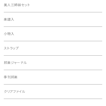
津軽撥
ひざゴム・胴ゴム・おひざもと
美人三姉妹セット
天神袋
楽譜入
天神巾着
小物入
指すり
ストラップ
つぼシール
邦楽ジャーナル
撥皮・撥皮のり
季刊邦楽
胴板
クリアファイル
湿度調節剤