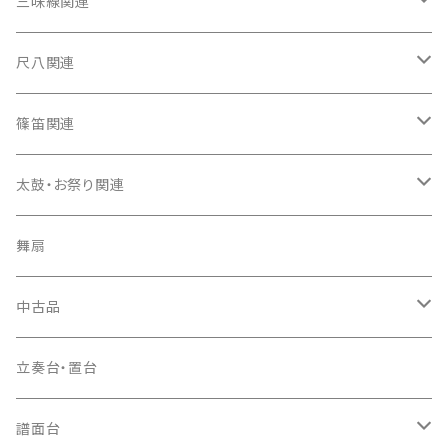
箏（本体）
三味線関連
箏カバー
三味線（本体）
尺八関連
箏袋
三味線ケース
尺八（本体）
篠笛関連
長トランク・三ツ折トランク
口前袋・尾布
雨用カバー
尺八袋
篠笛（本体）
太鼓・お祭り関連
ソフトケース
お祭り用６穴
爪・爪輪
長袋・三ツ組袋・胴袋
歌口キャップ
篠笛袋
太鼓（本体）
舞扇
お祭り用７穴
爪入
胴掛
つゆ切り
太鼓撥
中古品
ドレミ用
爪駒入
根緒
手拍子（チャンチャン）
箏（本体）
立奏台・置台
猫足入
糸
当り鉦
三味線（本体）
譜面台