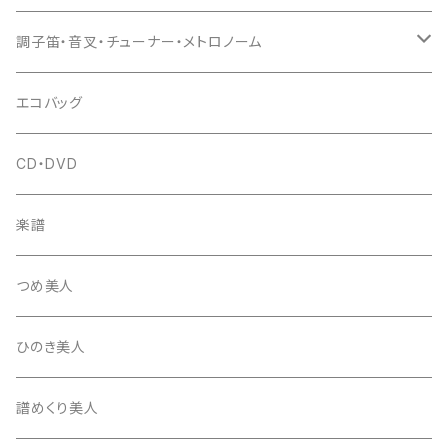
(丸三) 寿糸
爪ばさみ
駒
シュモク（当り鉦バチ）
座奏用譜面台
調子笛・音叉・チューナー・メトロノーム
はつね糸
地唄駒
箏柱
糸駒入
立奏用譜面台
調子笛・音叉
エコバッグ
富士糸
長唄駒
柱入
爪駒入
チューナー・メトロノーム
CD・DVD
テトロン糸・ナイロン糸
津軽駒
平柱入
琴台
撥入
楽譜
忍び駒
三角柱入
13絃用琴台（低）
一丁撥入
桐柱箱
撥
つめ美人
たて柱入
13絃用琴台（高）
三角撥入（ファスナー式）
長唄・民謡撥
消音フェルト
撥さや
ひのき美人
17絃用琴台
地唄撥
撥滑り止めゴム
譜めくり美人