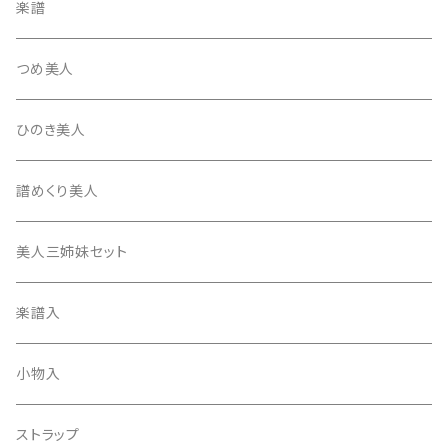
平柱入
琴台
撥入
楽譜
忍び駒
三角柱入
13絃用琴台（低）
一丁撥入
桐柱箱
撥
つめ美人
たて柱入
13絃用琴台（高）
三角撥入（ファスナー式）
長唄・民謡撥
消音フェルト
撥さや
ひのき美人
17絃用琴台
地唄撥
撥滑り止めゴム
譜めくり美人
津軽撥
ひざゴム・胴ゴム・おひざもと
美人三姉妹セット
天神袋
楽譜入
天神巾着
小物入
指すり
ストラップ