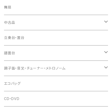
ソフトケース
お祭り用６穴
爪・爪輪
長袋・三ツ組袋・胴袋
歌口キャップ
篠笛袋
太鼓（本体）
舞扇
お祭り用７穴
爪入
胴掛
つゆ切り
太鼓撥
中古品
ドレミ用
爪駒入
根緒
手拍子（チャンチャン）
箏（本体）
立奏台・置台
猫足入
糸
当り鉦
三味線（本体）
譜面台
(丸三) 寿糸
爪ばさみ
駒
シュモク（当り鉦バチ）
座奏用譜面台
調子笛・音叉・チューナー・メトロノーム
はつね糸
地唄駒
箏柱
糸駒入
立奏用譜面台
調子笛・音叉
エコバッグ
富士糸
長唄駒
柱入
爪駒入
チューナー・メトロノーム
CD・DVD
テトロン糸・ナイロン糸
津軽駒