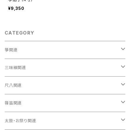
¥9,350
CATEGORY
箏関連
箏（本体）
三味線関連
箏カバー
三味線（本体）
尺八関連
箏袋
三味線ケース
尺八（本体）
篠笛関連
長トランク・三ツ折トランク
口前袋・尾布
雨用カバー
尺八袋
篠笛（本体）
太鼓・お祭り関連