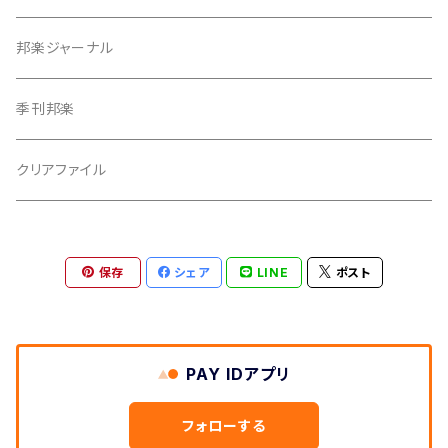
つぼシール
邦楽ジャーナル
撥皮・撥皮のり
季刊邦楽
胴板
クリアファイル
湿度調節剤
保存
シェア
LINE
ポスト
和紙袋
つや布巾
PAY IDアプリ
三味線スタンド
フォローする