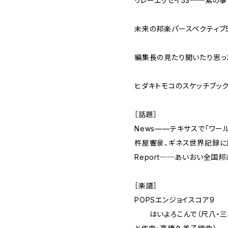
リレーエッセイ53──紫の箏
未来の邦楽パースペクティブ
編集長の見たり聞いたり思った
ヒダキトモコのスケッチブック
［話題］
News——テキサスで「ワー
杵屋響泉、ギネス世界記録に
Report──あいおい全国邦
［楽譜］
POPSエンジョイスコア9
はいよろこんで（尺八・三味