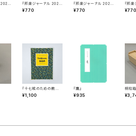
2025
『邦楽ジャーナル 2025
『邦楽ジャーナル 2024
『邦楽
年3月号』
年12月号』
年4月
¥770
¥770
¥77
）
『十七絃のための教則
『鷹』
桐柱
本』
¥1,100
¥935
¥3,7