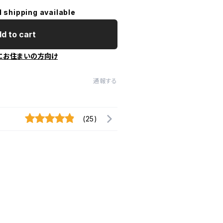
l shipping available
d to cart
にお住まいの方向け
通報する
(25)