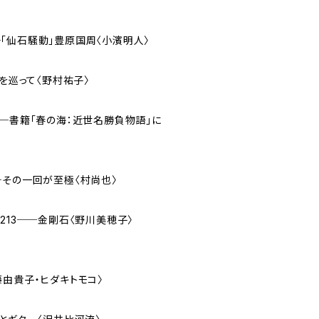
「仙石騒動」豊原国周〈小濱明人〉
白髪」を巡って〈野村祐子〉
──書籍「春の海：近世名勝負物語」に
─その一回が至極〈村尚也〉
213──金剛石〈野川美穂子〉
藤由貴子・ヒダキトモコ〉