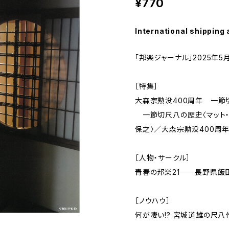
¥770
International shipping 
「邦楽ジャーナル」2025年5
［特集］
大森宗勲没400周年 一節
一節切尺八の歴史〈マット・
保之〉／大森宗勲没400周
［人物・サークル］
青春の邦楽21──長野県
［ノウハウ］
何が凄い!? 宮城道雄の尺八