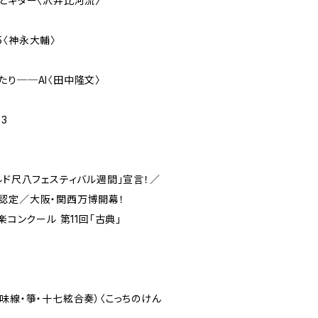
とギター〈沢井比河流〉
5〈神永大輔〉
り──AI〈田中隆文〉
3
ルド尺八フェスティバル週間」宣言！／
認定／大阪・関西万博開幕！
楽コンクール 第11回「古典」
線・箏・十七絃合奏）〈こっちのけん