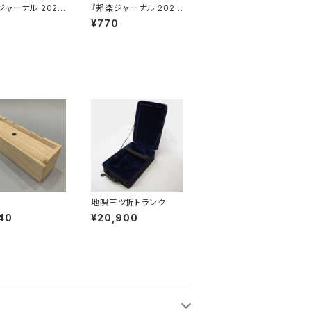
ジャーナル 2025
『邦楽ジャーナル 2025
号』
年1月号』
0
¥770
箱
地唄三ツ折トランク
40
¥20,900