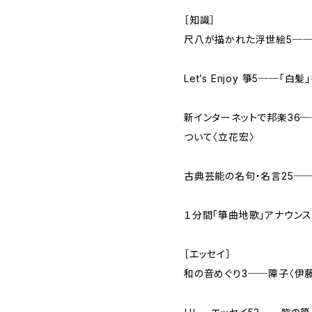
［知識］
尺八が描かれた浮世絵5──
Let’s Enjoy 箏5──「
新インターネットで邦楽36
ついて〈立花宏〉
古典芸能の名句・名言25─
１分間「箏曲地歌」アナウンス
［エッセイ］
和の音めぐり3──障子〈伊