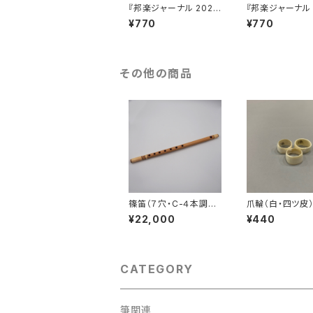
『邦楽ジャーナル 2025
『邦楽ジャーナル 
年2月号』
年6月号』
¥770
¥770
その他の商品
篠笛（７穴・C-４本調
爪輪（白・四ツ皮
子）
¥22,000
¥440
CATEGORY
箏関連