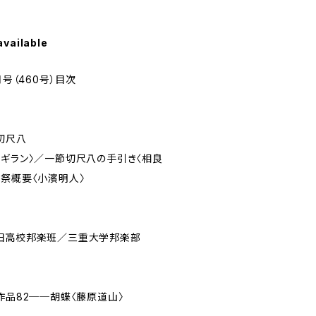
available
月号（460号）目次
切尺八
ギラン〉／一節切尺八の手引き〈相良
年祭概要〈小濱明人〉
飯田高校邦楽班／三重大学邦楽部
作品82──胡蝶〈藤原道山〉