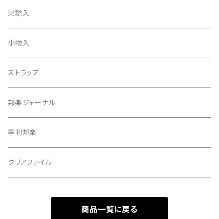
天神袋
楽譜入
天神巾着
小物入
指すり
ストラップ
つぼシール
邦楽ジャーナル
撥皮・撥皮のり
季刊邦楽
胴板
クリアファイル
湿度調節剤
商品一覧に戻る