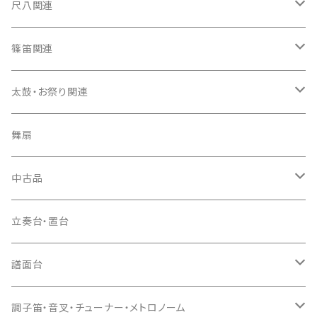
箏カバー
三味線（本体）
尺八関連
箏袋
三味線ケース
尺八（本体）
篠笛関連
長トランク・三ツ折トランク
口前袋・尾布
雨用カバー
尺八袋
篠笛（本体）
太鼓・お祭り関連
ソフトケース
お祭り用６穴
爪・爪輪
長袋・三ツ組袋・胴袋
歌口キャップ
篠笛袋
太鼓（本体）
舞扇
お祭り用７穴
爪入
胴掛
つゆ切り
太鼓撥
中古品
ドレミ用
爪駒入
根緒
手拍子（チャンチャン）
箏（本体）
立奏台・置台
猫足入
糸
当り鉦
三味線（本体）
譜面台
(丸三) 寿糸
爪ばさみ
駒
シュモク（当り鉦バチ）
座奏用譜面台
調子笛・音叉・チューナー・メトロノーム