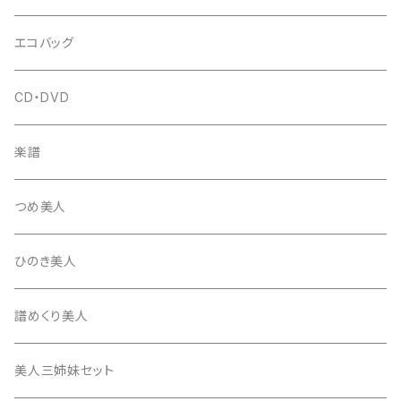
はつね糸
地唄駒
箏柱
糸駒入
立奏用譜面台
調子笛・音叉
エコバッグ
富士糸
長唄駒
柱入
爪駒入
チューナー・メトロノーム
CD・DVD
テトロン糸・ナイロン糸
津軽駒
平柱入
琴台
撥入
楽譜
忍び駒
三角柱入
13絃用琴台（低）
一丁撥入
桐柱箱
撥
つめ美人
たて柱入
13絃用琴台（高）
三角撥入（ファスナー式）
長唄・民謡撥
消音フェルト
撥さや
ひのき美人
17絃用琴台
地唄撥
撥滑り止めゴム
譜めくり美人
津軽撥
ひざゴム・胴ゴム・おひざもと
美人三姉妹セット