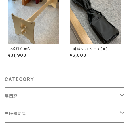
17絃用立奏台
三味線ソフトケース（並）
¥31,900
¥6,600
CATEGORY
箏関連
箏（本体）
三味線関連