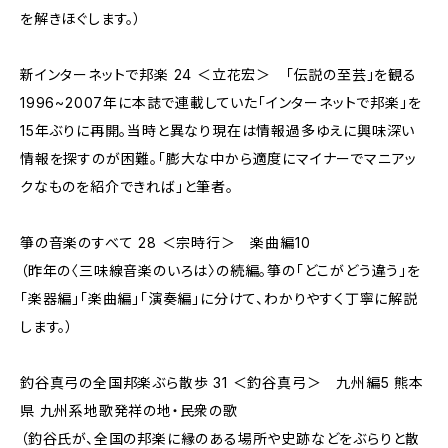
を解きほぐします。）
新インターネットで邦楽 24 ＜立花宏＞ 「伝説の至芸」を観る
1996~2007年に本誌で連載していた「インターネットで邦楽」を
15年ぶりに再開。当時と異なり現在は情報過多ゆえに興味深い
情報を探すのが困難。「膨大な中から適度にマイナーでマニアッ
クなものを紹介できれば」と筆者。
箏の音楽のすべて 28 ＜宗時行＞ 楽曲編10
（昨年の〈三味線音楽のいろは〉の続編。箏の「どこがどう違う」を
「楽器編」「楽曲編」「演奏編」に分けて、わかりやすく丁寧に解説
します。）
釣谷真弓の全国邦楽ぶら散歩 31 ＜釣谷真弓＞ 九州編5 熊本
県 九州系地歌発祥の地・民衆の歌
（釣谷氏が、全国の邦楽に縁のある場所や史跡などをぶらりと散