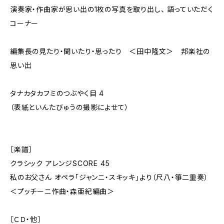
演奏家・作曲家が思い出の1枚の写真を取り出し、 語っていただく
コーナー
編集長の見たり・聞いたり・思ったり ＜田中隆文＞ 邦楽社の
思い出
タナカタカフミのつぶやく目 4
（表紙といんたびゅうの撮影によせて）
［楽譜］
クラシック アレンジSCORE 45
私のお父さん オペラ「ジャンニ・スキッキ」より（尺八・箏二重奏）
＜プッチーニ作曲・森亜紀編曲＞
［ＣＤ・他］