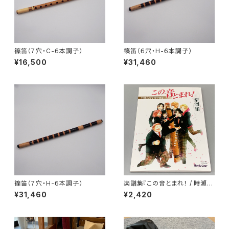
篠笛（７穴・C-６本調子）
篠笛（６穴・H-６本調子）
¥16,500
¥31,460
篠笛（７穴・H-６本調子）
楽譜集『この音とまれ！ / 時瀬高
等学校箏曲部』
¥31,460
¥2,420