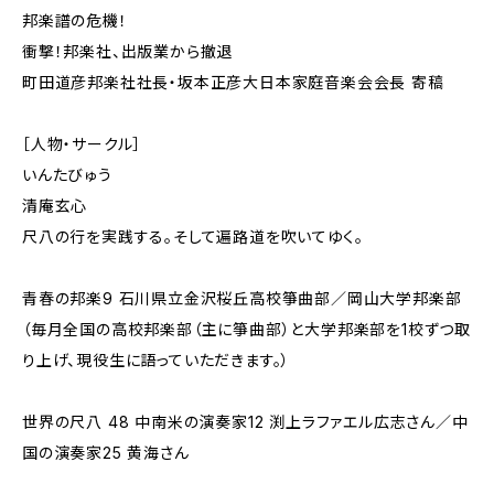
邦楽譜の危機！
衝撃！邦楽社、出版業から撤退
町田道彦邦楽社社長・坂本正彦大日本家庭音楽会会長 寄稿
［人物・サークル］
いんたびゅう
清庵玄心
尺八の行を実践する。そして遍路道を吹いてゆく。
青春の邦楽9 石川県立金沢桜丘高校箏曲部／岡山大学邦楽部
（毎月全国の高校邦楽部（主に箏曲部）と大学邦楽部を1校ずつ取
り上げ、現役生に語っていただきます。）
世界の尺八 48 中南米の演奏家12 渕上ラファエル広志さん／中
国の演奏家25 黄海さん