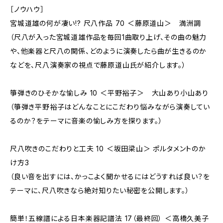
［ノウハウ］
宮城道雄の何が凄い!? 尺八作品 70 ＜藤原道山＞ 満洲調
（尺八が入った宮城道雄作品を毎回1曲取り上げ、その曲の魅力
や、他楽器と尺八の関係、どのように演奏したら曲が生きるのか
などを、尺八演奏家の視点で藤原道山氏が紹介します。）
箏弾きのひそかな愉しみ 10 ＜平野裕子＞ 大山あり小山あり
（箏弾き平野裕子はどんなことにこだわり悩みながら演奏してい
るのか？をテーマに音楽の愉しみ方を探ります。）
尺八吹きのこだわりと工夫 10 ＜坂田梁山＞ ポルタメントのか
け方3
（良い音を出すには、かっこよく聞かせるにはどうすれば良い？を
テーマに、尺八吹きなら絶対知りたい秘密を公開します。）
簡単！五線譜による日本楽器記譜法 17（最終回） ＜高橋久美子