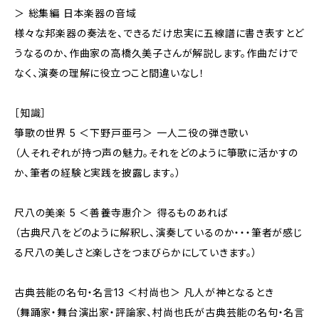
＞ 総集編 日本楽器の音域
様々な邦楽器の奏法を、できるだけ忠実に五線譜に書き表すとど
うなるのか、作曲家の高橋久美子さんが解説します。作曲だけで
なく、演奏の理解に役立つこと間違いなし！
［知識］
箏歌の世界 5 ＜下野戸亜弓＞ 一人二役の弾き歌い
（人それぞれが持つ声の魅力。それをどのように箏歌に活かすの
か、筆者の経験と実践を披露します。）
尺八の美楽 5 ＜善養寺惠介＞ 得るものあれば
（古典尺八をどのように解釈し、演奏しているのか・・・筆者が感じ
る尺八の美しさと楽しさをつまびらかにしていきます。）
古典芸能の名句・名言13 ＜村尚也＞ 凡人が神となるとき
（舞踊家・舞台演出家・評論家、村尚也氏が古典芸能の名句・名言