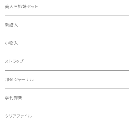
津軽撥
ひざゴム・胴ゴム・おひざもと
美人三姉妹セット
天神袋
楽譜入
天神巾着
小物入
指すり
ストラップ
つぼシール
邦楽ジャーナル
撥皮・撥皮のり
季刊邦楽
胴板
クリアファイル
湿度調節剤