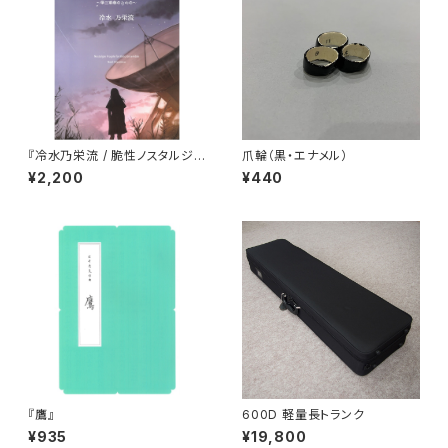
『冷水乃栄流 / 脆性ノスタルジ
爪輪（黒・エナメル）
ア』
¥2,200
¥440
『鷹』
600D 軽量長トランク
¥935
¥19,800