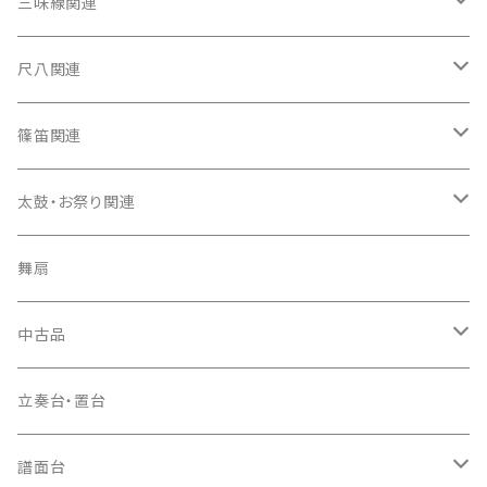
箏（本体）
三味線関連
箏カバー
三味線（本体）
尺八関連
箏袋
三味線ケース
尺八（本体）
篠笛関連
長トランク・三ツ折トランク
口前袋・尾布
雨用カバー
尺八袋
篠笛（本体）
太鼓・お祭り関連
ソフトケース
お祭り用６穴
爪・爪輪
長袋・三ツ組袋・胴袋
歌口キャップ
篠笛袋
太鼓（本体）
舞扇
お祭り用７穴
爪入
胴掛
つゆ切り
太鼓撥
中古品
ドレミ用
爪駒入
根緒
手拍子（チャンチャン）
箏（本体）
立奏台・置台
猫足入
糸
当り鉦
三味線（本体）
譜面台