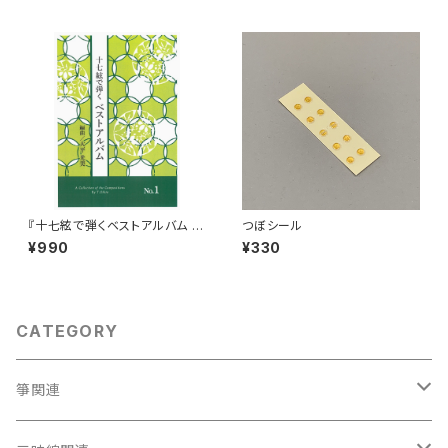
『十七絃で弾くベストアルバム N
つぼシール
o.1』
¥990
¥330
CATEGORY
箏関連