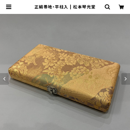
正絹帯地・平柱入 | 松本琴光堂