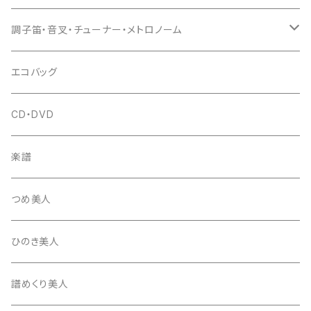
(丸三) 寿糸
爪ばさみ
駒
シュモク（当り鉦バチ）
座奏用譜面台
調子笛・音叉・チューナー・メトロノーム
はつね糸
地唄駒
箏柱
糸駒入
立奏用譜面台
調子笛・音叉
エコバッグ
富士糸
長唄駒
柱入
爪駒入
チューナー・メトロノーム
CD・DVD
テトロン糸・ナイロン糸
津軽駒
平柱入
琴台
撥入
楽譜
忍び駒
三角柱入
13絃用琴台（低）
一丁撥入
桐柱箱
撥
つめ美人
たて柱入
13絃用琴台（高）
三角撥入（ファスナー式）
長唄・民謡撥
消音フェルト
撥さや
ひのき美人
17絃用琴台
地唄撥
撥滑り止めゴム
譜めくり美人