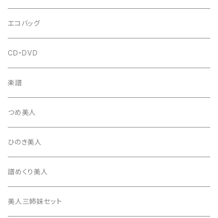
はつね糸
地唄駒
箏柱
糸駒入
立奏用譜面台
調子笛・音叉
エコバッグ
富士糸
長唄駒
柱入
爪駒入
チューナー・メトロノーム
CD・DVD
テトロン糸・ナイロン糸
津軽駒
平柱入
琴台
撥入
楽譜
忍び駒
三角柱入
13絃用琴台（低）
一丁撥入
桐柱箱
撥
つめ美人
たて柱入
13絃用琴台（高）
三角撥入（ファスナー式）
長唄・民謡撥
消音フェルト
撥さや
ひのき美人
17絃用琴台
地唄撥
撥滑り止めゴム
譜めくり美人
津軽撥
ひざゴム・胴ゴム・おひざもと
美人三姉妹セット