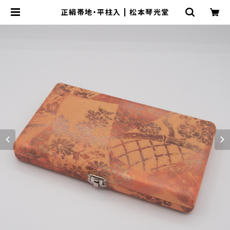
正絹帯地・平柱入 | 松本琴光堂