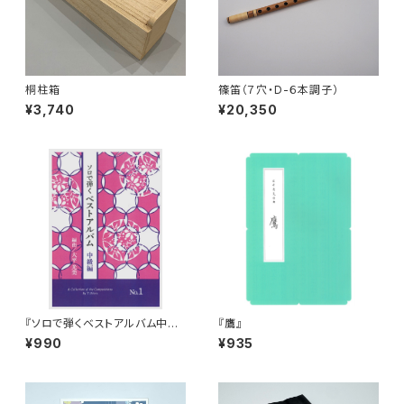
桐柱箱
篠笛（７穴・D-６本調子）
¥3,740
¥20,350
『ソロで弾くベストアルバム中級
『鷹』
編 No.1 』
¥990
¥935