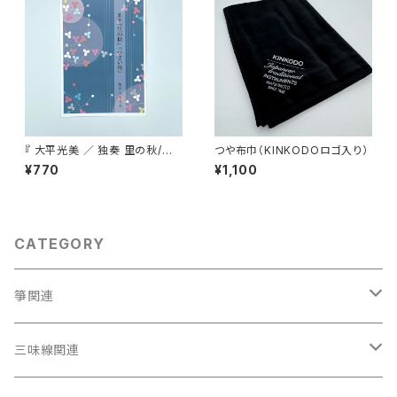
『 大平光美 ／ 独奏 里の秋/小
つや布巾（KINKODOロゴ入り）
さい秋 』
¥770
¥1,100
CATEGORY
箏関連
箏（本体）
三味線関連