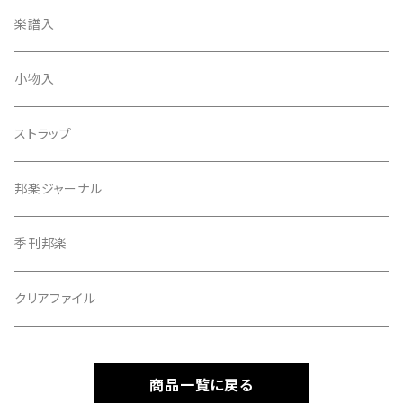
天神袋
楽譜入
天神巾着
小物入
指すり
ストラップ
つぼシール
邦楽ジャーナル
撥皮・撥皮のり
季刊邦楽
胴板
クリアファイル
湿度調節剤
商品一覧に戻る