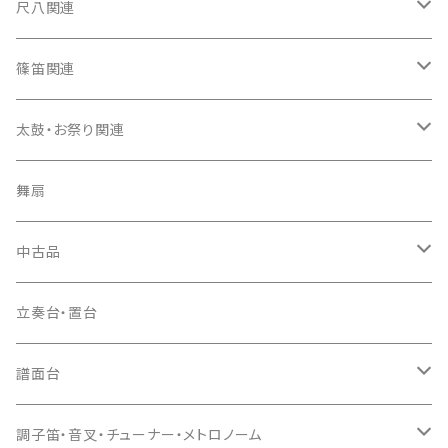
箏カバー
三味線（本体）
尺八関連
箏袋
三味線ケース
尺八（本体）
篠笛関連
長トランク・三ツ折トランク
口前袋・尾布
雨用カバー
尺八袋
篠笛（本体）
太鼓・お祭り関連
ソフトケース
お祭り用６穴
爪・爪輪
長袋・三ツ組袋・胴袋
歌口キャップ
篠笛袋
太鼓（本体）
舞扇
お祭り用７穴
爪入
胴掛
つゆ切り
太鼓撥
中古品
ドレミ用
爪駒入
根緒
手拍子（チャンチャン）
箏（本体）
立奏台・置台
猫足入
糸
当り鉦
三味線（本体）
譜面台
(丸三) 寿糸
爪ばさみ
駒
シュモク（当り鉦バチ）
座奏用譜面台
調子笛・音叉・チューナー・メトロノーム