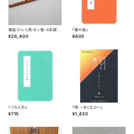
篠笛（ドレミ用・B♭管・６本調
『春の姿』
子）
¥26,400
¥605
『つち人形』
『翊 ーあくるひー』
¥715
¥1,430