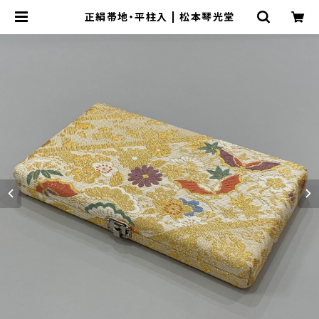
正絹帯地・平柱入 | 松本琴光堂