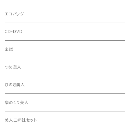
はつね糸
地唄駒
箏柱
糸駒入
立奏用譜面台
調子笛・音叉
エコバッグ
富士糸
長唄駒
柱入
爪駒入
チューナー・メトロノーム
CD・DVD
テトロン糸・ナイロン糸
津軽駒
平柱入
琴台
撥入
楽譜
忍び駒
三角柱入
13絃用琴台（低）
一丁撥入
桐柱箱
撥
つめ美人
たて柱入
13絃用琴台（高）
三角撥入（ファスナー式）
長唄・民謡撥
消音フェルト
撥さや
ひのき美人
17絃用琴台
地唄撥
撥滑り止めゴム
譜めくり美人
津軽撥
ひざゴム・胴ゴム・おひざもと
美人三姉妹セット