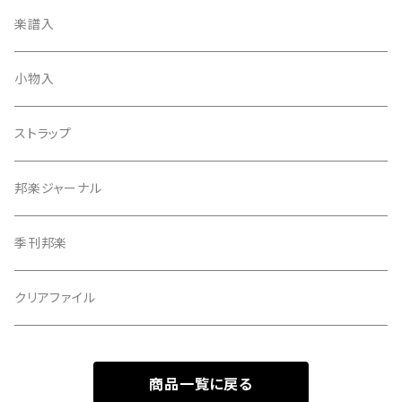
天神袋
楽譜入
天神巾着
小物入
指すり
ストラップ
つぼシール
邦楽ジャーナル
撥皮・撥皮のり
季刊邦楽
胴板
クリアファイル
湿度調節剤
商品一覧に戻る