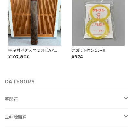
箏 花林ベタ 入門セット（カバー
常盤 テトロン１３−Ⅲ
付）
¥107,800
¥374
CATEGORY
箏関連
箏（本体）
三味線関連