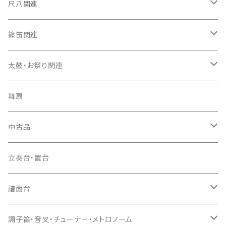
箏カバー
三味線（本体）
尺八関連
箏袋
三味線ケース
尺八（本体）
篠笛関連
長トランク・三ツ折トランク
口前袋・尾布
雨用カバー
尺八袋
篠笛（本体）
太鼓・お祭り関連
ソフトケース
お祭り用６穴
爪・爪輪
長袋・三ツ組袋・胴袋
歌口キャップ
篠笛袋
太鼓（本体）
舞扇
お祭り用７穴
爪入
胴掛
つゆ切り
太鼓撥
中古品
ドレミ用
爪駒入
根緒
手拍子（チャンチャン）
箏（本体）
立奏台・置台
猫足入
糸
当り鉦
三味線（本体）
譜面台
(丸三) 寿糸
爪ばさみ
駒
シュモク（当り鉦バチ）
座奏用譜面台
調子笛・音叉・チューナー・メトロノーム