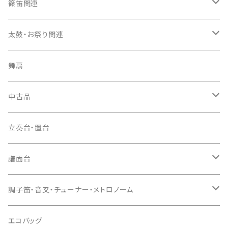
箏袋
三味線ケース
尺八（本体）
篠笛関連
長トランク・三ツ折トランク
口前袋・尾布
雨用カバー
尺八袋
篠笛（本体）
太鼓・お祭り関連
ソフトケース
お祭り用６穴
爪・爪輪
長袋・三ツ組袋・胴袋
歌口キャップ
篠笛袋
太鼓（本体）
舞扇
お祭り用７穴
爪入
胴掛
つゆ切り
太鼓撥
中古品
ドレミ用
爪駒入
根緒
手拍子（チャンチャン）
箏（本体）
立奏台・置台
猫足入
糸
当り鉦
三味線（本体）
譜面台
(丸三) 寿糸
爪ばさみ
駒
シュモク（当り鉦バチ）
座奏用譜面台
調子笛・音叉・チューナー・メトロノーム
はつね糸
地唄駒
箏柱
糸駒入
立奏用譜面台
調子笛・音叉
エコバッグ