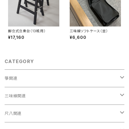
脚立式立奏台（13絃用）
三味線ソフトケース（並）
¥17,160
¥6,600
CATEGORY
箏関連
箏（本体）
三味線関連
箏カバー
三味線（本体）
尺八関連