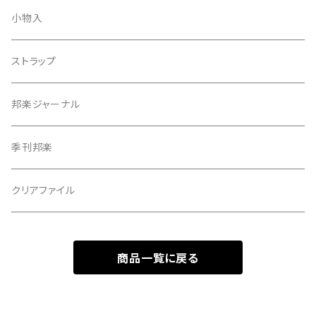
天神巾着
小物入
指すり
ストラップ
つぼシール
邦楽ジャーナル
撥皮・撥皮のり
季刊邦楽
胴板
クリアファイル
湿度調節剤
商品一覧に戻る
和紙袋