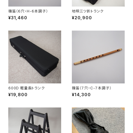
篠笛（６穴・H-６本調子）
地唄三ツ折トランク
¥31,460
¥20,900
600D 軽量長トランク
篠笛（７穴・C-７本調子）
¥19,800
¥14,300