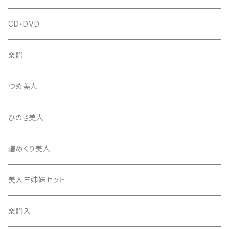
富士糸
長唄駒
柱入
爪駒入
チューナー・メトロノーム
CD・DVD
テトロン糸・ナイロン糸
津軽駒
平柱入
琴台
撥入
楽譜
忍び駒
三角柱入
13絃用琴台（低）
一丁撥入
桐柱箱
撥
つめ美人
たて柱入
13絃用琴台（高）
三角撥入（ファスナー式）
長唄・民謡撥
消音フェルト
撥さや
ひのき美人
17絃用琴台
地唄撥
撥滑り止めゴム
譜めくり美人
津軽撥
ひざゴム・胴ゴム・おひざもと
美人三姉妹セット
天神袋
楽譜入