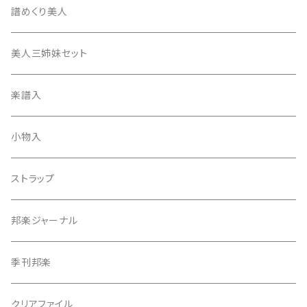
17絃用琴台
地唄撥
撥滑り止めゴム
譜めくり美人
津軽撥
ひざゴム・胴ゴム・おひざもと
美人三姉妹セット
天神袋
楽譜入
天神巾着
小物入
指すり
ストラップ
つぼシール
邦楽ジャーナル
撥皮・撥皮のり
季刊邦楽
胴板
クリアファイル