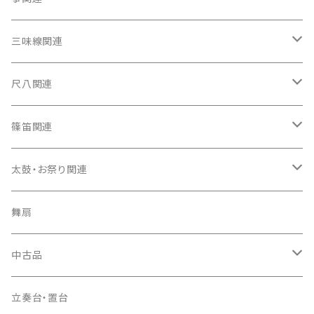
箏（本体）
三味線関連
箏カバー
三味線（本体）
尺八関連
箏袋
三味線ケース
尺八（本体）
篠笛関連
長トランク・三ツ折トランク
口前袋・尾布
雨用カバー
尺八袋
篠笛（本体）
太鼓・お祭り関連
ソフトケース
お祭り用６穴
爪・爪輪
長袋・三ツ組袋・胴袋
歌口キャップ
篠笛袋
太鼓（本体）
舞扇
お祭り用７穴
爪入
胴掛
つゆ切り
太鼓撥
中古品
ドレミ用
爪駒入
根緒
手拍子（チャンチャン）
箏（本体）
立奏台・置台