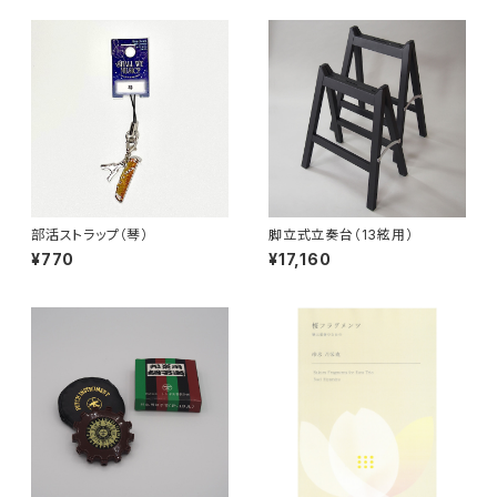
部活ストラップ（琴）
脚立式立奏台（13絃用）
¥770
¥17,160