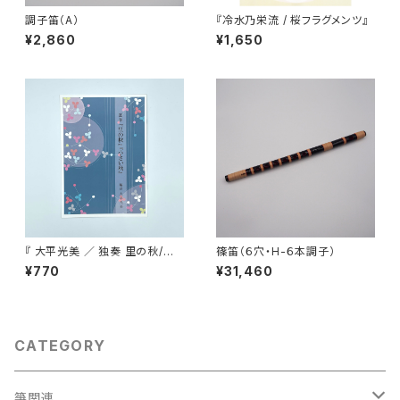
調子笛（A）
『冷水乃栄流 / 桜フラグメンツ』
¥2,860
¥1,650
『 大平光美 ／ 独奏 里の秋/小
篠笛（６穴・H-６本調子）
さい秋 』
¥770
¥31,460
CATEGORY
箏関連