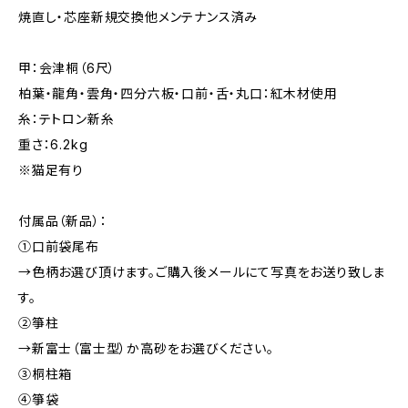
焼直し・芯座新規交換他メンテナンス済み
甲：会津桐（6尺）
柏葉・龍角・雲角・四分六板・口前・舌・丸口：紅木材使用
糸：テトロン新糸
重さ：6.2kg
※猫足有り
付属品（新品）：
①口前袋尾布
→色柄お選び頂けます。ご購入後メールにて写真をお送り致しま
す。
②箏柱
→新富士（富士型）か高砂をお選びください。
③桐柱箱
④箏袋