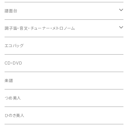
猫足入
糸
当り鉦
三味線（本体）
譜面台
(丸三) 寿糸
爪ばさみ
駒
シュモク（当り鉦バチ）
座奏用譜面台
調子笛・音叉・チューナー・メトロノーム
はつね糸
地唄駒
箏柱
糸駒入
立奏用譜面台
調子笛・音叉
エコバッグ
富士糸
長唄駒
柱入
爪駒入
チューナー・メトロノーム
CD・DVD
テトロン糸・ナイロン糸
津軽駒
平柱入
琴台
撥入
楽譜
忍び駒
三角柱入
13絃用琴台（低）
一丁撥入
桐柱箱
撥
つめ美人
たて柱入
13絃用琴台（高）
三角撥入（ファスナー式）
長唄・民謡撥
消音フェルト
撥さや
ひのき美人