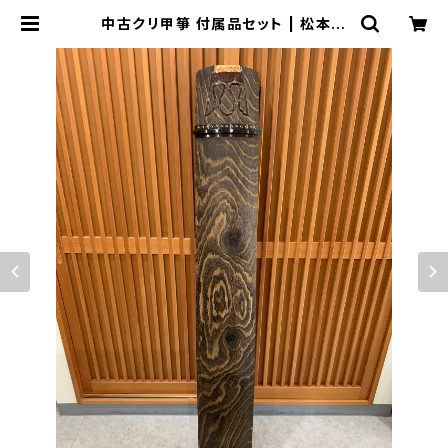
中古クリ甲箏 付属品セット | 松本琴
光堂