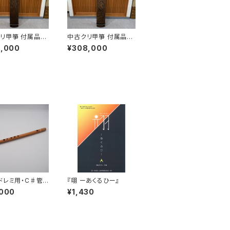
リ甲箏 付属品セ
中古クリ甲箏 付属品セ
ット
5,000
¥308,000
ドレミ用・C♯管・
『翊 ーあくるひー』
子）
,000
¥1,430