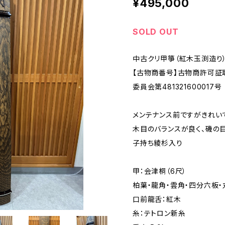
¥495,000
SOLD OUT
中古クリ甲箏（紅木玉渕造り）
【古物商番号】古物商許可証取
委員会第481321600017号
メンテナンス前ですがきれい
木目のバランスが良く、磯の
子持ち綾杉入り
甲：会津桐（6尺）
柏葉・龍角・雲角・四分六板・
口前龍舌：紅木
糸：テトロン新糸