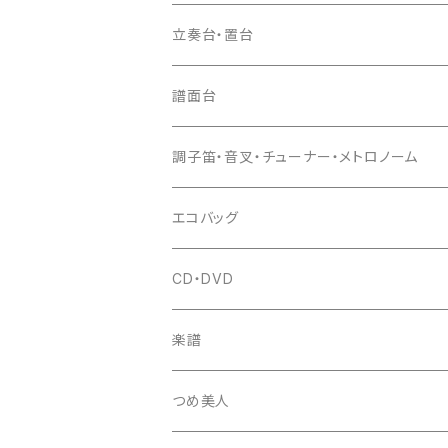
ドレミ用
爪駒入
根緒
手拍子（チャンチャン）
箏（本体）
立奏台・置台
猫足入
糸
当り鉦
三味線（本体）
譜面台
(丸三) 寿糸
爪ばさみ
駒
シュモク（当り鉦バチ）
座奏用譜面台
調子笛・音叉・チューナー・メトロノーム
はつね糸
地唄駒
箏柱
糸駒入
立奏用譜面台
調子笛・音叉
エコバッグ
富士糸
長唄駒
柱入
爪駒入
チューナー・メトロノーム
CD・DVD
テトロン糸・ナイロン糸
津軽駒
平柱入
琴台
撥入
楽譜
忍び駒
三角柱入
13絃用琴台（低）
一丁撥入
桐柱箱
撥
つめ美人