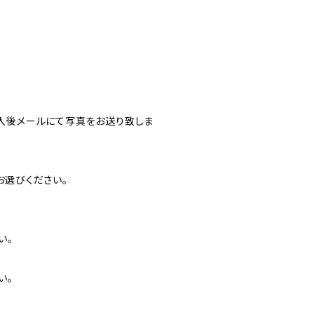
入後メールにて写真をお送り致しま
お選びください。
い。
い。