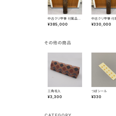
中古クリ甲箏 付属品セ
中古クリ甲箏 付
ット
ット
¥385,000
¥330,000
その他の商品
三角柱入
つぼシール
¥3,300
¥330
CATEGORY