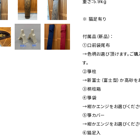
重さ：5.9kg
※ 猫足有り
付属品（新品）：
①口前袋尾布
→色柄お選び頂けます。ご購
す。
②箏柱
→新富士（富士型）か高砂を
③桐柱箱
④箏袋
→紺かエンジをお選びくださ
⑤箏カバー
→紺かエンジをお選びくださ
⑥猫足入