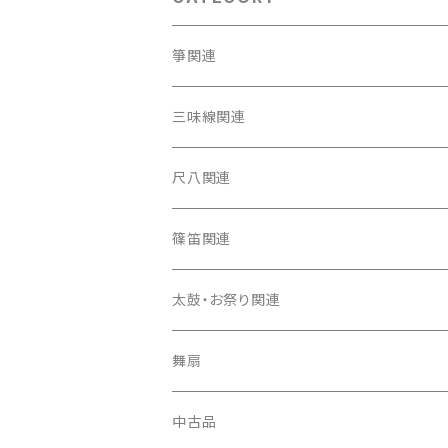
箏関連
箏（本体）
三味線関連
箏カバー
三味線（本体）
尺八関連
箏袋
三味線ケース
尺八（本体）
篠笛関連
長トランク・三ツ折トランク
口前袋・尾布
雨用カバー
尺八袋
篠笛（本体）
太鼓・お祭り関連
ソフトケース
お祭り用６穴
爪・爪輪
長袋・三ツ組袋・胴袋
歌口キャップ
篠笛袋
太鼓（本体）
舞扇
お祭り用７穴
爪入
胴掛
つゆ切り
太鼓撥
中古品