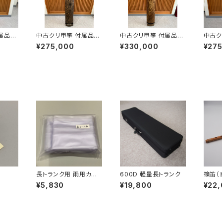
属品セ
中古クリ甲箏 付属品セ
中古クリ甲箏 付属品セ
中古ク
ット
ット
ット
¥275,000
¥330,000
¥27
長トランク用 雨用カバ
600D 軽量長トランク
篠笛（
ー
９本調
¥5,830
¥19,800
¥22