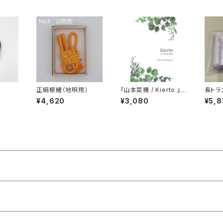
正絹根緒（地唄用）
『山本菜摘 / Kierto 』
長トラ
箏三重奏
ー
¥4,620
¥3,080
¥5,8