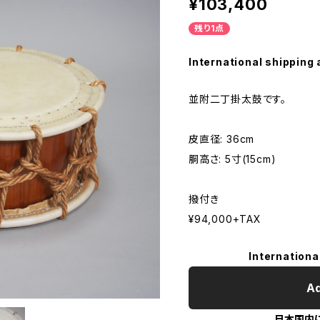
¥103,400
残り1点
International shipping 
並附二丁掛太鼓です。
皮直径: 36cm
胴高さ: 5寸(15cm)
撥付き
¥94,000+TAX
Internationa
Ad
日本国内