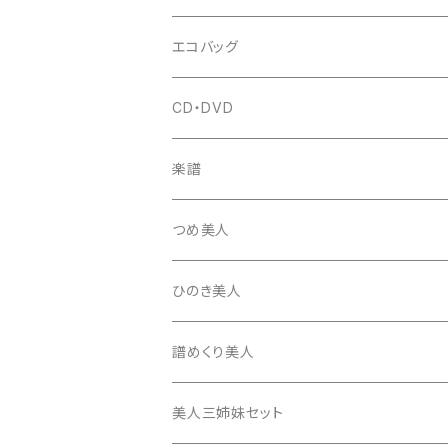
はつね糸
地唄駒
箏柱
糸駒入
立奏用譜面台
調子笛・音叉
エコバッグ
富士糸
長唄駒
柱入
爪駒入
チューナー・メトロノーム
CD・DVD
テトロン糸・ナイロン糸
津軽駒
平柱入
琴台
撥入
楽譜
忍び駒
三角柱入
13絃用琴台（低）
一丁撥入
桐柱箱
撥
つめ美人
たて柱入
13絃用琴台（高）
三角撥入（ファスナー式）
長唄・民謡撥
消音フェルト
撥さや
ひのき美人
17絃用琴台
地唄撥
撥滑り止めゴム
譜めくり美人
津軽撥
ひざゴム・胴ゴム・おひざもと
美人三姉妹セット