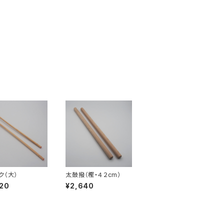
ク（大）
太鼓撥（樫・４２cm）
20
¥2,640