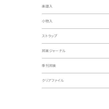
天神袋
楽譜入
天神巾着
小物入
指すり
ストラップ
つぼシール
邦楽ジャーナル
撥皮・撥皮のり
季刊邦楽
胴板
クリアファイル
湿度調節剤