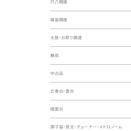
箏カバー
三味線（本体）
尺八関連
箏袋
三味線ケース
尺八（本体）
篠笛関連
長トランク・三ツ折トランク
口前袋・尾布
雨用カバー
尺八袋
篠笛（本体）
太鼓・お祭り関連
ソフトケース
お祭り用６穴
爪・爪輪
長袋・三ツ組袋・胴袋
歌口キャップ
篠笛袋
太鼓（本体）
舞扇
お祭り用７穴
爪入
胴掛
つゆ切り
太鼓撥
中古品
ドレミ用
爪駒入
根緒
手拍子（チャンチャン）
箏（本体）
立奏台・置台
猫足入
糸
当り鉦
三味線（本体）
譜面台
(丸三) 寿糸
爪ばさみ
駒
シュモク（当り鉦バチ）
座奏用譜面台
調子笛・音叉・チューナー・メトロノーム