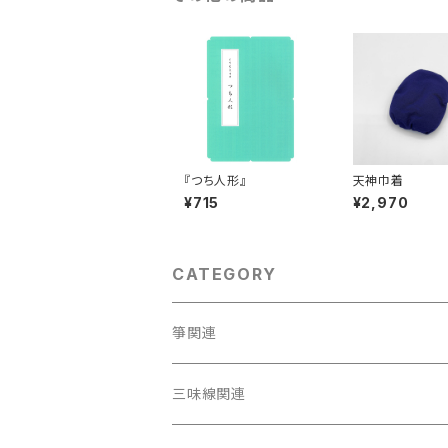
『つち人形』
天神巾着
¥715
¥2,970
CATEGORY
箏関連
箏（本体）
三味線関連