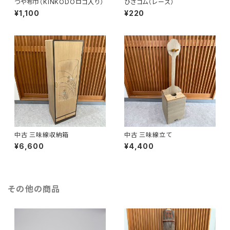
つや布巾（KINKODOロゴ入り）
ひざゴム（レース）
¥1,100
¥220
中古 三味線収納箱
中古 三味線立て
¥6,600
¥4,400
その他の商品