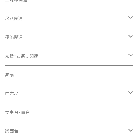
箏カバー
三味線（本体）
尺八関連
箏袋
三味線ケース
尺八（本体）
篠笛関連
長トランク・三ツ折トランク
口前袋・尾布
雨用カバー
尺八袋
篠笛（本体）
太鼓・お祭り関連
ソフトケース
お祭り用６穴
爪・爪輪
長袋・三ツ組袋・胴袋
歌口キャップ
篠笛袋
太鼓（本体）
舞扇
お祭り用７穴
爪入
胴掛
つゆ切り
太鼓撥
中古品
ドレミ用
爪駒入
根緒
手拍子（チャンチャン）
箏（本体）
立奏台・置台
猫足入
糸
当り鉦
三味線（本体）
譜面台