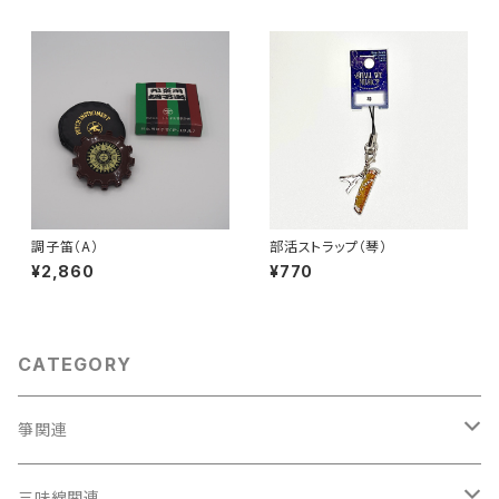
調子笛（A）
部活ストラップ（琴）
¥2,860
¥770
CATEGORY
箏関連
箏（本体）
三味線関連