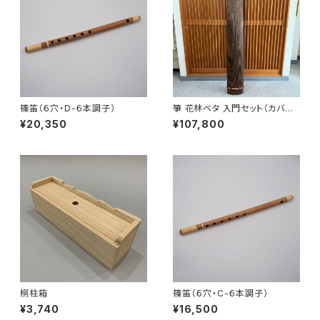
篠笛（６穴・D-６本調子）
箏 花林ベタ 入門セット（カバー
付）
¥20,350
¥107,800
桐柱箱
篠笛（６穴・C-６本調子）
¥3,740
¥16,500