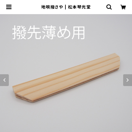
地唄撥さや | 松本琴光堂