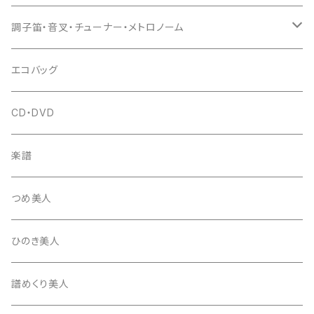
(丸三) 寿糸
爪ばさみ
駒
シュモク（当り鉦バチ）
座奏用譜面台
調子笛・音叉・チューナー・メトロノーム
はつね糸
地唄駒
箏柱
糸駒入
立奏用譜面台
調子笛・音叉
エコバッグ
富士糸
長唄駒
柱入
爪駒入
チューナー・メトロノーム
CD・DVD
テトロン糸・ナイロン糸
津軽駒
平柱入
琴台
撥入
楽譜
忍び駒
三角柱入
13絃用琴台（低）
一丁撥入
桐柱箱
撥
つめ美人
たて柱入
13絃用琴台（高）
三角撥入（ファスナー式）
長唄・民謡撥
消音フェルト
撥さや
ひのき美人
17絃用琴台
地唄撥
撥滑り止めゴム
譜めくり美人