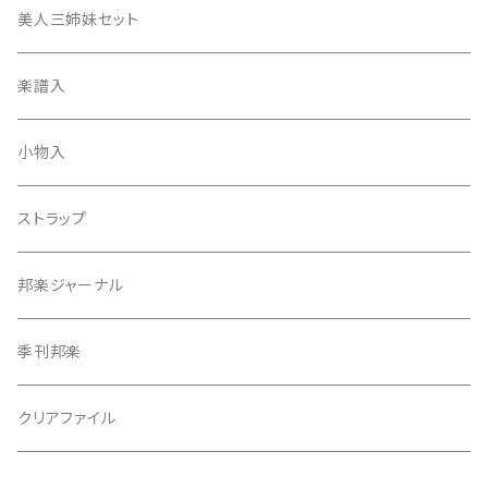
津軽撥
ひざゴム・胴ゴム・おひざもと
美人三姉妹セット
天神袋
楽譜入
天神巾着
小物入
指すり
ストラップ
つぼシール
邦楽ジャーナル
撥皮・撥皮のり
季刊邦楽
胴板
クリアファイル
湿度調節剤