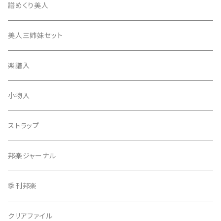
地唄撥
撥滑り止めゴム
譜めくり美人
津軽撥
ひざゴム・胴ゴム・おひざもと
美人三姉妹セット
天神袋
楽譜入
天神巾着
小物入
指すり
ストラップ
つぼシール
邦楽ジャーナル
撥皮・撥皮のり
季刊邦楽
胴板
クリアファイル