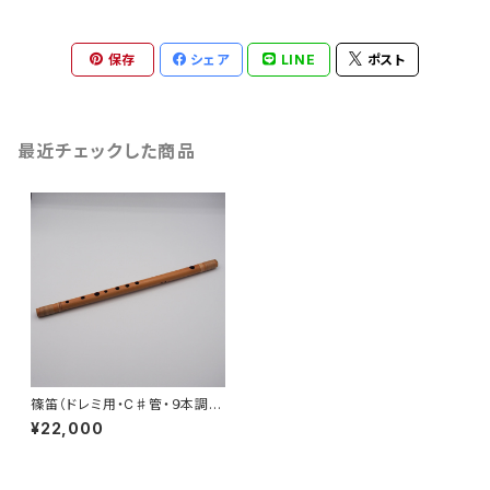
保存
シェア
LINE
ポスト
最近チェックした商品
篠笛（ドレミ用・C♯管・９本調
子）
¥22,000