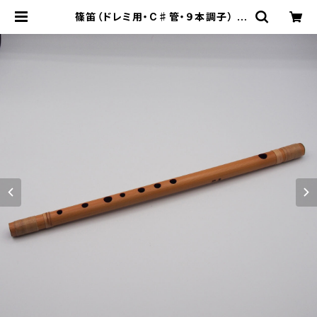
篠笛（ドレミ用・C♯管・９本調子） |
松本琴光堂