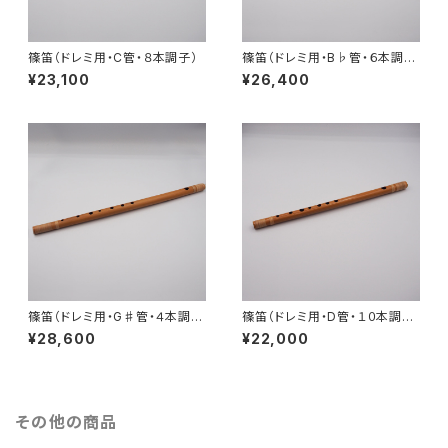
篠笛（ドレミ用・C管・８本調子）
篠笛（ドレミ用・B♭管・６本調
子）
¥23,100
¥26,400
篠笛（ドレミ用・G♯管・４本調
篠笛（ドレミ用・D管・１０本調
子）
子）
¥28,600
¥22,000
その他の商品