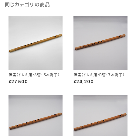
同じカテゴリの商品
篠笛（ドレミ用・A管・５本調子）
篠笛（ドレミ用・B管・７本調子）
¥27,500
¥24,200