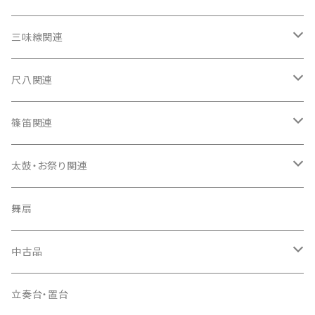
箏（本体）
三味線関連
箏カバー
三味線（本体）
尺八関連
箏袋
三味線ケース
尺八（本体）
篠笛関連
長トランク・三ツ折トランク
口前袋・尾布
雨用カバー
尺八袋
篠笛（本体）
太鼓・お祭り関連
ソフトケース
お祭り用６穴
爪・爪輪
長袋・三ツ組袋・胴袋
歌口キャップ
篠笛袋
太鼓（本体）
舞扇
お祭り用７穴
爪入
胴掛
つゆ切り
太鼓撥
中古品
ドレミ用
爪駒入
根緒
手拍子（チャンチャン）
箏（本体）
立奏台・置台