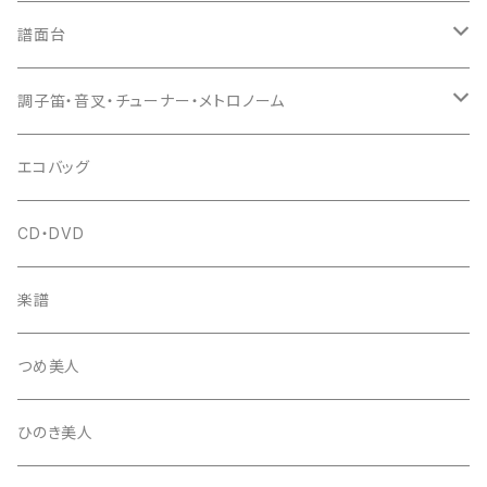
猫足入
糸
当り鉦
三味線（本体）
譜面台
(丸三) 寿糸
爪ばさみ
駒
シュモク（当り鉦バチ）
座奏用譜面台
調子笛・音叉・チューナー・メトロノーム
はつね糸
地唄駒
箏柱
糸駒入
立奏用譜面台
調子笛・音叉
エコバッグ
富士糸
長唄駒
柱入
爪駒入
チューナー・メトロノーム
CD・DVD
テトロン糸・ナイロン糸
津軽駒
平柱入
琴台
撥入
楽譜
忍び駒
三角柱入
13絃用琴台（低）
一丁撥入
桐柱箱
撥
つめ美人
たて柱入
13絃用琴台（高）
三角撥入（ファスナー式）
長唄・民謡撥
消音フェルト
撥さや
ひのき美人
17絃用琴台