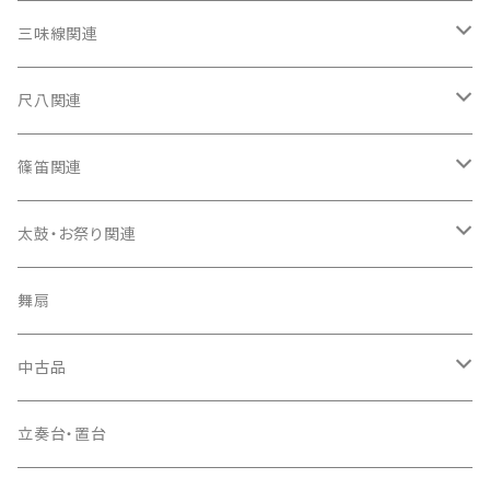
箏（本体）
三味線関連
箏カバー
三味線（本体）
尺八関連
箏袋
三味線ケース
尺八（本体）
篠笛関連
長トランク・三ツ折トランク
口前袋・尾布
雨用カバー
尺八袋
篠笛（本体）
太鼓・お祭り関連
ソフトケース
お祭り用６穴
爪・爪輪
長袋・三ツ組袋・胴袋
歌口キャップ
篠笛袋
太鼓（本体）
舞扇
お祭り用７穴
爪入
胴掛
つゆ切り
太鼓撥
中古品
ドレミ用
爪駒入
根緒
手拍子（チャンチャン）
箏（本体）
立奏台・置台