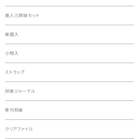
津軽撥
ひざゴム・胴ゴム・おひざもと
美人三姉妹セット
天神袋
楽譜入
天神巾着
小物入
指すり
ストラップ
つぼシール
邦楽ジャーナル
撥皮・撥皮のり
季刊邦楽
胴板
クリアファイル