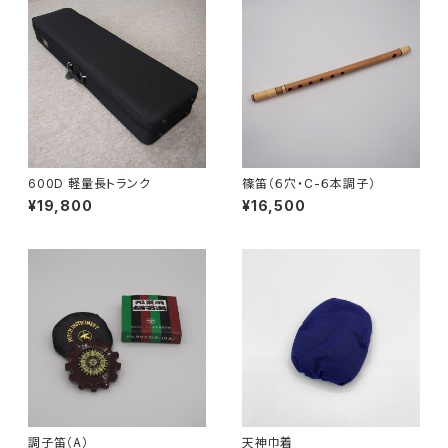
600D 軽量長トランク
篠笛（６穴・C-６本調子）
¥19,800
¥16,500
調子笛（A）
天神巾着