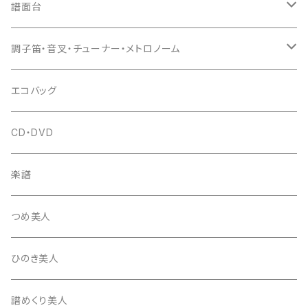
猫足入
糸
当り鉦
三味線（本体）
譜面台
(丸三) 寿糸
爪ばさみ
駒
シュモク（当り鉦バチ）
座奏用譜面台
調子笛・音叉・チューナー・メトロノーム
はつね糸
地唄駒
箏柱
糸駒入
立奏用譜面台
調子笛・音叉
エコバッグ
富士糸
長唄駒
柱入
爪駒入
チューナー・メトロノーム
CD・DVD
テトロン糸・ナイロン糸
津軽駒
平柱入
琴台
撥入
楽譜
忍び駒
三角柱入
13絃用琴台（低）
一丁撥入
桐柱箱
撥
つめ美人
たて柱入
13絃用琴台（高）
三角撥入（ファスナー式）
長唄・民謡撥
消音フェルト
撥さや
ひのき美人
17絃用琴台
地唄撥
撥滑り止めゴム
譜めくり美人