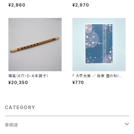
¥2,860
¥2,970
篠笛（６穴・D-６本調子）
『 大平光美 ／ 独奏 里の秋/小
さい秋 』
¥20,350
¥770
CATEGORY
箏関連