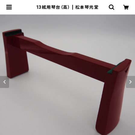
13絃用琴台（高） | 松本琴光堂