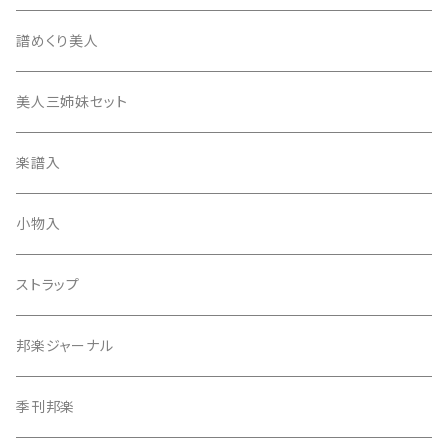
17絃用琴台
地唄撥
撥滑り止めゴム
譜めくり美人
津軽撥
ひざゴム・胴ゴム・おひざもと
美人三姉妹セット
天神袋
楽譜入
天神巾着
小物入
指すり
ストラップ
つぼシール
邦楽ジャーナル
撥皮・撥皮のり
季刊邦楽