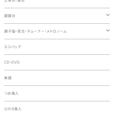
立奏台・置台
猫足入
糸
当り鉦
三味線（本体）
譜面台
(丸三) 寿糸
爪ばさみ
駒
シュモク（当り鉦バチ）
座奏用譜面台
調子笛・音叉・チューナー・メトロノーム
はつね糸
地唄駒
箏柱
糸駒入
立奏用譜面台
調子笛・音叉
エコバッグ
富士糸
長唄駒
柱入
爪駒入
チューナー・メトロノーム
CD・DVD
テトロン糸・ナイロン糸
津軽駒
平柱入
琴台
撥入
楽譜
忍び駒
三角柱入
13絃用琴台（低）
一丁撥入
桐柱箱
撥
つめ美人
たて柱入
13絃用琴台（高）
三角撥入（ファスナー式）
長唄・民謡撥
消音フェルト
撥さや
ひのき美人