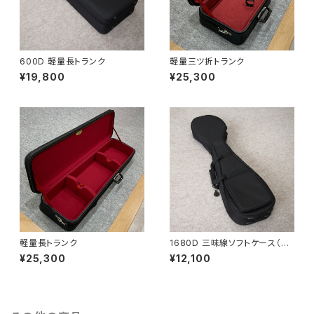
600D 軽量長トランク
軽量三ツ折トランク
¥19,800
¥25,300
軽量長トランク
1680D 三味線ソフトケース（津
軽用）
¥25,300
¥12,100