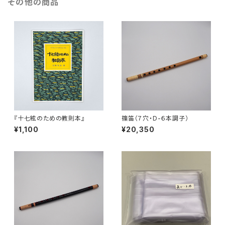
その他の商品
『十七絃のための教則本』
篠笛（７穴・D-６本調子）
¥1,100
¥20,350