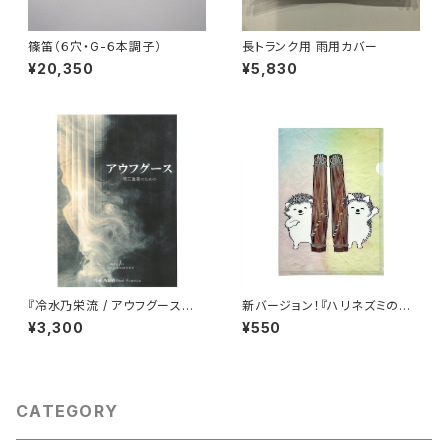
篠笛（６穴・G-６本調子）
長トランク用 雨用カバー
¥20,350
¥5,830
『冷水乃栄流 / アウフグース
新バージョン！『ハリネズミのク
箏三重奏のための』五線譜＋縦
リマツ君』A4クリアファイル
¥3,300
¥550
譜版
CATEGORY