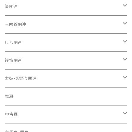
箏関連
箏（本体）
三味線関連
箏カバー
三味線（本体）
尺八関連
箏袋
三味線ケース
尺八（本体）
篠笛関連
長トランク・三ツ折トランク
口前袋・尾布
雨用カバー
尺八袋
篠笛（本体）
太鼓・お祭り関連
ソフトケース
お祭り用６穴
爪・爪輪
長袋・三ツ組袋・胴袋
歌口キャップ
篠笛袋
太鼓（本体）
舞扇
お祭り用７穴
爪入
胴掛
つゆ切り
太鼓撥
中古品
ドレミ用
爪駒入
根緒
手拍子（チャンチャン）
箏（本体）