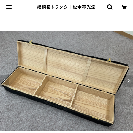
総桐長トランク | 松本琴光堂