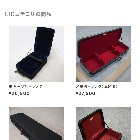
同じカテゴリの商品
地唄三ツ折トランク
軽量長トランク（津軽用）
¥20,900
¥27,500