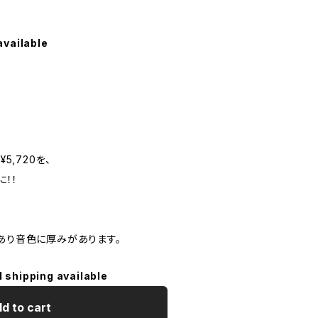
available
 ¥5,720を、
に！！
あり音色に厚みがあります。
l shipping available
d to cart