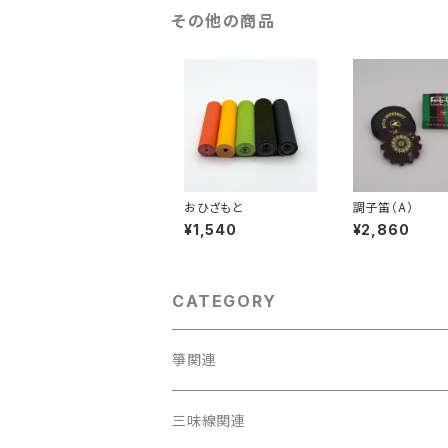
その他の商品
おひざもと
調子笛（A）
¥1,540
¥2,860
CATEGORY
箏関連
箏（本体）
三味線関連