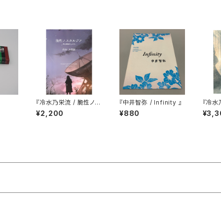
『冷水乃栄流 / 脆性ノス
『中井智弥 / Infinity 』
『冷水
タルジア』
ース
¥2,200
¥880
¥3,3
の』五