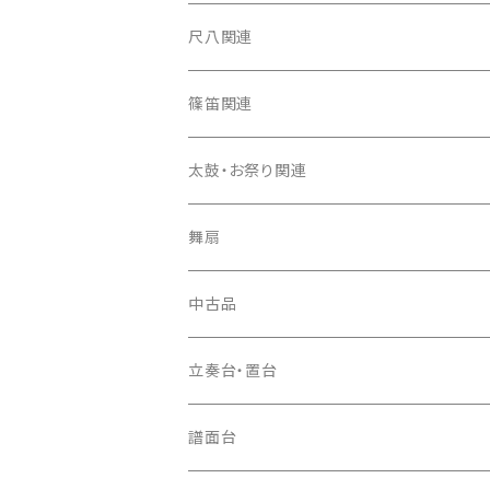
箏カバー
三味線（本体）
尺八関連
箏袋
三味線ケース
尺八（本体）
篠笛関連
長トランク・三ツ折トランク
口前袋・尾布
雨用カバー
尺八袋
篠笛（本体）
太鼓・お祭り関連
ソフトケース
お祭り用６穴
爪・爪輪
長袋・三ツ組袋・胴袋
歌口キャップ
篠笛袋
太鼓（本体）
舞扇
お祭り用７穴
爪入
胴掛
つゆ切り
太鼓撥
中古品
ドレミ用
爪駒入
根緒
手拍子（チャンチャン）
箏（本体）
立奏台・置台
猫足入
糸
当り鉦
三味線（本体）
譜面台