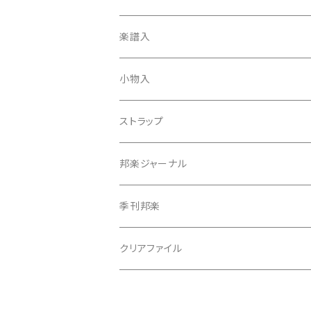
天神袋
楽譜入
天神巾着
小物入
指すり
ストラップ
つぼシール
邦楽ジャーナル
撥皮・撥皮のり
季刊邦楽
胴板
クリアファイル
湿度調節剤