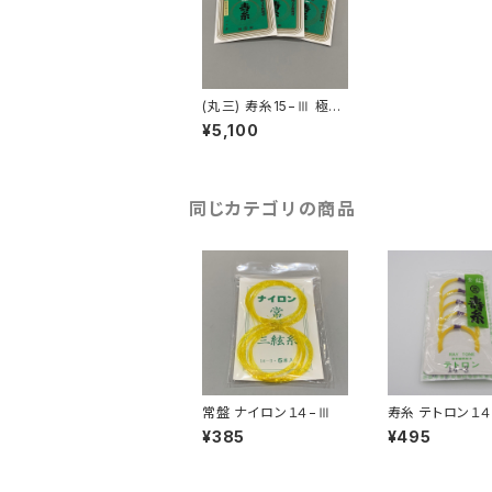
(丸三) 寿糸15−Ⅲ 極
上 ５袋おまとめ割
¥5,100
同じカテゴリの商品
常盤 ナイロン１４−Ⅲ
寿糸 テトロン１４
¥385
¥495