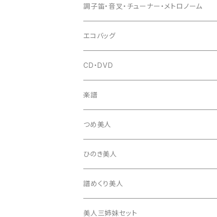
(丸三) 寿糸
爪ばさみ
駒
シュモク（当り鉦バチ）
座奏用譜面台
調子笛・音叉・チューナー・メトロノーム
はつね糸
地唄駒
箏柱
糸駒入
立奏用譜面台
調子笛・音叉
エコバッグ
富士糸
長唄駒
柱入
爪駒入
チューナー・メトロノーム
CD・DVD
テトロン糸・ナイロン糸
津軽駒
平柱入
琴台
撥入
楽譜
忍び駒
三角柱入
13絃用琴台（低）
一丁撥入
桐柱箱
撥
つめ美人
たて柱入
13絃用琴台（高）
三角撥入（ファスナー式）
長唄・民謡撥
消音フェルト
撥さや
ひのき美人
17絃用琴台
地唄撥
撥滑り止めゴム
譜めくり美人
津軽撥
ひざゴム・胴ゴム・おひざもと
美人三姉妹セット