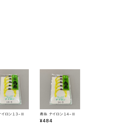
ナイロン１３−Ⅲ
寿糸 ナイロン１４−Ⅲ
3
¥484