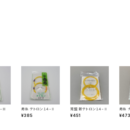
−Ⅲ
寿糸 テトロン１４−Ⅱ
常盤 新テトロン１４−Ⅱ
寿糸 
¥385
¥451
¥47