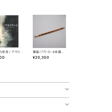
乃栄流 / アウフグ
篠笛（７穴・D-６本調
 箏三重奏のため
子）
00
¥20,350
線譜＋縦譜版