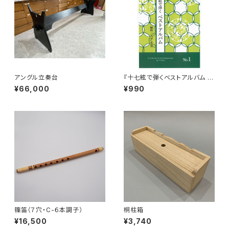
アングル立奏台
『十七絃で弾くベストアルバム N
o.1』
¥66,000
¥990
篠笛（７穴・C-６本調子）
桐柱箱
¥16,500
¥3,740