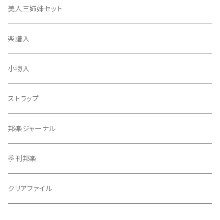
津軽撥
ひざゴム・胴ゴム・おひざもと
美人三姉妹セット
天神袋
楽譜入
天神巾着
小物入
指すり
ストラップ
つぼシール
邦楽ジャーナル
撥皮・撥皮のり
季刊邦楽
胴板
クリアファイル
湿度調節剤