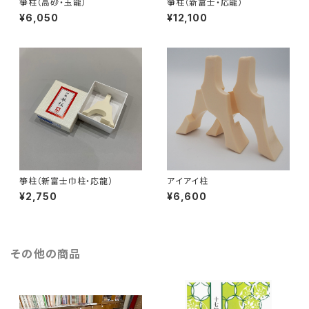
箏柱（高砂・玉龍）
箏柱（新富士・応龍）
¥6,050
¥12,100
箏柱（新富士巾柱・応龍）
アイアイ柱
¥2,750
¥6,600
その他の商品