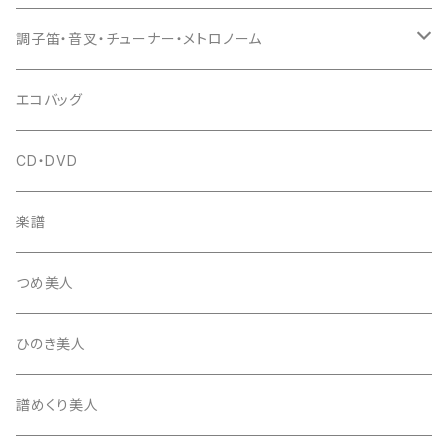
(丸三) 寿糸
爪ばさみ
駒
シュモク（当り鉦バチ）
座奏用譜面台
調子笛・音叉・チューナー・メトロノーム
はつね糸
地唄駒
箏柱
糸駒入
立奏用譜面台
調子笛・音叉
エコバッグ
富士糸
長唄駒
柱入
爪駒入
チューナー・メトロノーム
CD・DVD
テトロン糸・ナイロン糸
津軽駒
平柱入
琴台
撥入
楽譜
忍び駒
三角柱入
13絃用琴台（低）
一丁撥入
桐柱箱
撥
つめ美人
たて柱入
13絃用琴台（高）
三角撥入（ファスナー式）
長唄・民謡撥
消音フェルト
撥さや
ひのき美人
17絃用琴台
地唄撥
撥滑り止めゴム
譜めくり美人