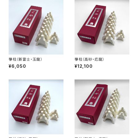
箏柱（新富士・玉龍）
箏柱（高砂・応龍）
¥6,050
¥12,100