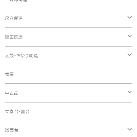
箏カバー
三味線（本体）
尺八関連
箏袋
三味線ケース
尺八（本体）
篠笛関連
長トランク・三ツ折トランク
口前袋・尾布
雨用カバー
尺八袋
篠笛（本体）
太鼓・お祭り関連
ソフトケース
お祭り用６穴
爪・爪輪
長袋・三ツ組袋・胴袋
歌口キャップ
篠笛袋
太鼓（本体）
舞扇
お祭り用７穴
爪入
胴掛
つゆ切り
太鼓撥
中古品
ドレミ用
爪駒入
根緒
手拍子（チャンチャン）
箏（本体）
立奏台・置台
猫足入
糸
当り鉦
三味線（本体）
譜面台