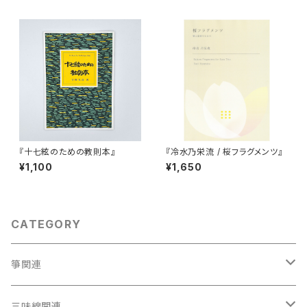
『十七絃のための教則本』
『冷水乃栄流 / 桜フラグメンツ』
¥1,100
¥1,650
CATEGORY
箏関連
箏（本体）
三味線関連