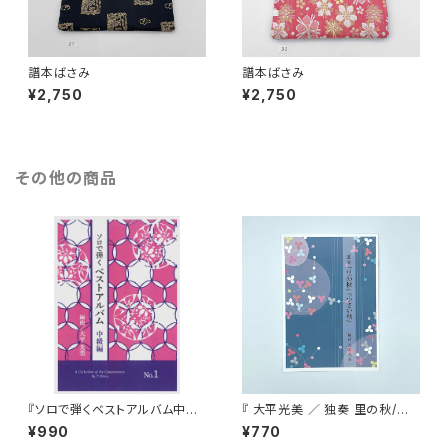
譜本ばさみ
譜本ばさみ
¥2,750
¥2,750
その他の商品
『ソロで弾くベストアルバム中級
『 大平光美 ／ 独奏 里の秋/小
編 No.1 』
さい秋 』
¥990
¥770