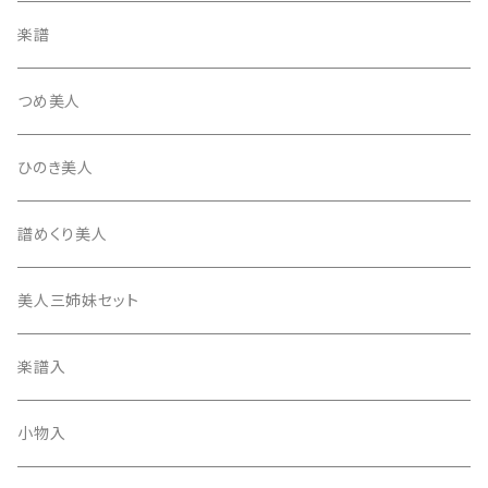
テトロン糸・ナイロン糸
津軽駒
平柱入
琴台
撥入
楽譜
忍び駒
三角柱入
13絃用琴台（低）
一丁撥入
桐柱箱
撥
つめ美人
たて柱入
13絃用琴台（高）
三角撥入（ファスナー式）
長唄・民謡撥
消音フェルト
撥さや
ひのき美人
17絃用琴台
地唄撥
撥滑り止めゴム
譜めくり美人
津軽撥
ひざゴム・胴ゴム・おひざもと
美人三姉妹セット
天神袋
楽譜入
天神巾着
小物入