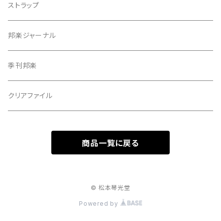
指すり
ストラップ
つぼシール
邦楽ジャーナル
撥皮・撥皮のり
季刊邦楽
胴板
クリアファイル
湿度調節剤
商品一覧に戻る
和紙袋
つや布巾
© 松本琴光堂
Powered by
三味線スタンド