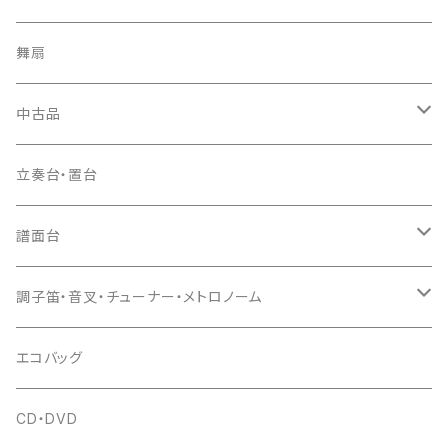
ソフトケース
お祭り用６穴
爪・爪輪
長袋・三ツ組袋・胴袋
歌口キャップ
篠笛袋
太鼓（本体）
舞扇
お祭り用７穴
爪入
胴掛
つゆ切り
太鼓撥
中古品
ドレミ用
爪駒入
根緒
手拍子（チャンチャン）
箏（本体）
立奏台・置台
猫足入
糸
当り鉦
三味線（本体）
譜面台
(丸三) 寿糸
爪ばさみ
駒
シュモク（当り鉦バチ）
座奏用譜面台
調子笛・音叉・チューナー・メトロノーム
はつね糸
地唄駒
箏柱
糸駒入
立奏用譜面台
調子笛・音叉
エコバッグ
富士糸
長唄駒
柱入
爪駒入
チューナー・メトロノーム
CD・DVD