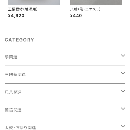
正絹根緒（地唄用）
爪輪（黒・エナメル）
¥4,620
¥440
CATEGORY
箏関連
箏（本体）
三味線関連
箏カバー
三味線（本体）
尺八関連
箏袋
三味線ケース
尺八（本体）
篠笛関連
長トランク・三ツ折トランク
口前袋・尾布
雨用カバー
尺八袋
篠笛（本体）
太鼓・お祭り関連