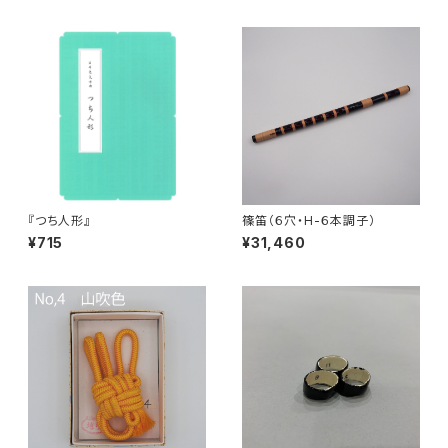
『つち人形』
篠笛（６穴・H-６本調子）
¥715
¥31,460