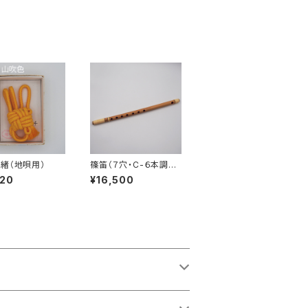
緒（地唄用）
篠笛（７穴・C-６本調
子）
620
¥16,500