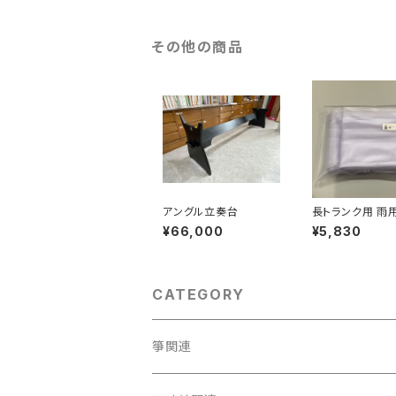
その他の商品
アングル立奏台
長トランク用 雨
ー
¥66,000
¥5,830
CATEGORY
箏関連