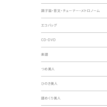
(丸三) 寿糸
爪ばさみ
駒
シュモク（当り鉦バチ）
座奏用譜面台
調子笛・音叉・チューナー・メトロノーム
はつね糸
地唄駒
箏柱
糸駒入
立奏用譜面台
調子笛・音叉
エコバッグ
富士糸
長唄駒
柱入
爪駒入
チューナー・メトロノーム
CD・DVD
テトロン糸・ナイロン糸
津軽駒
平柱入
琴台
撥入
楽譜
忍び駒
三角柱入
13絃用琴台（低）
一丁撥入
桐柱箱
撥
つめ美人
たて柱入
13絃用琴台（高）
三角撥入（ファスナー式）
長唄・民謡撥
消音フェルト
撥さや
ひのき美人
17絃用琴台
地唄撥
撥滑り止めゴム
譜めくり美人