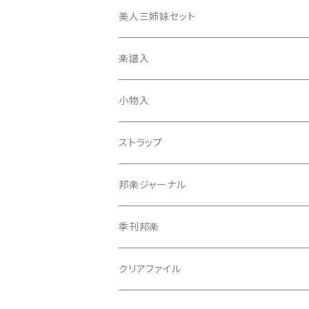
津軽撥
ひざゴム・胴ゴム・おひざもと
美人三姉妹セット
天神袋
楽譜入
天神巾着
小物入
指すり
ストラップ
つぼシール
邦楽ジャーナル
撥皮・撥皮のり
季刊邦楽
胴板
クリアファイル