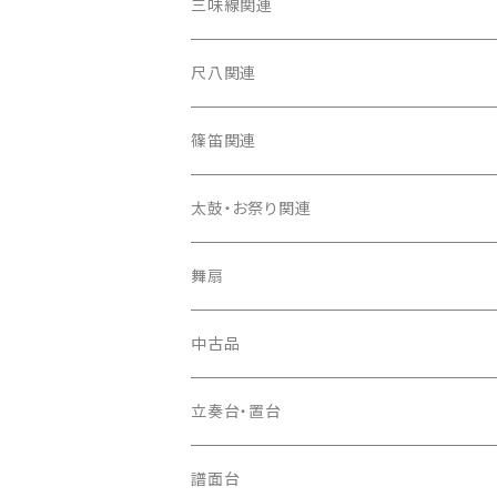
箏（本体）
三味線関連
箏カバー
三味線（本体）
尺八関連
箏袋
三味線ケース
尺八（本体）
篠笛関連
長トランク・三ツ折トランク
口前袋・尾布
雨用カバー
尺八袋
篠笛（本体）
太鼓・お祭り関連
ソフトケース
お祭り用６穴
爪・爪輪
長袋・三ツ組袋・胴袋
歌口キャップ
篠笛袋
太鼓（本体）
舞扇
お祭り用７穴
爪入
胴掛
つゆ切り
太鼓撥
中古品
ドレミ用
爪駒入
根緒
手拍子（チャンチャン）
箏（本体）
立奏台・置台
猫足入
糸
当り鉦
三味線（本体）
譜面台