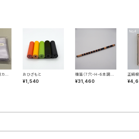
用カバ
おひざもと
篠笛（７穴・H-６本調
正絹根
子）
¥1,540
¥31,460
¥4,